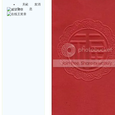
关注
发消
Ta
息