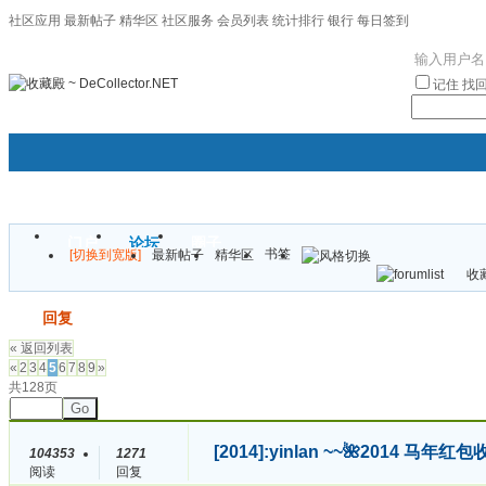
社区应用
最新帖子
精华区
社区服务
会员列表
统计排行
银行
每日签到
|帮助
记住
找
门户
论坛
圈子
书签
[切换到宽版]
最新帖子
精华区
袦褘效
收藏
校
发帖
回复
« 返回列表
«
2
3
4
5
6
7
8
9
»
共128页
Go
[2014]
:yinlan ~~🌺2014 
104353
1271
阅读
回复