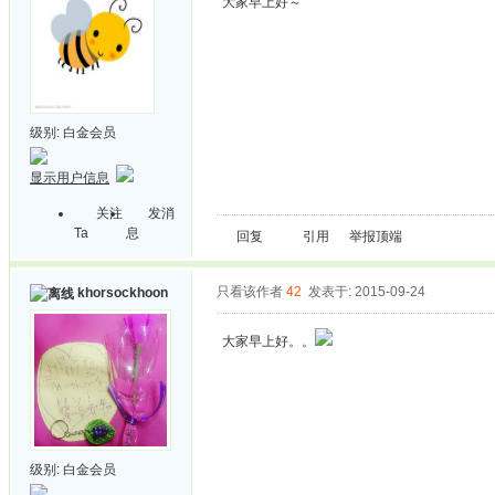
大家早上好～
级别:
白金会员
显示用户信息
关注
发消
Ta
息
回复
引用
举报
顶端
只看该作者
42
发表于: 2015-09-24
khorsockhoon
大家早上好。。
级别:
白金会员