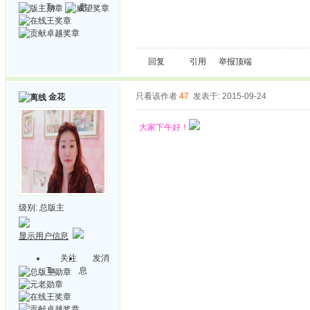
Ta
息
回复
引用
举报
顶端
只看该作者
47
发表于: 2015-09-24
金花
大家下午好！
级别:
总版主
显示用户信息
关注
发消
Ta
息