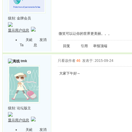
级别:
金牌会员
显示用户信息
微笑可以让你的世界更美丽。。。
关注
发消
Ta
息
回复
引用
举报
顶端
只看该作者
46
发表于: 2015-09-24
tmk
大家下午好～
级别:
论坛版主
显示用户信息
关注
发消