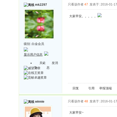
只看该作者
47
发表于: 2016-01-1
mk2297
大家早安。。。。。
级别:
白金会员
显示用户信息
关注
发消
Ta
息
回复
引用
举报
顶端
只看该作者
48
发表于: 2016-01-1
winnie
大家早安~