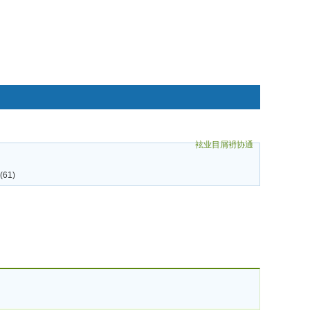
袨业目屑袇协通
碌袗
61)