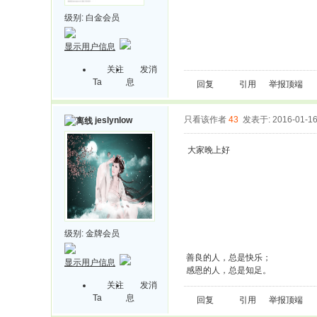
级别:
白金会员
显示用户信息
关注
发消
Ta
息
回复
引用
举报
顶端
只看该作者
43
发表于: 2016-01-1
jeslynlow
大家晚上好
级别:
金牌会员
善良的人，总是快乐；
显示用户信息
感恩的人，总是知足。
关注
发消
Ta
息
回复
引用
举报
顶端