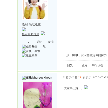
级别:
论坛版主
显示用户信息
关注
发消
Ta
息
一步一脚印，没人能否定你的努力
回复
引用
举报
顶端
只看该作者
49
发表于: 2016-01-1
khorsockhoon
大家早上好。。