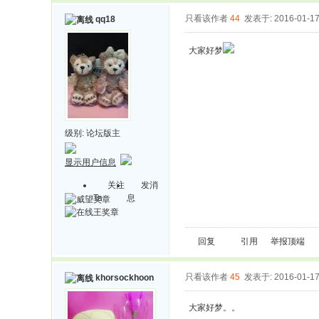
只看该作者
44
发表于: 2016-01-1
qq18
大家好梦
级别:
论坛版主
显示用户信息
关注
发消
Ta
息
回复
引用
举报
顶端
只看该作者
45
发表于: 2016-01-1
khorsockhoon
大家好梦。。