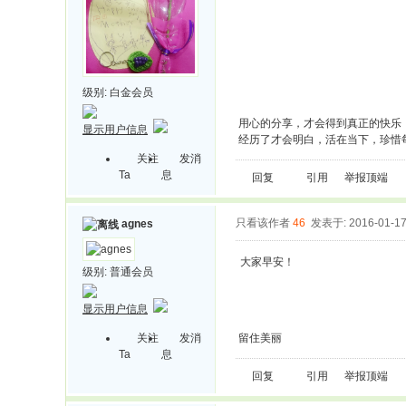
级别:
白金会员
用心的分享，才会得到真正的快乐
显示用户信息
经历了才会明白，活在当下，珍惜
关注
发消
Ta
息
回复
引用
举报
顶端
只看该作者
46
发表于: 2016-01-1
agnes
大家早安！
级别:
普通会员
显示用户信息
关注
发消
留住美丽
Ta
息
回复
引用
举报
顶端