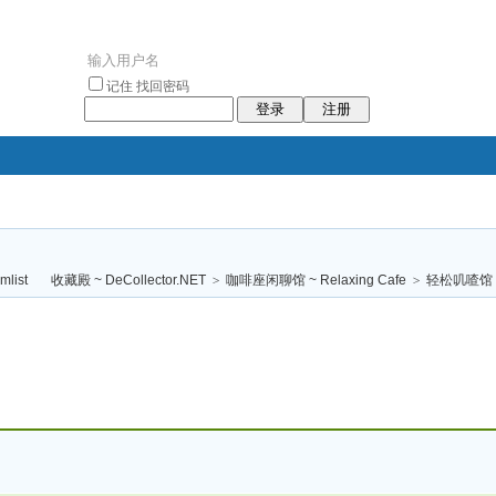
记住
找回密码
登录
注册
袥小袥
袦褘效
褔
袠袠袥眩褦
收藏殿 ~ DeCollector.NET
>
咖啡座闲聊馆 ~ Relaxing Cafe
>
轻松叽喳馆 (
校