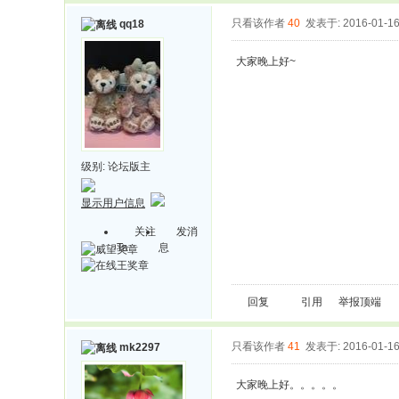
只看该作者
40
发表于: 2016-01-1
qq18
大家晚上好~
级别:
论坛版主
显示用户信息
关注
发消
Ta
息
回复
引用
举报
顶端
只看该作者
41
发表于: 2016-01-1
mk2297
大家晚上好。。。。。