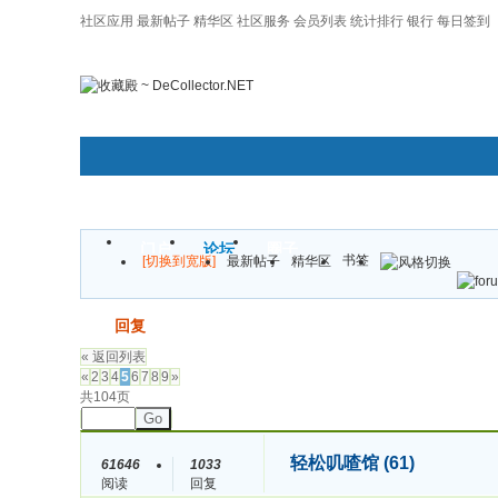
社区应用
最新帖子
精华区
社区服务
会员列表
统计排行
银行
每日签到
|帮助
门户
论坛
圈子
书签
[切换到宽版]
最新帖子
精华区
发帖
回复
« 返回列表
«
2
3
4
5
6
7
8
9
»
共104页
Go
轻松叽喳馆 (61)
61646
1033
阅读
回复