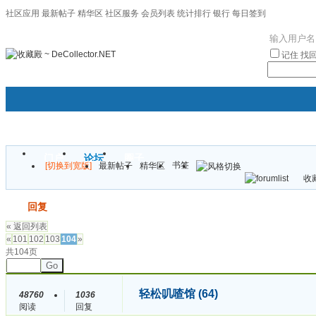
社区应用
最新帖子
精华区
社区服务
会员列表
统计排行
银行
每日签到
|帮助
记住
找
门户
论坛
圈子
书签
[切换到宽版]
最新帖子
精华区
袦褘效
收藏
校
发帖
回复
« 返回列表
«
101
102
103
104
»
共104页
Go
轻松叽喳馆 (64)
48760
1036
阅读
回复