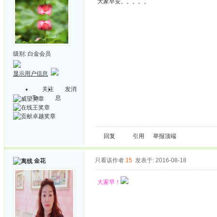
大家早安。。。。。
级别:
白金会员
显示用户信息
关注
发消
Ta
息
回复
引用
举报
顶端
只看该作者
15
发表于: 2016-08-18
金花
大家早！