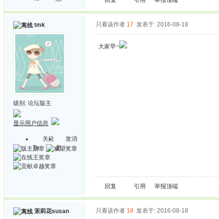
回复
引用
举报
顶端
只看该作者
17
发表于: 2016-08-18
tmk
大家早~
级别:
论坛版主
显示用户信息
关注
发消
Ta
息
回复
引用
举报
顶端
只看该作者
18
发表于: 2016-08-18
茉莉花susan