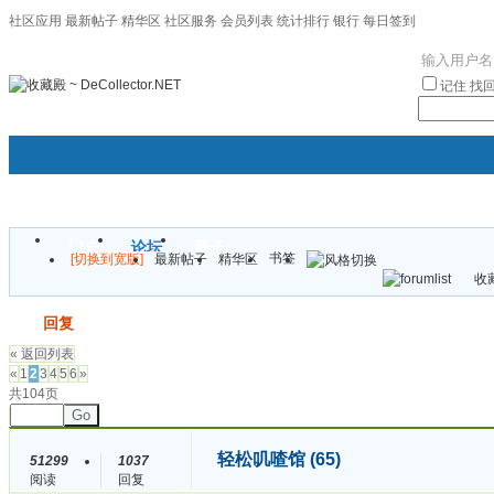
社区应用
最新帖子
精华区
社区服务
会员列表
统计排行
银行
每日签到
|帮助
记住
找
门户
论坛
圈子
书签
[切换到宽版]
最新帖子
精华区
袦褘效
收藏
校
发帖
回复
« 返回列表
«
1
2
3
4
5
6
»
共104页
Go
轻松叽喳馆 (65)
51299
1037
阅读
回复