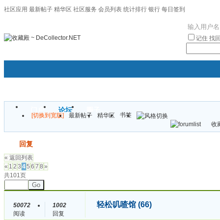
社区应用
最新帖子
精华区
社区服务
会员列表
统计排行
银行
每日签到
|帮助
记住
找
门户
论坛
圈子
书签
[切换到宽版]
最新帖子
精华区
袦褘效
收藏
校
发帖
回复
« 返回列表
«
1
2
3
4
5
6
7
8
»
共101页
Go
轻松叽喳馆 (66)
50072
1002
阅读
回复