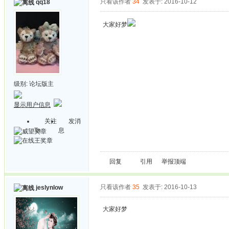
只看该作者
34
发表于: 2016-10-12
qq18
大家好梦
级别:
论坛版主
显示用户信息
关注
发消
Ta
息
回复
引用
举报
顶端
只看该作者
35
发表于: 2016-10-13
jeslynlow
大家好梦