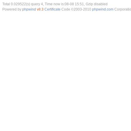
Total 0.029522(s) query 4, Time now is:08-08 15:51, Gzip disabled
Powered by
phpwind
v8.3
Certificate
Code ©2003-2010
phpwind.com
Corporati