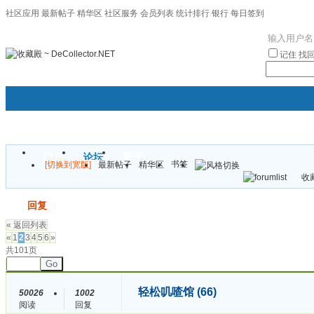
社区应用
最新帖子
精华区
社区服务
会员列表
统计排行
银行
每日签到
|帮助
记住
找
门户
论坛
圈子
书签
[切换到宽版]
最新帖子
精华区
袦褘效
收藏
校
发帖
回复
« 返回列表
«
1
2
3
4
5
6
»
共101页
Go
轻松叽喳馆 (66)
50026
1002
阅读
回复