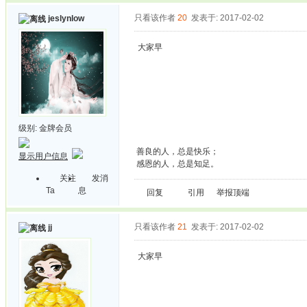
只看该作者
20
发表于: 2017-02-02
jeslynlow
大家早
级别:
金牌会员
善良的人，总是快乐；
显示用户信息
感恩的人，总是知足。
关注
发消
Ta
息
回复
引用
举报
顶端
只看该作者
21
发表于: 2017-02-02
jj
大家早