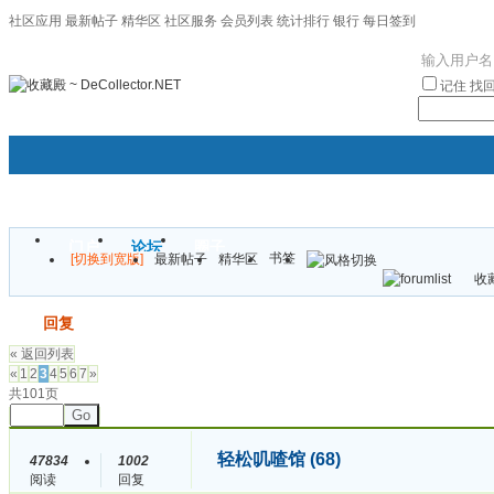
社区应用
最新帖子
精华区
社区服务
会员列表
统计排行
银行
每日签到
|帮助
记住
找
门户
论坛
圈子
书签
[切换到宽版]
最新帖子
精华区
袦褘效
收藏
校
发帖
回复
« 返回列表
«
1
2
3
4
5
6
7
»
共101页
Go
轻松叽喳馆 (68)
47834
1002
阅读
回复