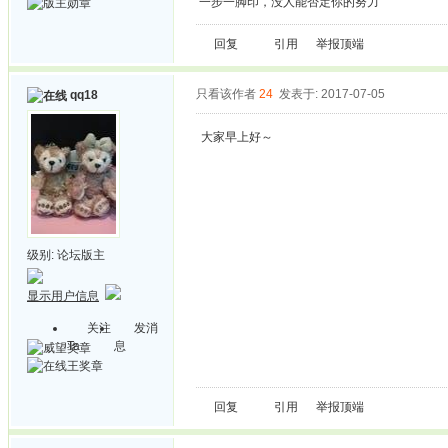
一步一脚印，没人能否定你的努力
回复
引用
举报
顶端
只看该作者
24
发表于: 2017-07-05
qq18
大家早上好～
级别:
论坛版主
显示用户信息
关注
发消
Ta
息
回复
引用
举报
顶端