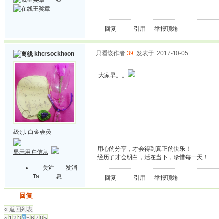
回复
引用
举报
顶端
只看该作者
39
发表于: 2017-10-05
khorsockhoon
大家早。。
级别:
白金会员
用心的分享，才会得到真正的快乐！
显示用户信息
经历了才会明白，活在当下，珍惜每一天！
关注
发消
Ta
息
回复
引用
举报
顶端
发帖
回复
« 返回列表
«
1
2
3
4
5
6
7
8
»