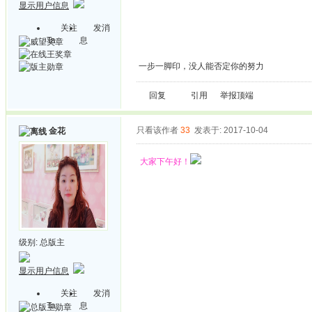
显示用户信息
关注
发消
Ta
息
一步一脚印，没人能否定你的努力
回复
引用
举报
顶端
只看该作者
33
发表于: 2017-10-04
金花
大家下午好！
级别:
总版主
显示用户信息
关注
发消
Ta
息