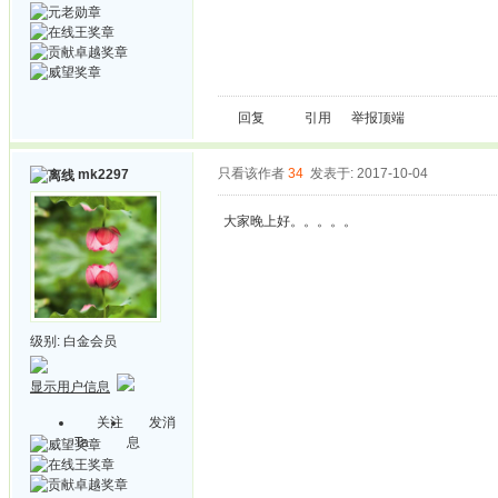
回复
引用
举报
顶端
只看该作者
34
发表于: 2017-10-04
mk2297
大家晚上好。。。。。
级别:
白金会员
显示用户信息
关注
发消
Ta
息