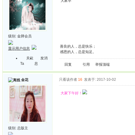
大家早
级别:
金牌会员
善良的人，总是快乐；
显示用户信息
感恩的人，总是知足。
关注
发消
Ta
息
回复
引用
举报
顶端
只看该作者
16
发表于: 2017-10-02
金花
大家下午好！
级别:
总版主