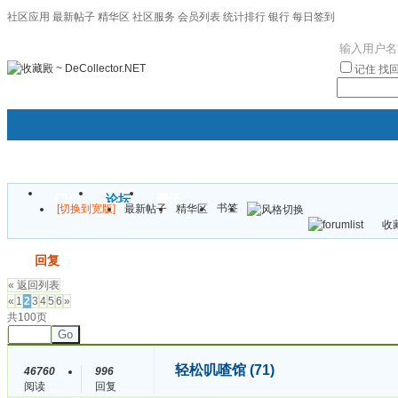
社区应用
最新帖子
精华区
社区服务
会员列表
统计排行
银行
每日签到
|帮助
记住
找
门户
论坛
圈子
书签
[切换到宽版]
最新帖子
精华区
袦褘效
收藏
校
发帖
回复
« 返回列表
«
1
2
3
4
5
6
»
共100页
Go
轻松叽喳馆 (71)
46760
996
阅读
回复