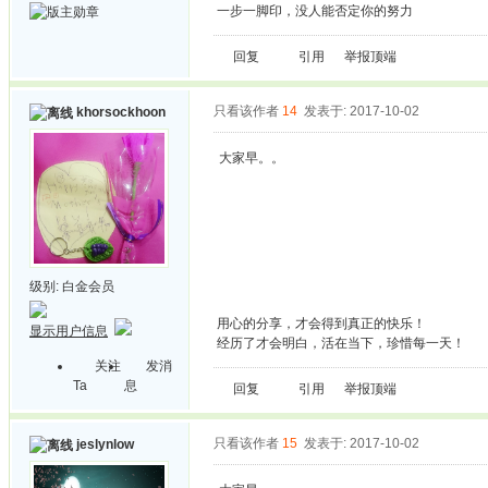
一步一脚印，没人能否定你的努力
回复
引用
举报
顶端
只看该作者
14
发表于: 2017-10-02
khorsockhoon
大家早。。
级别:
白金会员
用心的分享，才会得到真正的快乐！
显示用户信息
经历了才会明白，活在当下，珍惜每一天！
关注
发消
Ta
息
回复
引用
举报
顶端
只看该作者
15
发表于: 2017-10-02
jeslynlow