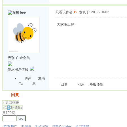
只看该作者
19
发表于: 2017-10-02
bee
大家晚上好~
级别:
白金会员
显示用户信息
关注
发消
Ta
息
回复
引用
举报
顶端
发帖
回复
« 返回列表
«
1
2
3
4
5
6
»
共100页
Go
联系我们
无图版
手机浏览
清除Cookies
返回顶部