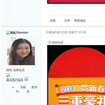
回复
引用
举报
顶端
只看该作者
1229
发表于: 07-29
Eleentan
【J.Qiaohu】
级别:
金牌会员
显示用户信息
关注
发消
Ta
息