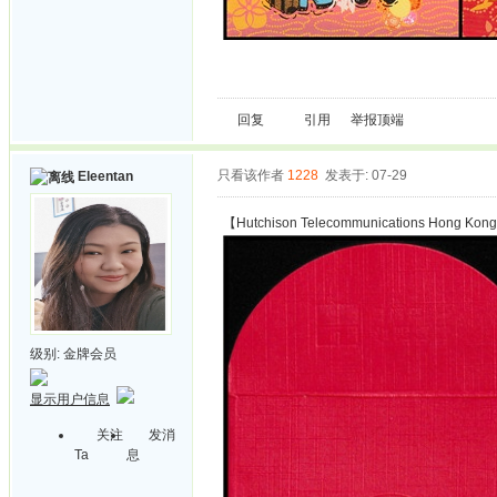
回复
引用
举报
顶端
只看该作者
1228
发表于: 07-29
Eleentan
【Hutchison Telecommunications Hon
级别:
金牌会员
显示用户信息
关注
发消
Ta
息