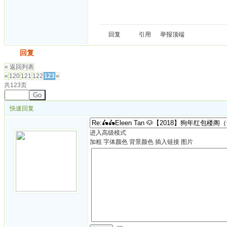
回复
引用
举报
顶端
发帖
回复
« 返回列表
«
120
121
122
123
»
共123页
Go
快速回复
进入高级模式
加粗
字体颜色
背景颜色
插入链接
图片