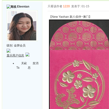
只看该作者
1220
发表于: 01-15
Eleentan
【New Yaohan 新八佰伴~澳门】
级别:
金牌会员
显示用户信息
关注
发消
Ta
息