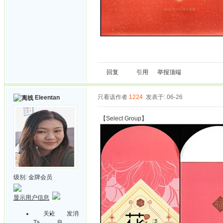
回复
引用
举报
顶端
只看该作者
1224
发表于: 06-26
Eleentan
【Select Group】
级别:
金牌会员
显示用户信息
关注
发消
Ta
息