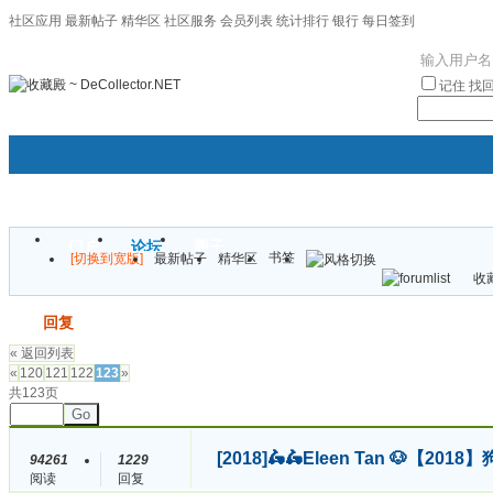
社区应用
最新帖子
精华区
社区服务
会员列表
统计排行
银行
每日签到
|帮助
记住
找
门户
论坛
圈子
书签
[切换到宽版]
最新帖子
精华区
袦褘效
收藏
校
发帖
回复
« 返回列表
«
120
121
122
123
»
共123页
Go
[2018]
🛵🛵Eleen Tan 🐶【
94261
1229
阅读
回复