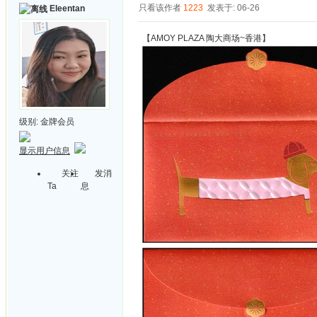
只看该作者
1223
发表于: 06-26
Eleentan
【AMOY PLAZA 陶大商场~香港】
级别:
金牌会员
显示用户信息
关注
发消
Ta
息