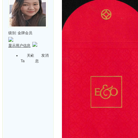
级别:
金牌会员
显示用户信息
关注
发消
Ta
息