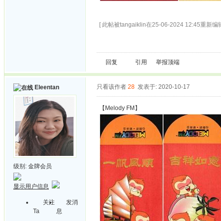
[ 此帖被tangaiklin在25-06-2024 12:45重新编辑
回复
引用
举报
顶端
只看该作者
28
发表于: 2020-10-17
Eleentan
【Melody FM】
级别:
金牌会员
显示用户信息
关注
发消
Ta
息