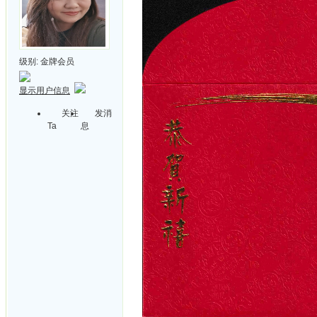
级别:
金牌会员
显示用户信息
关注
发消
Ta
息