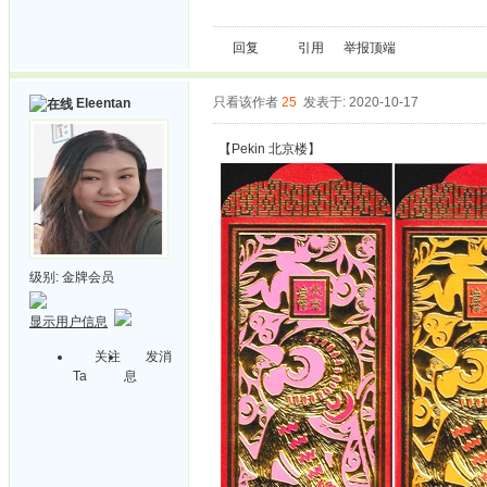
回复
引用
举报
顶端
只看该作者
25
发表于: 2020-10-17
Eleentan
【Pekin 北京楼】
级别:
金牌会员
显示用户信息
关注
发消
Ta
息