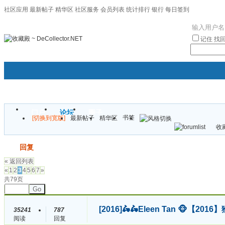
社区应用
最新帖子
精华区
社区服务
会员列表
统计排行
银行
每日签到
|帮助
记住
找
门户
论坛
圈子
书签
[切换到宽版]
最新帖子
精华区
袦褘效
收藏
校
发帖
回复
« 返回列表
«
1
2
3
4
5
6
7
»
共79页
Go
[2016]
🛵🛵Eleen Tan 🐵【
35241
787
阅读
回复