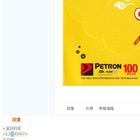
回复
引用
举报
顶端
发帖
回复
« 返回列表
«
1
2
3
4
5
6
7
»
共79页