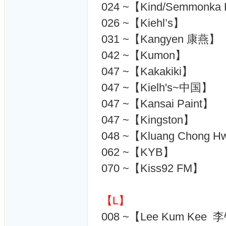
024 ~【Kind/Semmonka P
026 ~【Kiehl’s】
031 ~【Kangyen 康燕】
042 ~【Kumon】
047 ~【Kakakiki】
047 ~【Kielh's~中国】
047 ~【Kansai Paint】
047 ~【Kingston】
048 ~【Kluang Chong Hw
062 ~【KYB】
070 ~【Kiss92 FM】
【L】
008 ~【Lee Kum Kee