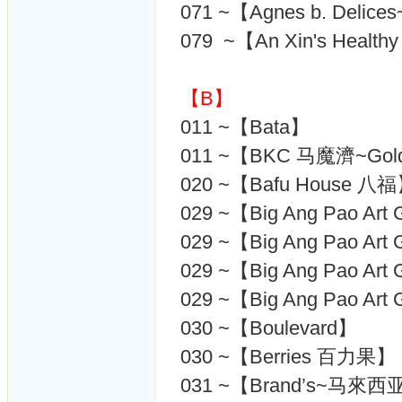
071 ~【Agnes b. Delic
079 ~【An Xin's Healt
【B】
011 ~【Bata】
011 ~【BKC 马魔濟~Gol
020 ~【Bafu House 八
029 ~【Big Ang Pao Ar
029 ~【Big Ang Pao Ar
029 ~【Big Ang Pao Ar
029 ~【Big Ang Pao Ar
030 ~【Boulevard】
030 ~【Berries 百力果】
031 ~【Brand’s~马來西