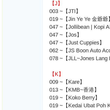
【J】
003 ~【JTI】
019 ~【Jin Ye Ye 金爺
047 ~【Jollibean | Kopi A
047 ~【Jos】
047 ~【Just Cuppies】
062 ~【JS Boon Auto Ac
078 ~【JLL~Jones Lang La
【K】
009 ~【Kare】
013 ~【KMB~香港】
019 ~【Koko Berry】
019 ~【Kedai Ubat P