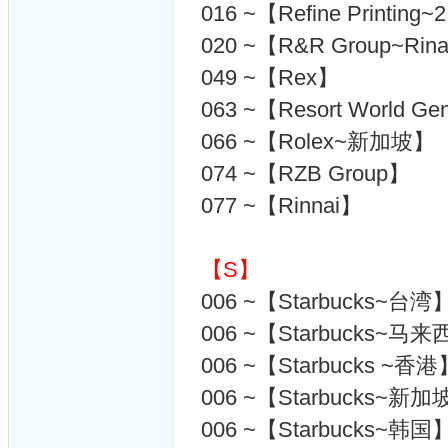
016 ~【Refine Printing~
020 ~【R&R Group~Rina
049 ~【Rex】
063 ~【Resort World Ge
066 ~【Rolex~新加坡】
074 ~【RZB Group】
077 ~【Rinnai】
【S】
006 ~【Starbucks~台湾
006 ~【Starbucks~马
006 ~【Starbucks ~香港
006 ~【Starbucks~新
006 ~【Starbucks~韩国