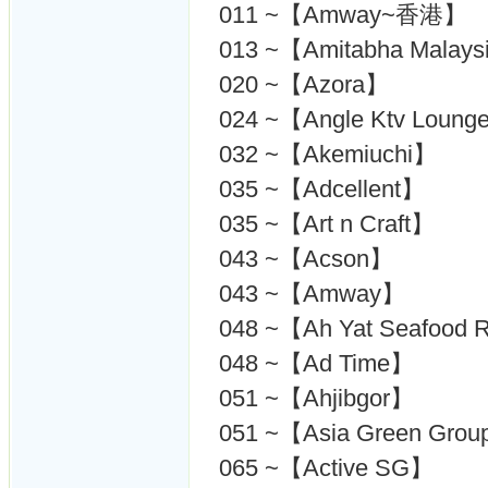
011 ~【Amway~香港】
013 ~【Amitabha Ma
020 ~【Azora】
024 ~【Angle Ktv Loun
032 ~【Akemiuchi】
035 ~【Adcellent】
035 ~【Art n Craft】
043 ~【Acson】
043 ~【Amway】
048 ~【Ah Yat Seafood
048 ~【Ad Time】
051 ~【Ahjibgor】
051 ~【Asia Green Gro
065 ~【Active SG】