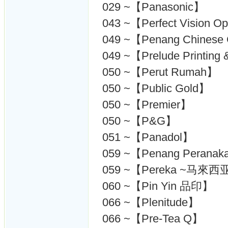
029 ~【Panasonic】
043 ~【Perfect Vision Op
049 ~【Penang Chines
049 ~【Prelude Printing
050 ~【Perut Rumah】
050 ~【Public Gold】
050 ~【Premier】
050 ~【P&G】
051 ~【Panadol】
059 ~【Penang Peranak
059 ~【Pereka ~马來西
060 ~【Pin Yin 品印】
066 ~【Plenitude】
066 ~【Pre-Tea Q】