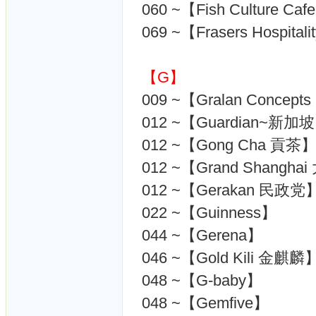
060 ~【Fish Culture Caf
069 ~【Frasers Hospitali
【G】
009 ~【Gralan Concepts
012 ~【Guardian~新加
012 ~【Gong Cha 貢茶
012 ~【Grand Shangh
012 ~【Gerakan 民政党
022 ~【Guinness】
044 ~【Gerena】
046 ~【Gold Kili 金麒麟
048 ~【G-baby】
048 ~【Gemfive】