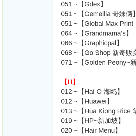
051 ~【Gdex】
051 ~【Gemeilia 哥妹俩
051 ~【Global Max Print 
064 ~【Grandmama’s】
066 ~【Graphicpal】
068 ~【Go Shop 新奇
071 ~【Golden Peon
【H】
012 ~【Hai-O 海鸥】
012 ~【Huawei】
013 ~【Hua Kiong Ri
019 ~【HP~新加坡】
020 ~【Hair Menu】