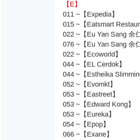
【E】
011 ~【Expedia】
015 ~【Eatsmart Resta
022 ~【Eu Yan San
076 ~【Eu Yan San
022 ~【Ecoworld】
044 ~【EL Cerdok】
044 ~【Estheika Slim
052 ~【Evomkt】
053 ~【Eastreet】
053 ~【Edward Kong】
053 ~【Eureka】
054 ~【Epop】
066 ~【Exane】