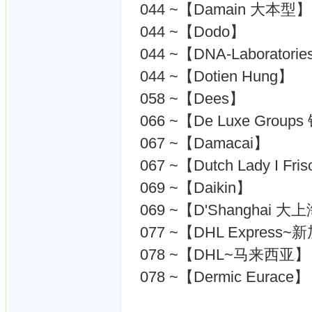
044 ~【Damain 大本型】
044 ~【Dodo】
044 ~【DNA-Laboratori
044 ~【Dotien Hung】
058 ~【Dees】
066 ~【De Luxe Grou
067 ~【Damacai】
067 ~【Dutch Lady I Fri
069 ~【Daikin】
069 ~【D'Shanghai 大
077 ~【DHL Expres
078 ~【DHL~马来西亚】
078 ~【Dermic Eurace】