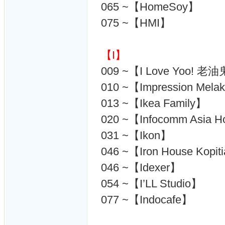
065 ~【HomeSoy】
075 ~【HMI】
【I】
009 ~【I Love Yoo! 
010 ~【Impression Mela
013 ~【Ikea Family】
020 ~【Infocomm Asia H
031 ~【Ikon】
046 ~【Iron House Kop
046 ~【Idexer】
054 ~【I’LL Studio】
077 ~【Indocafe】