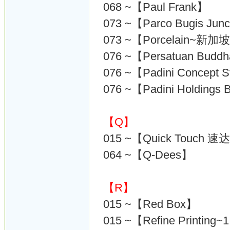
068 ~【Paul Frank】
073 ~【Parco Bugis Jun
073 ~【Porcelain~新加
076 ~【Persatuan Bud
076 ~【Padini Concept 
076 ~【Padini Holdings
【Q】
015 ~【Quick Touch 速
064 ~【Q-Dees】
【R】
015 ~【Red Box】
015 ~【Refine Printing~