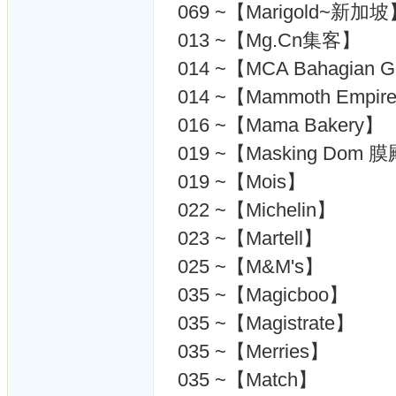
069 ~【Marigold~新加
013 ~【Mg.Cn集客】
014 ~【MCA Bahagia
014 ~【Mammoth Empir
016 ~【Mama Bakery】
019 ~【Masking Dom
019 ~【Mois】
022 ~【Michelin】
023 ~【Martell】
025 ~【M&M's】
035 ~【Magicboo】
035 ~【Magistrate】
035 ~【Merries】
035 ~【Match】