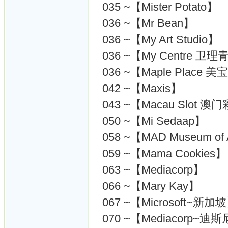
035 ~【Mister Potato】
036 ~【Mr Bean】
036 ~【My Art Studio】
036 ~【My Centre 
036 ~【Maple Place 
042 ~【Maxis】
043 ~【Macau Slot
050 ~【Mi Sedaap】
058 ~【MAD Museum of 
059 ~【Mama Cookies】
063 ~【Mediacorp】
066 ~【Mary Kay】
067 ~【Microsoft~新加
070 ~【Mediacorp~