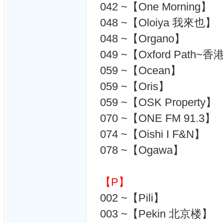
042 ~【One Morning】
048 ~【Oloiya 我來也】
048 ~【Organo】
049 ~【Oxford Path~香
059 ~【Ocean】
059 ~【Oris】
059 ~【OSK Property】
070 ~【ONE FM 91.3】
074 ~【Oishi I F&N】
078 ~【Ogawa】
【P】
002 ~【Pili】
003 ~【Pekin 北京楼】