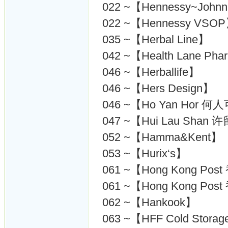
022 ~【Hennessy~Johnn
022 ~【Hennessy VSO
035 ~【Herbal Line】
042 ~【Health Lane Ph
046 ~【Herballife】
046 ~【Hers Design】
046 ~【Ho Yan Hor 何
047 ~【Hui Lau Shan
052 ~【Hamma&Kent】
053 ~【Hurix‘s】
061 ~【Hong Kong P
061 ~【Hong Kong P
062 ~【Hankook】
063 ~【HFF Cold Stora