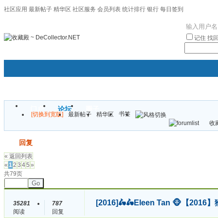
社区应用
最新帖子
精华区
社区服务
会员列表
统计排行
银行
每日签到
|帮助
记住
找
门户
论坛
圈子
书签
[切换到宽版]
最新帖子
精华区
袦褘效
收藏
校
发帖
回复
« 返回列表
«
1
2
3
4
5
»
共79页
Go
[2016]
🛵🛵Eleen Tan 🐵【
35281
787
阅读
回复