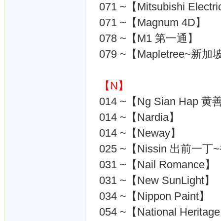
071 ~【Mitsubishi Ele
071 ~【Magnum 4D】
078 ~【M1 第一通】
079 ~【Mapletree~新加
【N】
014 ~【Ng Sian Hap 
014 ~【Nardia】
014 ~【Neway】
025 ~【Nissin 出前一
031 ~【Nail Romance】
031 ~【New SunLight】
034 ~【Nippon Paint】
054 ~【National Herita