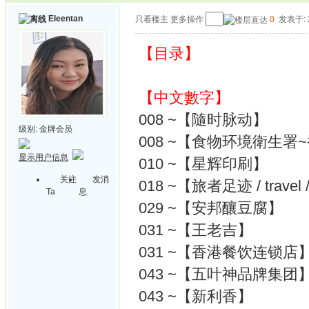
Eleentan
只看楼主
更多操作
0
发表于: 2
【目录】
【中文數字】
008 ~【隨时脉动】
级别:
金牌会员
008 ~【食物环境衛生署
显示用户信息
010 ~【星辉印刷】
关注
发消
018 ~【旅者足迹 / travel / lei
Ta
息
029 ~【安邦釀豆腐】
031 ~【王老吉】
031 ~【香港餐饮连锁店
043 ~【五叶神品牌集团
043 ~【新利香】