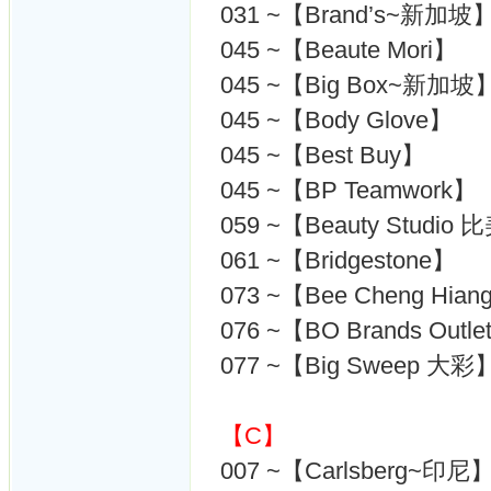
031 ~【Brand’s~新加坡
045 ~【Beaute Mori】
045 ~【Big Box~新加坡
045 ~【Body Glove】
045 ~【Best Buy】
045 ~【BP Teamwork】
059 ~【Beauty Studio
061 ~【Bridgestone】
073 ~【Bee Cheng Hi
076 ~【BO Brands Outle
077 ~【Big Sweep 大彩
【C】
007 ~【Carlsberg~印尼