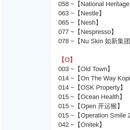
058 ~【National Herita
063 ~【Nestle】
065 ~【Nesh】
077 ~【Nespresso】
078 ~【Nu Skin 如新集
【O】
003 ~【Old Town】
014 ~【On The Way Kop
014 ~【OSK Property】
015 ~【Ocean Health】
015 ~【Open 开运猴】
015 ~【Operation Smile 
042 ~【Onitek】