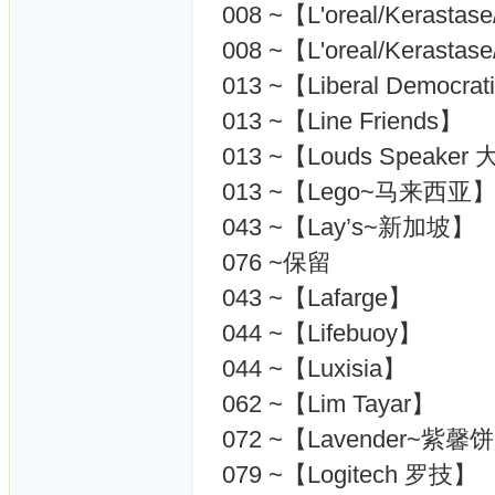
008 ~【L'oreal/Kerasta
008 ~【L'oreal/Kerasta
013 ~【Liberal Democr
013 ~【Line Friends】
013 ~【Louds Speake
013 ~【Lego~马来西亚
043 ~【Lay’s~新加坡】
076 ~保留
043 ~【Lafarge】
044 ~【Lifebuoy】
044 ~【Luxisia】
062 ~【Lim Tayar】
072 ~【Lavender~紫馨
079 ~【Logitech 罗技】