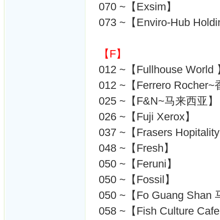
070 ~【Exsim】
073 ~【Enviro-Hub Hold
【F】
012 ~【Fullhouse World
012 ~【Ferrero Roche
025 ~【F&N~马来西亚】
026 ~【Fuji Xerox】
037 ~【Frasers Hopita
048 ~【Fresh】
050 ~【Feruni】
050 ~【Fossil】
050 ~【Fo Guang S
058 ~【Fish Culture Caf