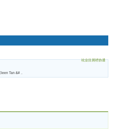
袨业目屑袇协通
碌袗
leen Tan &# ..