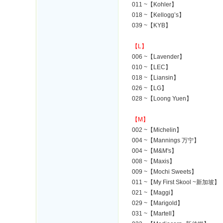
011 ~【Kohler】
018 ~【Kellogg’s】
039 ~【KYB】
【L】
006 ~【Lavender】
010 ~【LEC】
018 ~【Liansin】
026 ~【LG】
028 ~【Loong Yuen】
【M】
002 ~【Michelin】
004 ~【Mannings 万宁】
004 ~【M&M's】
008 ~【Maxis】
009 ~【Mochi Sweets】
011 ~【My First Skool ~新加坡】
021 ~【Maggi】
029 ~【Marigold】
031 ~【Martell】