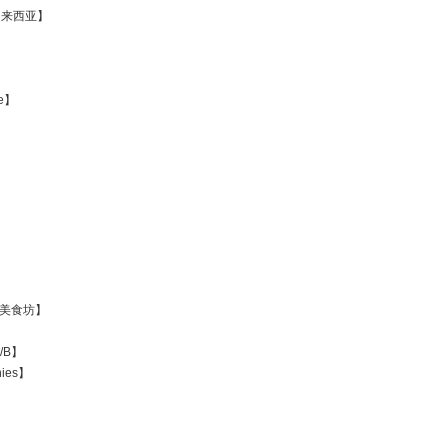
l~马来西亚】
】
re】
 金旺美食坊】
S/B】
nies】