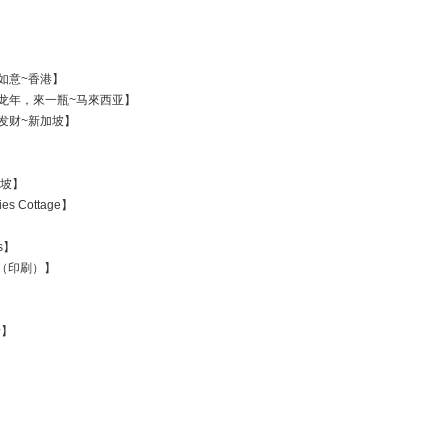
万事如意~香港】
 欢聚龙年，來一瓶~马來西亚】
恭喜发财~新加坡】
新加坡】
dies Cottage】
ts】
 昌盛（印刷）】
泰】