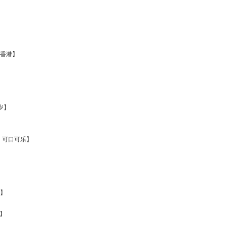
递~香港】
万岁】
河 ｜可口可乐】
政】
港】