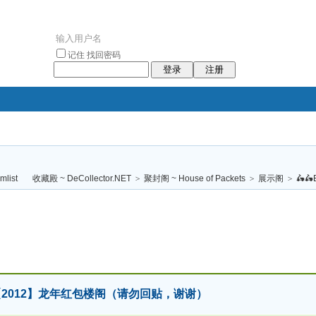
记住
找回密码
登录
注册
袥小袥
袦褘效
褔
袠袠袥眩褦
收藏殿 ~ DeCollector.NET
>
聚封阁 ~ House of Packets
>
展示阁
>
🛵🛵E
校
an 🐲【2012】龙年红包楼阁（请勿回贴，谢谢）