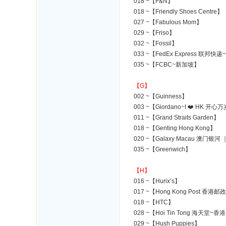
018 ~【F&N】
018 ~【Friendly Shoes Centre】
027 ~【Fabulous Mom】
029 ~【Friso】
032 ~【Fossil】
033 ~【FedEx Express 联邦快
035 ~【FCBC~新加坡】
【G】
002 ~【Guinness】
003 ~【Giordano~I ❤️ HK 开心
011 ~【Grand Straits Garden】
018 ~【Genting Hong Kong】
020 ~【Galaxy Macau 澳门银
035 ~【Greenwich】
【H】
016 ~【Hurix’s】
017 ~【Hong Kong Post 香港邮
018 ~【HTC】
028 ~【Hoi Tin Tong 海天堂~香
029 ~【Hush Puppies】