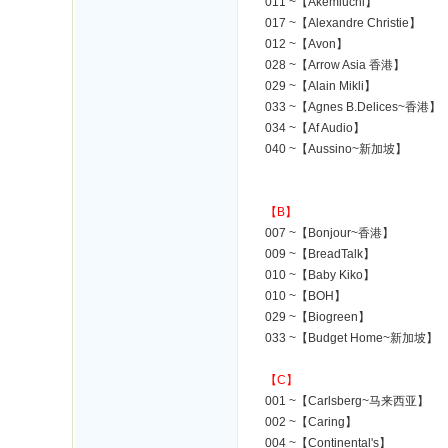
011 ~【Akemiuchi】
017 ~【Alexandre Christie】
012 ~【Avon】
028 ~【Arrow Asia 香港】
029 ~【Alain Mikli】
033 ~【Agnes B.Delices~香港】
034 ~【Af Audio】
040 ~【Aussino~新加坡】
【B】
007 ~【Bonjour~香港】
009 ~【BreadTalk】
010 ~【Baby Kiko】
010 ~【BOH】
029 ~【Biogreen】
033 ~【Budget Home~新加坡】
【C】
001 ~【Carlsberg~马来西亚】
002 ~【Caring】
004 ~【Continental's】