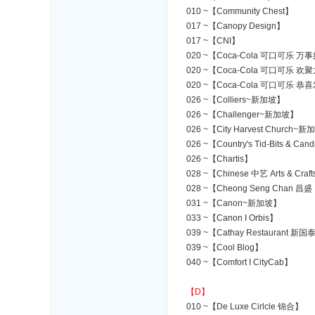
010 ~【Community Chest】
017 ~【Canopy Design】
017 ~【CNI】
020 ~【Coca-Cola 可口可乐 
020 ~【Coca-Cola 可口可乐
020 ~【Coca-Cola 可口可乐 
026 ~【Colliers~新加坡】
026 ~【Challenger~新加坡】
026 ~【City Harvest Church~
026 ~【Country's Tid-Bits & Can
026 ~【Chartis】
028 ~【Chinese 中艺 Arts & Craf
028 ~【Cheong Seng Chan
031 ~【Canon~新加坡】
033 ~【Canon I Orbis】
039 ~【Cathay Restaurant 新国
039 ~【Cool Blog】
040 ~【Comfort I CityCab】
【D】
010 ~【De Luxe Cirlcle 锦合】