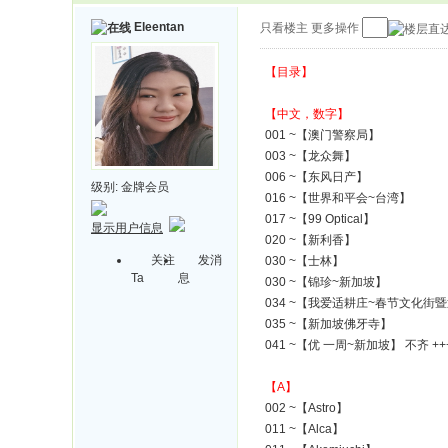
Eleentan
只看楼主
更多操作
【目录】
【中文，数字】
001 ~【澳门警察局】
003 ~【龙众舞】
006 ~【东风日产】
级别:
金牌会员
016 ~【世界和平会~台湾】
017 ~【99 Optical】
显示用户信息
020 ~【新利香】
关注
发消
030 ~【士林】
Ta
息
030 ~【锦珍~新加坡】
034 ~【我爱适耕庄~春节文化街
035 ~【新加坡佛牙寺】
041 ~【优 一周~新加坡】 不齐 ++
【A】
002 ~【Astro】
011 ~【Alca】