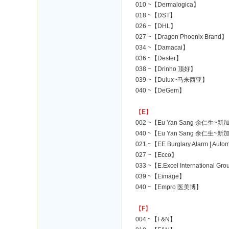
010 ~【Dermalogica】
018 ~【DST】
026 ~【DHL】
027 ~【Dragon Phoenix Brand】
034 ~【Damacai】
036 ~【Dester】
038 ~【Drinho 顶好】
039 ~【Dulux~马来西亚】
040 ~【DeGem】
【E】
002 ~【Eu Yan Sang 余仁生~新
040 ~【Eu Yan Sang 余仁生~新
021 ~【EE Burglary Alarm | Auto
027 ~【Ecco】
033 ~【E.Excel International Gr
039 ~【Eimage】
040 ~【Empro 医美博】
【F】
004 ~【F&N】