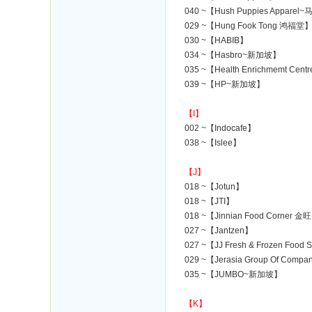
040 ~【Hush Puppies Appare
029 ~【Hung Fook Tong 鸿福堂
030 ~【HABIB】
034 ~【Hasbro~新加坡】
035 ~【Health Enrichmemt Cent
039 ~【HP~新加坡】
【I】
002 ~【Indocafe】
038 ~【Islee】
【J】
018 ~【Jotun】
018 ~【JTI】
018 ~【Jinnian Food Corner
027 ~【Jantzen】
027 ~【JJ Fresh & Frozen Food 
029 ~【Jerasia Group Of Compa
035 ~【JUMBO~新加坡】
【K】