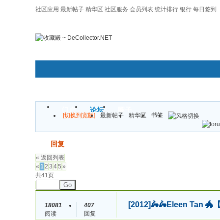
社区应用
最新帖子
精华区
社区服务
会员列表
统计排行
银行
每日签到
|帮助
门户
论坛
圈子
书签
[切换到宽版]
最新帖子
精华区
发帖
回复
« 返回列表
«
1
2
3
4
5
»
共41页
Go
[2012]
🛵🛵Eleen T
18081
407
阅读
回复