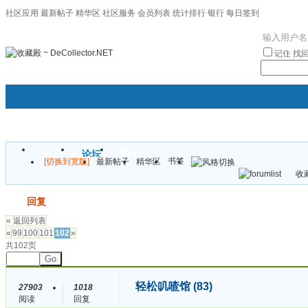
社区应用
最新帖子
精华区
社区服务
会员列表
统计排行
银行
每日签到
|帮助
记住
找
门户
论坛
圈子
书签
[切换到宽版]
最新帖子
精华区
袦褘效
收藏
校
发帖
回复
« 返回列表
«
99
100
101
102
»
共102页
Go
轻松叽喳馆 (83)
27903
1018
阅读
回复