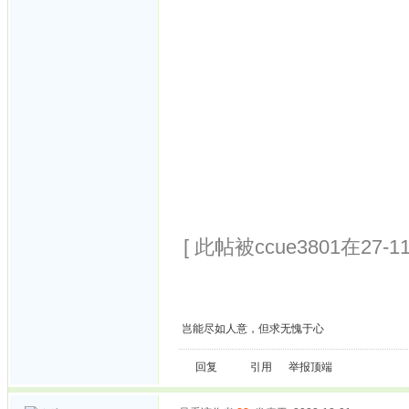
[ 此帖被ccue3801在27-11
岂能尽如人意，但求无愧于心
回复
引用
举报
顶端