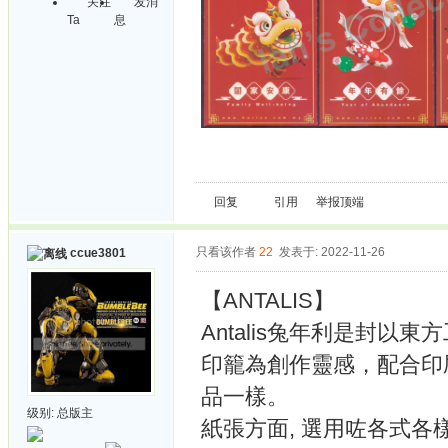
关注
发消
Ta
息
回复
引用
举报
顶端
只看该作者
22
发表于: 2022-11-26
ccue3801
【ANTALIS】
Antalis兔年利是封
印籠為創作靈感，配合印
品一樣。
级别:
总版主
紙張方面, 選用咗各式各樣嘅花紋紙，