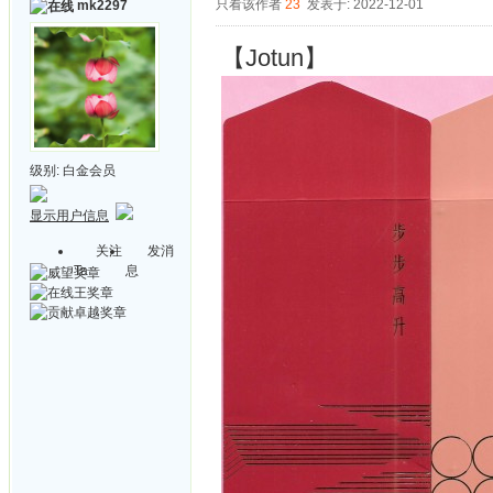
只看该作者
23
发表于: 2022-12-01
mk2297
【Jotun】
级别:
白金会员
显示用户信息
关注
发消
Ta
息