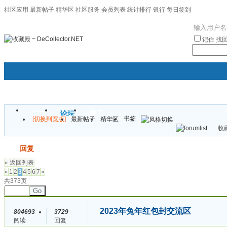
社区应用
最新帖子
精华区
社区服务
会员列表
统计排行
银行
每日签到
|帮助
记住
找
门户
论坛
圈子
书签
[切换到宽版]
最新帖子
精华区
袦褘效
收藏
校
发帖
回复
« 返回列表
«
1
2
3
4
5
6
7
»
共373页
Go
2023年兔年红包封交流区
804693
3729
阅读
回复