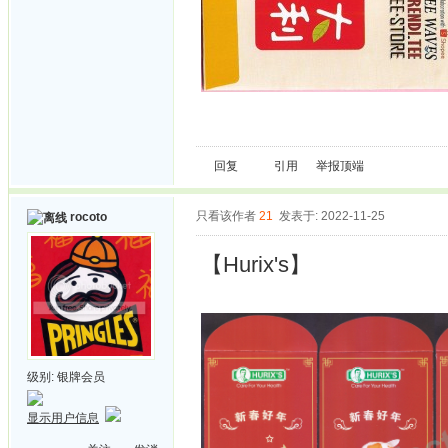
回复
引用
举报
顶端
只看该作者
21
发表于: 2022-11-25
rocoto
【Hurix's】
级别:
银牌会员
显示用户信息