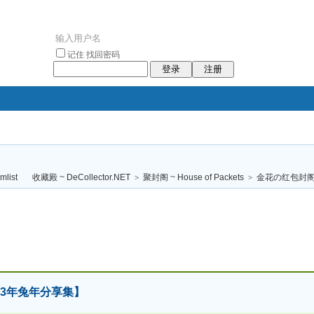
记住
找回密码
登录
注册
袥小袥
袦褘效
褔
袠袠袥眩褦
收藏殿 ~ DeCollector.NET
>
聚封阁 ~ House of Packets
>
金花の红包封
校
23年兔年分享集】