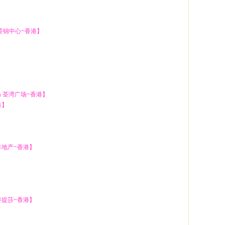
tre 荃锦中心~香港】
aza 荃湾广场~香港】
港】
德丰地产~香港】
rs 麥提莎~香港】