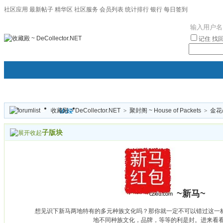
社区应用
最新帖子
精华区
社区服务
会员列表
统计排行
银行
每日签到
|帮助
记住
找
收藏殿 ~ DeCollector.NET
>
聚封阁 ~ House of Packets
>
金花
门户
论坛
圈子
袦褘效
子版块
校
~新马~
想见识下新马两地特有的多元种族文化吗？那你就一定不可以错过这一
地不同种族文化，品牌，等等的利是封。进来看看