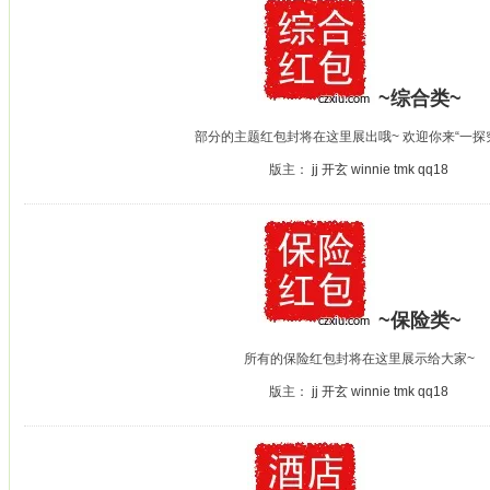
~综合类~
部分的主题红包封将在这里展出哦~ 欢迎你来“一探究
版主：
jj
开玄
winnie
tmk
qq18
~保险类~
所有的保险红包封将在这里展示给大家~
版主：
jj
开玄
winnie
tmk
qq18