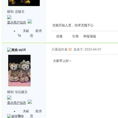
级别:
总版主
显示用户信息
岂能尽如人意，但求无愧于心
关注
发消
Ta
息
回复
引用
举报
顶端
只看该作者
32
发表于: 2023-04-07
qq18
大家早上好～
级别:
论坛版主
显示用户信息
关注
发消
Ta
息