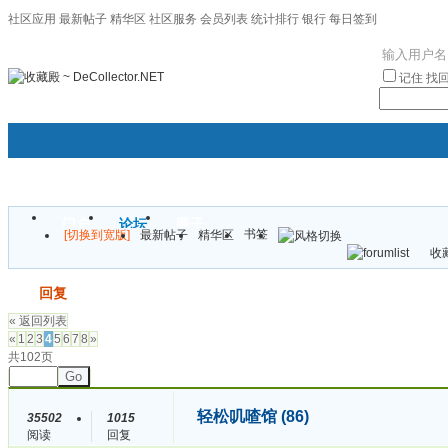
社区应用
最新帖子
精华区
社区服务
会员列表
统计排行
银行
每日签到
|帮助
记住
找
门户
论坛
圈子
书签
[切换到宽版]
最新帖子
精华区
袦褘效
收藏
校
发帖
回复
« 返回列表
«
1
2
3
4
5
6
7
8
»
共102页
Go
轻松叽喳馆 (86)
35502
1015
阅读
回复