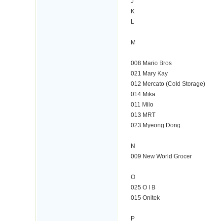
J
K
L
M
008 Mario Bros
021 Mary Kay
012 Mercato (Cold Storage)
014 Mika
011 Milo
013 MRT
023 Myeong Dong
N
009 New World Grocer
O
025 O I B
015 Onitek
P