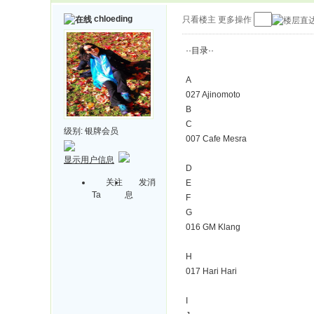
chloeding
只看楼主
更多操作
··目录··
A
027 Ajinomoto
B
C
级别:
银牌会员
007 Cafe Mesra
显示用户信息
D
关注
发消
E
Ta
息
F
G
016 GM Klang
H
017 Hari Hari
I