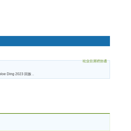
袨业目屑袇协通
碌袗
hloe Ding 2023 回族 ..