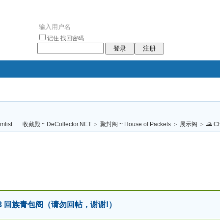
记住
找回密码
登录
注册
袥小袥
袦褘效
褔
袠袠袥眩褦
收藏殿 ~ DeCollector.NET
>
聚封阁 ~ House of Packets
>
展示阁
>
🌄 C
校
g 2023 回族青包阁（请勿回帖，谢谢!）