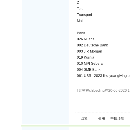
Z
Tele
Transport
Mall
Bank
026 Allianz
002 Deutsche Bank
003 J.P. Morgan
019 Kurnia
010 MPI Geberali
004 SME Bank
061 UBS
- 2023 first year giving
[ 此帖被chloeding在20-06-2026 
回复
引用
举报
顶端