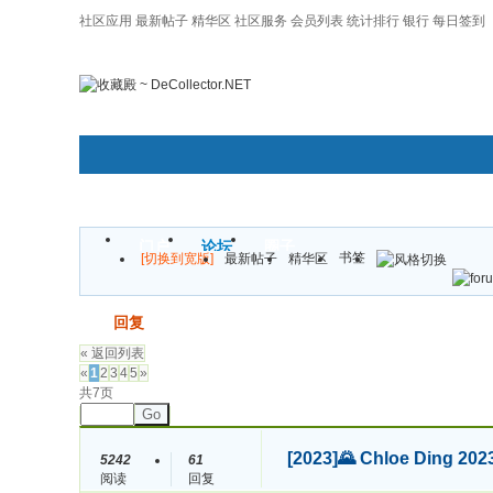
社区应用
最新帖子
精华区
社区服务
会员列表
统计排行
银行
每日签到
|帮助
门户
论坛
圈子
书签
[切换到宽版]
最新帖子
精华区
发帖
回复
« 返回列表
«
1
2
3
4
5
»
共7页
Go
[2023]
🌄 Chloe Din
5242
61
阅读
回复