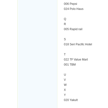
006 Pepsi
024 Polo Haus
Q
R
005 Rapid rail
S
018 Seri Pacific Hotel
T
022 TF Value Mart
001 TBM
U
V
W
X
Y
020 Yakult