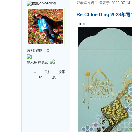
只看该作者
1
发表于: 2023-07-14
chloeding
Re:Chloe Ding 20
TBM
级别:
银牌会员
显示用户信息
关注
发消
Ta
息