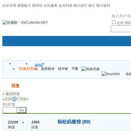
社区应用
最新帖子
精华区
社区服务
会员列表
统计排行
银行
每日签到
|帮助
记住
找
门户
论坛
圈子
书签
[切换到宽版]
最新帖子
精华区
袦褘效
收藏
校
发帖
回复
« 返回列表
«
2
3
4
5
6
7
8
9
»
共107页
Go
轻松叽喳馆 (89)
21209
1066
阅读
回复