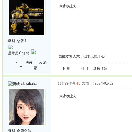
大家晚上好
级别:
总版主
显示用户信息
岂能尽如人意，但求无愧于心
关注
发消
Ta
息
回复
引用
举报
顶端
只看该作者
45
发表于: 2024-02-12
clarakaka
大家晚上好
级别:
金牌会员