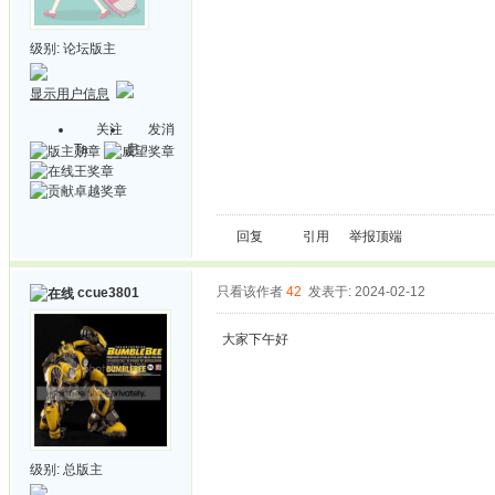
级别:
论坛版主
显示用户信息
关注
发消
Ta
息
回复
引用
举报
顶端
只看该作者
42
发表于: 2024-02-12
ccue3801
大家下午好
级别:
总版主