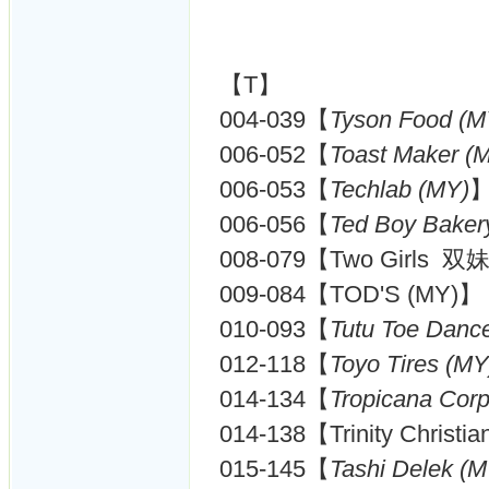
【T】
004-039【
Tyson Food (M
006-052【
Toast Maker (
006-053【
Techlab (MY)
006-056【
Ted Boy Baker
008-079【Two Girls 双
009-084【TOD'S (MY)】
010-093【
Tutu Toe Danc
012-118【
Toyo Tires (MY
014-134【
Tropicana Corp
014-138【Trinity Chri
015-145【
Tashi Delek (M