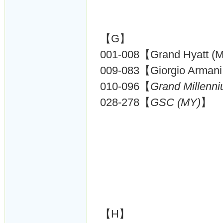
【G】
001-008【Grand Hyatt (
009-083【Giorgio Arman
010-096【
Grand Millenn
028-278【
GSC (MY)
】
【H】