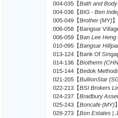
004-035【
Bath and Body
004-036【
BIG - Ben Ind
005-049【
Brother (MY)
】
006-058【Bangsar Villa
006-059【
Ban Lee Heng
010-095【
Bangsar Hillpa
013-124【Bank Of Singa
014-136【
Biotherm (CHN
015-144【Bedok Methodi
021-205【
BullionStar (S
022-213【
BSI Brokers Li
024-237【
Bradbury Asse
025-243【
Boncafe (MY)
028-273【
Bon Estates |