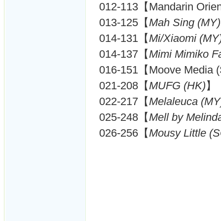
012-113【Mandarin Orien
013-125【
Mah Sing (MY)
014-131【
Mi/Xiaomi (MY
014-137【
Mimi Mimiko F
016-151【Moove Media 
021-208【
MUFG (HK)
】
022-217【
Melaleuca (MY
025-248【
Mell by Melind
026-256【
Mousy Little (