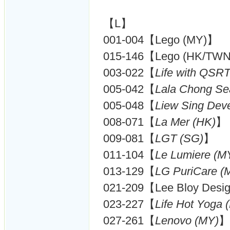
【L】
001-004【Lego (MY)】
015-146【Lego (HK/TW
003-022【
Life with QSRT
005-042【
Lala Chong Se
005-048【
Liew Sing Dev
008-071【
La Mer (HK)
】
009-081【
LGT (SG)
】
011-104【
Le Lumiere (M
013-129【
LG PuriCare (
021-209【Lee Bloy Desi
023-227【
Life Hot Yoga 
027-261【
Lenovo (MY)
】