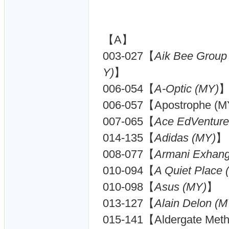
【A】
003-027【
Aik Bee Group 
Y)
】
006-054【
A-Optic (MY)
006-057【Apostrophe (
007-065【
Ace EdVenture
014-135【
Adidas (MY)
】
008-077【
Armani Exhan
010-094【
A Quiet Place 
010-098【
Asus (MY)
】
013-127【
Alain Delon (M
015-141【Aldergate Meth