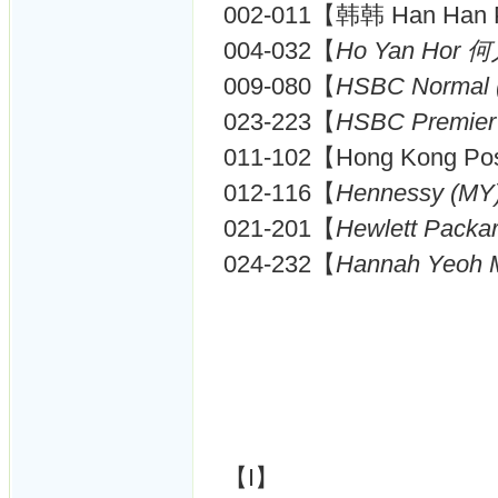
002-011【韩韩 Han Han 
004-032【
Ho Yan Hor 何
009-080【
HSBC Normal 
023-223【
HSBC Premier
011-102【Hong Kong P
012-116【
Hennessy (MY
021-201【
Hewlett Packar
024-232【
Hannah Yeoh 
【I】