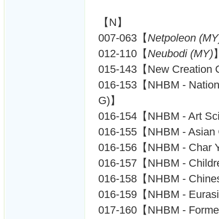
【N】
007-063【
Netpoleon (MY
012-110【
Neubodi (MY)
015-143【New Creation 
016-153【NHBM - Nati
G)】
016-154【NHBM - Art S
016-155【NHBM - Asian C
016-156【NHBM - Char Yo
016-157【NHBM - Childr
016-158【NHBM - Chines
016-159【NHBM - Eurasia
017-160【NHBM - Former