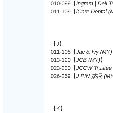
010-099【
Ingram | Dell 
011-109【
iCare Dental (
【J】
011-108【
Jac & Ivy (MY)
013-120【
JCB (MY)
】
023-220【
JCCW Truste
026-259【
J PIN 杰品 (MY
【K】