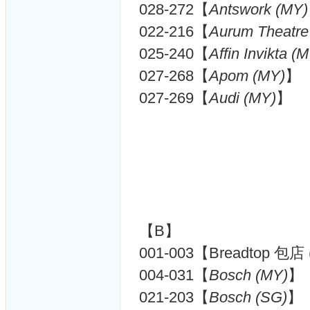
028-272【
Antswork (MY)
022-216【
Aurum Theatre
025-240【
Affin Invikta (
027-268【
Apom (MY)
】
027-269【
Audi (MY)
】
【B】
001-003【Breadtop 包店
004-031【
Bosch (MY)
】
021-203【
Bosch (SG)
】