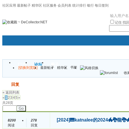
社区应用
最新帖子
精华区
社区服务
会员列表
统计排行
银行
每日签到
|帮助
记住
找
门户
论坛
圈子
书签
[切换到宽版]
最新帖子
精华区
袦褘效
收藏
校
发帖
回复
« 返回列表
«
1
2
3
4
5
»
共28页
Go
[2024]
🎹katnalee的2024🐲🐉
8200
278
阅读
回复