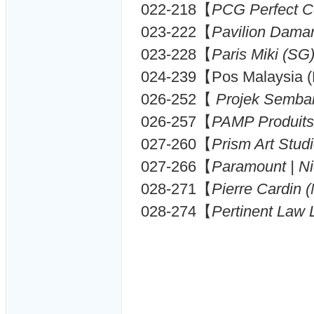
022-218【
PCG Perfect 
023-222【
Pavilion Dama
023-228【
Paris Miki (SG
024-239【Pos Malaysia
026-252【
Projek Semba
026-257【
PAMP Produits 
027-260【
Prism Art Stud
027-266【
Paramount | N
028-271【
Pierre Cardin 
028-274【
Pertinent Law 