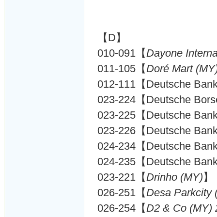
【D】
010-091【
Dayone Interna
011-105【
Doré Mart (MY
012-111【Deutsche Ban
023-224【Deutsche Borse
023-225【Deutsche Ban
023-226【Deutsche Ban
024-234【Deutsche Ban
024-235【Deutsche Ban
023-221【
Drinho (MY)
】
026-251【
Desa Parkcity
026-254【
D2 & Co (MY) 