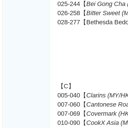
025-244【
Bei Gong Cha 
026-258【
Bitter Sweet (
028-277【Bethesda Bedo
【C】
005-040【
Clarins (MY/H
007-060【
Cantonese Ro
007-069【
Covermark (HK
010-090【
CookX Asia (M