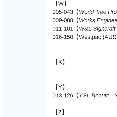
【W】
005-043【
World Tree Pro
009-088【
Works Enginee
011-101【
W&L Signcraft 
016-150【Westpac (AU
【X】
【Y】
013-126【
YSL Beaute - Y
【Z】