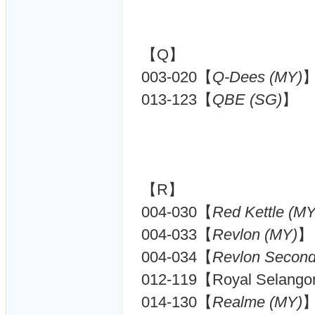
【Q】
003-020【
Q-Dees (MY)
013-123【
QBE (SG)
】
【R】
004-030【
Red Kettle (MY
004-033【
Revlon (MY)
】
004-034【
Revlon Second
012-119【Royal Selango
014-130【
Realme (MY)