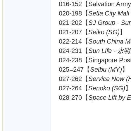
016-152【Salvation Arm
020-198【
Setia City Mall
021-202【
SJ Group - Sur
021-207【
Seiko (SG)
】
022-214【
South China 
024-231【
Sun Life - 永
024-238【Singapore Pos
025=247【
Seibu (MY)
】
027-262【
Service Now (
027-264【
Senoko (SG)
028-270【
Space Lift by 