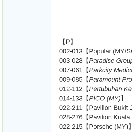
【P】
002-013【Popular (MY/
003-028【
Paradise Grou
007-061【
Parkcity Medic
009-085【
Paramount Pro
012-112【
Pertubuhan 
014-133【
PICO (MY)
】
022-211【Pavilion Bukit 
028-276【Pavilion Kual
022-215【Porsche (MY)