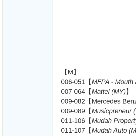
【M】
006-051【
MFPA - Mouth a
007-064【
Mattel (MY)
】
009-082【Mercedes Ben
009-089【
Musicpreneur 
011-106【
Mudah Propert
011-107【
Mudah Auto (