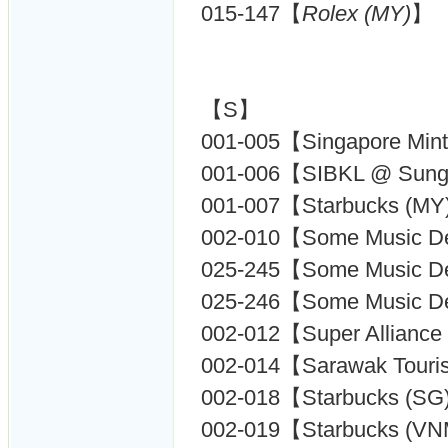
015-147【
Rolex (MY)
】
【S】
001-005【Singapore Min
001-006【SIBKL @ Sung
001-007【Starbucks (M
002-010【Some Music D
025-245【Some Music De
025-246【Some Music De
002-012【Super Alliance
002-014【Sarawak Touri
002-018【Starbucks (S
002-019【Starbucks (V