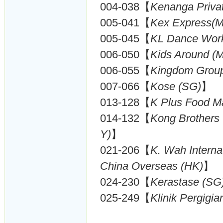
004-038【
Kenanga Priva
005-041【
Kex Express(
005-045【
KL Dance Work
006-050【
Kids Around (
006-055【
Kingdom Grou
007-066【
Kose (SG)
】
013-128【
K Plus Food M
014-132【
Kong Brothers
Y)
】
021-206【
K. Wah Inter
China Overseas (HK)
】
024-230【
Kerastase (SG
025-249【
Klinik Pergigi