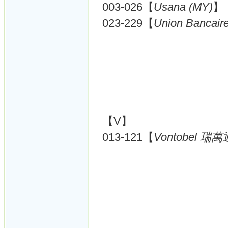
003-026【
Usana (MY)
】
023-229【
Union Bancaire
【V】
013-121【
Vontobel 瑞萬