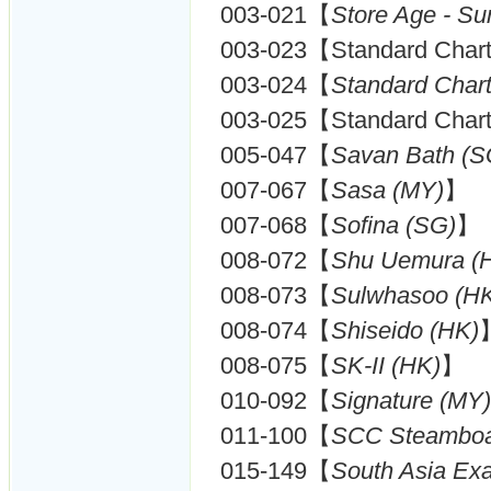
003-021【
Store Age - S
003-023【Standard Chart
003-024【
Standard Char
003-025【Standard Charte
005-047【
Savan Bath (S
007-067【
Sasa (MY)
】
007-068【
Sofina (SG)
】
008-072【
Shu Uemura (
008-073【
Sulwhasoo (H
008-074【
Shiseido (HK)
008-075【
SK-II (HK)
】
010-092【
Signature (MY)
011-100【
SCC Steambo
015-149【
South Asia Exa