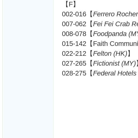
【F】
002-016【
Ferrero Roche
007-062【
Fei Fei Cra
008-078【
Foodpanda (M
015-142【Faith Communi
022-212【
Felton (HK)
】
027-265【
Fictionist (MY)
028-275【
Federal Hotels 