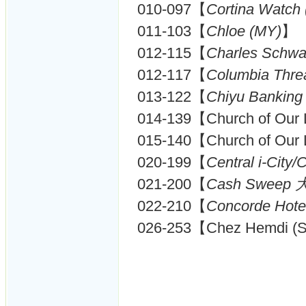
010-097【
Cortina Watch
011-103【
Chloe (MY)
】
012-115【
Charles Sch
012-117【
Columbia Thre
013-122【
Chiyu Bankin
014-139【Church of Our 
015-140【Church of Our 
020-199【
Central i-City
021-200【
Cash Sweep 
022-210【
Concorde Hote
026-253【Chez Hemdi (