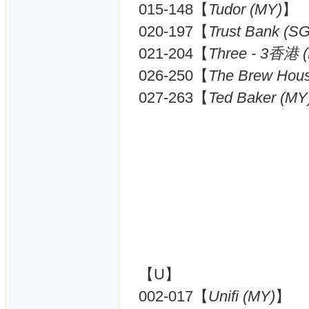
015-148【
Tudor (MY)
】
020-197【
Trust Bank (SG
021-204【
Three - 3香港 
026-250【
The Brew Hou
027-263【
Ted Baker (MY
【U】
002-017【
Unifi (MY)
】