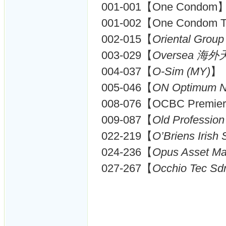
001-001【One Condom
001-002【One Condom Tha
002-015【
Oriental Group
003-029【
Oversea 海外天
004-037【
O-Sim (MY)
】
005-046【
ON Optimum Nu
008-076【OCBC Premier
009-087【
Old Professi
022-219【
O’Briens Irish
024-236【
Opus Asset M
027-267【
Occhio Tec Sd