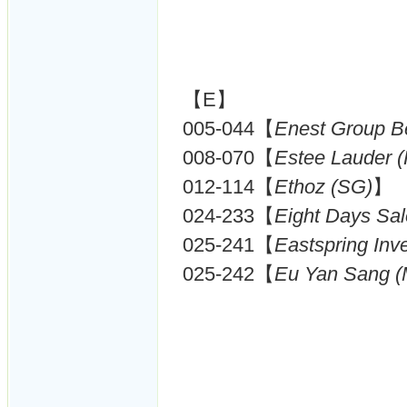
【E】
005-044【
Enest Group B
008-070【
Estee Lauder 
012-114【
Ethoz (SG)
】
024-233【
Eight Days Sa
025-241【
Eastspring Inv
025-242【
Eu Yan Sang 