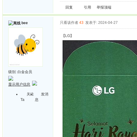
回复
引用
举报
顶端
只看该作者
43
发表于: 2024-04-27
bee
【LG】
级别:
白金会员
显示用户信息
关注
发消
Ta
息