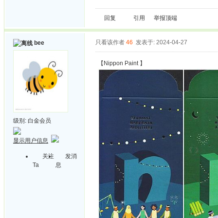
回复
引用
举报
顶端
只看该作者
46
发表于: 2024-04-27
bee
【Nippon Paint 】
级别:
白金会员
显示用户信息
关注
发消
Ta
息