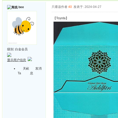
只看该作者
40
发表于: 2024-04-27
bee
【Toyota】
级别:
白金会员
显示用户信息
关注
发消
Ta
息