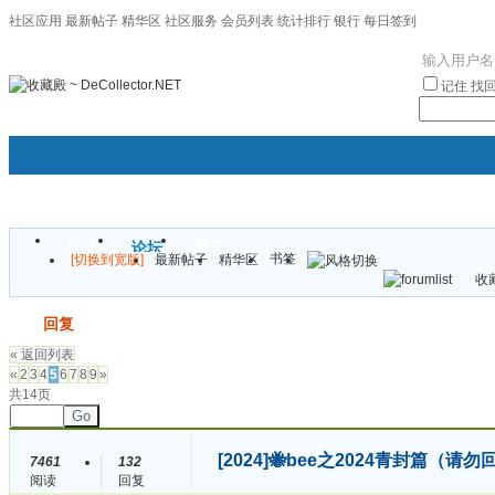
社区应用
最新帖子
精华区
社区服务
会员列表
统计排行
银行
每日签到
|帮助
记住
找
门户
论坛
圈子
书签
[切换到宽版]
最新帖子
精华区
袦褘效
收藏
校
发帖
回复
« 返回列表
«
2
3
4
5
6
7
8
9
»
共14页
Go
[2024]
🐝bee之2024青封篇（请
7461
132
阅读
回复