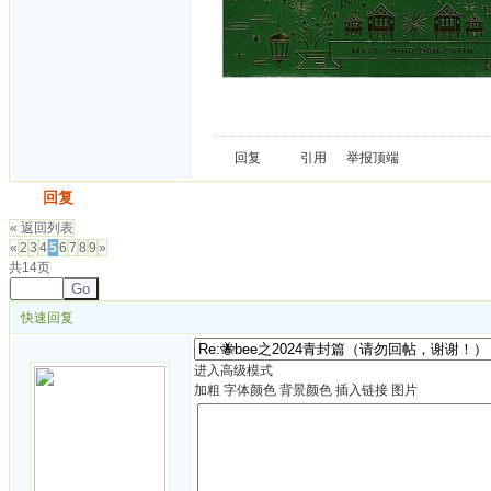
回复
引用
举报
顶端
发帖
回复
« 返回列表
«
2
3
4
5
6
7
8
9
»
共14页
Go
快速回复
进入高级模式
加粗
字体颜色
背景颜色
插入链接
图片