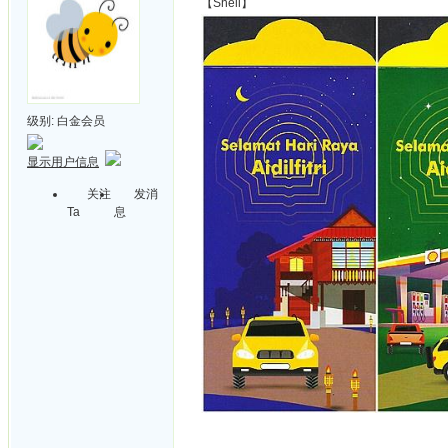
【Shell】
级别:
白金会员
显示用户信息
关注
发消
Ta
息