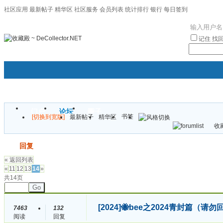
社区应用
最新帖子
精华区
社区服务
会员列表
统计排行
银行
每日签到
|帮助
记住
找
门户
论坛
圈子
书签
[切换到宽版]
最新帖子
精华区
袦褘效
收藏
校
发帖
回复
« 返回列表
«
11
12
13
14
»
共14页
Go
[2024]
🐝bee之2024青封篇（请
7463
132
阅读
回复