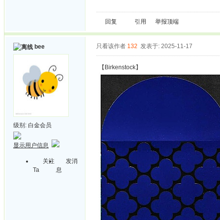
回复
引用
举报
顶端
只看该作者
132
发表于: 2025-11-17
bee
【Birkenstock】
级别:
白金会员
显示用户信息
关注
发消
Ta
息