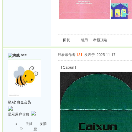
回复
引用
举报
顶端
只看该作者
131
发表于: 2025-11-17
bee
【Caixun】
级别:
白金会员
显示用户信息
关注
发消
Ta
息