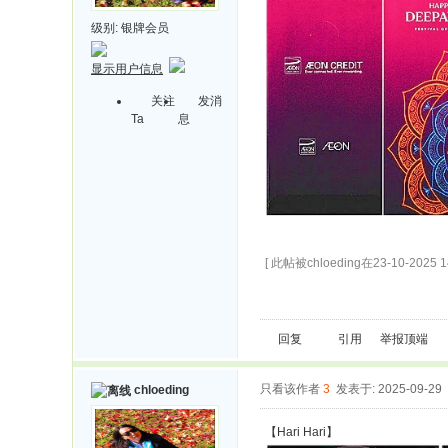
级别:
银牌会员
显示用户信息
关注
发消
Ta
息
[ 此帖被chloeding在23-10-2025 
回复
引用
举报
顶端
只看该作者
3
发表于: 2025-09-29
chloeding
【Hari Hari】