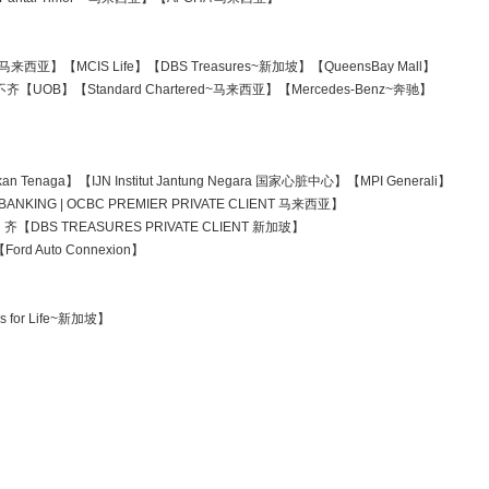
 马来西亚】【MCIS Life】【DBS Treasures~新加坡】【QueensBay Mall】
eaf】不齐【UOB】【Standard Chartered~马来西亚】【Mercedes-Benz~奔驰】
n Tenaga】【IJN Institut Jantung Negara 国家心脏中心】【MPI Generali】
 BANKING | OCBC PREMIER PRIVATE CLIENT 马来西亚】
亚】齐【DBS TREASURES PRIVATE CLIENT 新加玻】
ord Auto Connexion】
es for Life~新加坡】