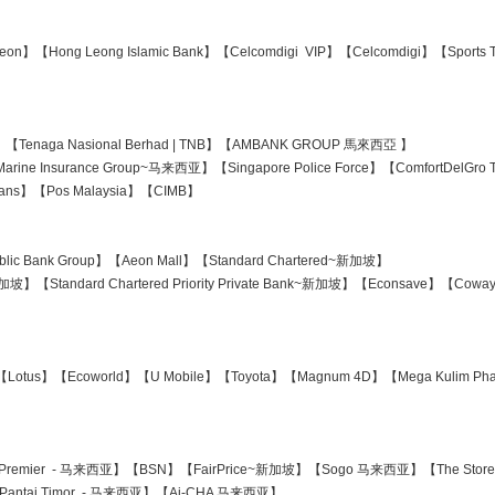
eon】【Hong Leong Islamic Bank】【Celcomdigi VIP】【Celcomdigi】【Sports 
acy】【Tenaga Nasional Berhad | TNB】【AMBANK GROUP 馬來西亞 】
rine Insurance Group~马来西亚】【Singapore Police Force】【ComfortDelGr
Insurans】【Pos Malaysia】【CIMB】
blic Bank Group】【Aeon Mall】【Standard Chartered~新加坡】
y~新加坡】【Standard Chartered Priority Private Bank~新加坡】【Econsave】【Cowa
【Lotus】【Ecoworld】【U Mobile】【Toyota】【Magnum 4D】【Mega Kulim Pha
Premier - 马来西亚】【BSN】【FairPrice~新加坡】【Sogo 马来西亚】【The Sto
| Pantai Timor - 马来西亚】【Ai-CHA 马来西亚】