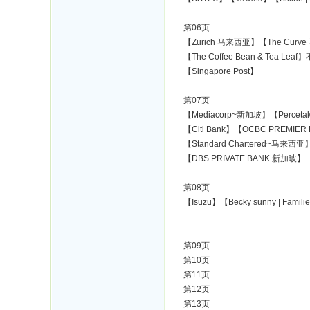
第06页
【Zurich 马来西亚】【The Curve
【The Coffee Bean & Tea L
【Singapore Post】
第07页
【Mediacorp~新加坡】【Percetaka
【Citi Bank】【OCBC PREMIER
【Standard Chartered~马来西
【DBS PRIVATE BANK 新加玻】【F
第08页
【Isuzu】【Becky sunny | Famili
第09页
第10页
第11页
第12页
第13页