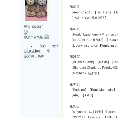
第01页
【Aeon Credit】【Hari Hari】【A
【 POH KONG 馬來西亞 】
级别:
论坛版主
第02页
【Health Lane Family Pharm
显示用户信息
【DBS | POSB~新加坡】【Tokio Ma
【Liberty Insurance | Kurnia 
关注
发消
Ta
息
第03页
【Alliance Bank】【maxis】【Pu
【Standard Chartered Priorit
【Maybank~新加坡】
第04页
【Parkson】【Bank Muamalat】
【AIA】【Astro】
第05页
【Maybank - 马来西亚】【HSBC 
【SST2U】【Yawata】【Billion 