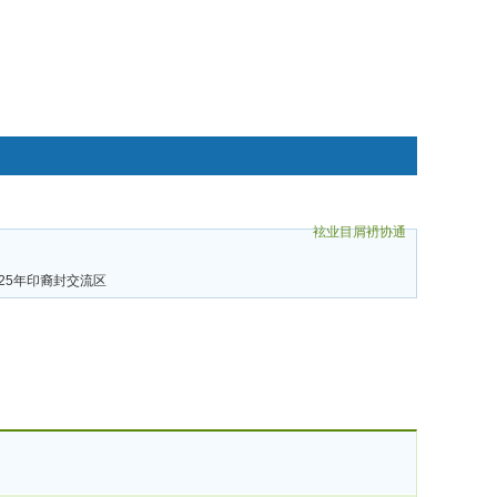
袨业目屑袇协通
碌袗
025年印裔封交流区