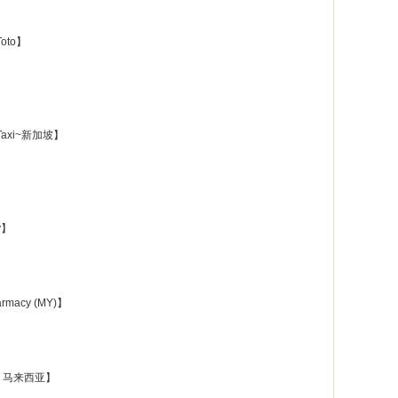
Toto】
o Taxi~新加坡】
y】
rmacy (MY)】
re 马来西亚】