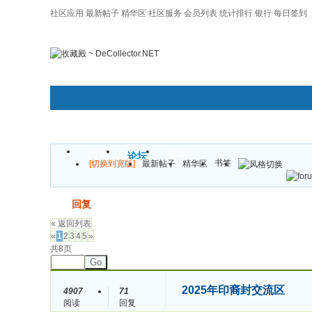
社区应用
最新帖子
精华区
社区服务
会员列表
统计排行
银行
每日签到
|帮助
门户
论坛
圈子
书签
[切换到宽版]
最新帖子
精华区
发帖
回复
« 返回列表
«
1
2
3
4
5
»
共8页
Go
2025年印裔封交流区
4907
71
阅读
回复