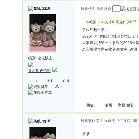
qq18
只看楼主
更多操作
— 本帖被 tmk 执行加亮操作(2025-10
各位红包封友，
2025年的印裔封已经开始推出了
大家可以把第一手拿到的2025年
衷心希望大家在此交流愉快~ 谢谢!
级别:
论坛版主
显示用户信息
关注
发消
Ta
息
回复
引用
举报
顶端
只看该作者
1
发表于: 2025-09-08
qq18
目录