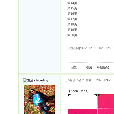
第14页
第15页
第16页
第17页
第18页
第19页
第20页
[ 此帖被qq18在22-05-2026 22:2
回复
引用
举报
顶端
只看该作者
2
发表于: 2025-09-29
chloeding
【Aeon Credit】