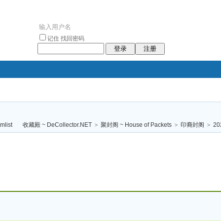
记住
找回密码
登录
注册
袥小袥
袦褘效
褔
袠袠袥眩褦
收藏殿 ~ DeCollector.NET
>
聚封阁 ~ House of Packets
>
印裔封阁
>
2
校