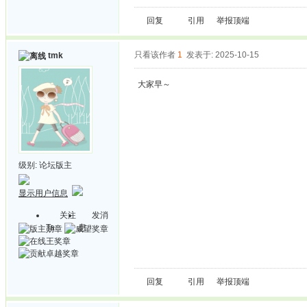
回复
引用
举报
顶端
只看该作者
1
发表于: 2025-10-15
tmk
大家早～
级别:
论坛版主
显示用户信息
关注
发消
Ta
息
回复
引用
举报
顶端