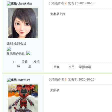
只看该作者
2
发表于: 2025-10-15
clarakaka
大家早上好
级别:
金牌会员
显示用户信息
关注
发消
Ta
息
回复
引用
举报
顶端
只看该作者
3
发表于: 2025-10-15
maymay
大家早