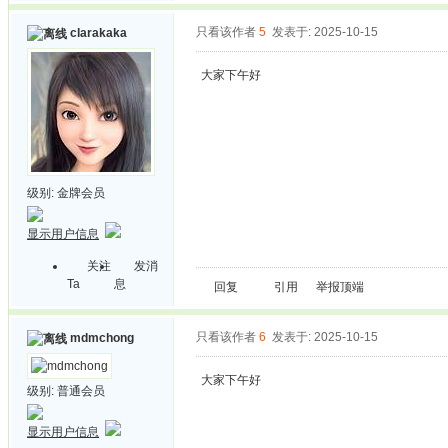
只看该作者
5
发表于: 2025-10-15
clarakaka
大家下午好
级别:
金牌会员
显示用户信息
关注
发消
Ta
息
回复
引用
举报
顶端
只看该作者
6
发表于: 2025-10-15
mdmchong
大家下午好
级别:
普通会员
显示用户信息