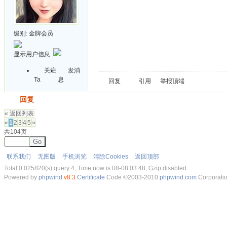
级别:
金牌会员
显示用户信息
关注
发消
Ta
息
回复
引用
举报
顶端
发帖
回复
« 返回列表
«
1
2
3
4
5
»
共104页
Go
联系我们
无图版
手机浏览
清除Cookies
返回顶部
Total 0.025820(s) query 4, Time now is:08-08 03:48, Gzip disabled
Powered by
phpwind
v8.3
Certificate
Code ©2003-2010
phpwind.com
Corporati