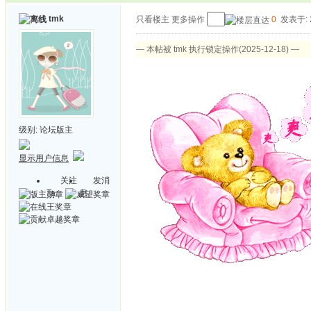
tmk
只看楼主
更多操作
0
发表于: 2
— 本帖被 tmk 执行锁定操作(2025-12-18) —
级别:
论坛版主
显示用户信息
关注
发消
Ta
息