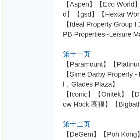
【Aspen】【Eco World】【F
d】【gsd】【Hextar World
【Ideal Property Grou
PB Properties~Leisure M
第十一页
【Paramount】【Platinum 
【Sime Darby Property -
l，Glades Plaza】
【Iconic】【Onitek】【Du
ow Hock 高福】【Bigbat
第十二页
【DeGem】【Poh Kong