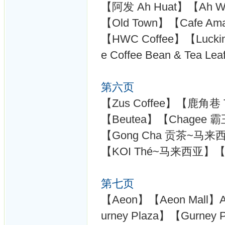
【阿发 Ah Huat】【Ah We
【Old Town】【Cafe Ama
【HWC Coffee】【Luck
e Coffee Bean & Tea
第六页
【Zus Coffee】【鹿角巷 Th
【Beutea】【Chage
【Gong Cha 贡茶~马来
【KOI Thé~马来西亚】
第七页
【Aeon】【Aeon Mall】Ae
urney Plaza】【Gurney P