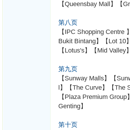
【Queensbay Mall】【Grea
第八页
【IPC Shopping Centre
Bukit Bintang】【Lot 
【Lotus's】【Mid Valley】【
第九页
【Sunway Malls】【Sunw
l】【The Curve】【The 
【Plaza Premium Group
Genting】
第十页