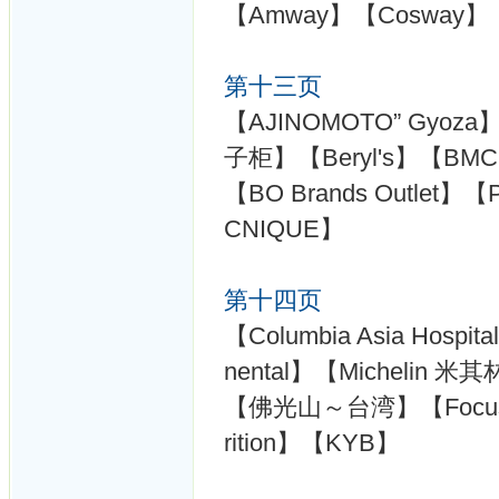
【Amway】【Cosway】【Co
第十三页
【AJINOMOTO” Gyoza】【
子柜】【Beryl's】【BMC 
【BO Brands Outlet】
CNIQUE】
第十四页
【Columbia Asia Hospit
nental】【Michelin 米其林
【佛光山～台湾】【Focus Poin
rition】【KYB】