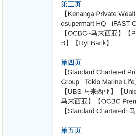
第三页
【Kenanga Private Weal
dsupermart HQ - iFAS
【OCBC~马来西亚】【Public
B】【Ryt Bank】
第四页
【Standard Chartered Pr
Group | Tokio Marine 
【UBS 马来西亚】【Union 
马来西亚】【OCBC Prem
【Standard Chartere
第五页