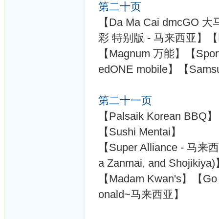
第二十页
【Da Ma Cai dmcGO 
彩 特别版 - 马来西亚】【Pixi
【Magnum 万能】【SportT
edONE mobile】【Sams
第二十一页
【Palsaik Korean BBQ
【Sushi Mentai】
【Super Alliance - 马来西亚 
a Zanmai, and Shojikiya
【Madam Kwan's】【G
onald~马来西亚】