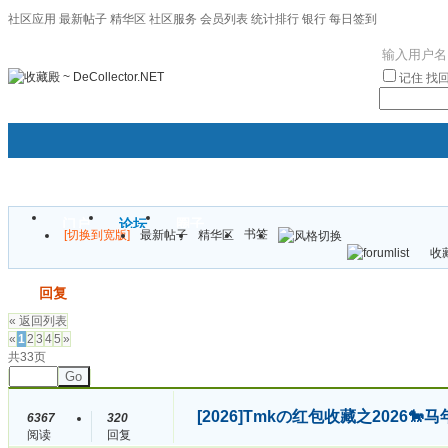
社区应用
最新帖子
精华区
社区服务
会员列表
统计排行
银行
每日签到
|帮助
记住
找
门户
论坛
圈子
书签
[切换到宽版]
最新帖子
精华区
袦褘效
收藏
校
发帖
回复
« 返回列表
«
1
2
3
4
5
»
共33页
Go
[2026]
Tmkの红包收藏之2026
6367
320
阅读
回复