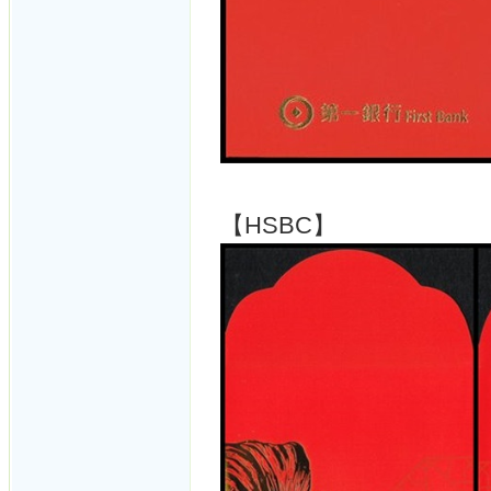
【HSBC】