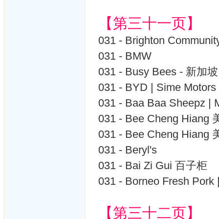
【第三十一页】
031 - Brighton Communi
031 - BMW
031 - Busy Bees - 新加坡
031 - BYD | Sime Moto
031 - Baa Baa Sheepz |
031 - Bee Cheng Hia
031 - Bee Cheng Hia
031 - Beryl's
031 - Bai Zi Gui 百子柜
031 - Borneo Fresh Por
【第三十二页】