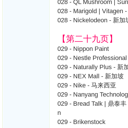
028 - QL Mushroom | Sur
028 - Marigold | Vitage
028 - Nickelodeon - 新
【第二十九页】
029 - Nippon Paint
029 - Nestle Professio
029 - Naturally Plus - 
029 - NEX Mall - 新加坡
029 - Nike - 马来西亚
029 - Nanyang Technolo
029 - Bread Talk | 鼎泰丰 
n
029 - Brikenstock