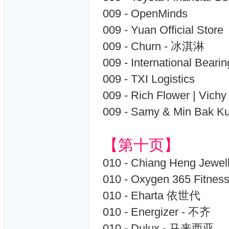
009 - OpenMinds
009 - Yuan Official Store
009 - Churn - 冰淇淋
009 - International Bearin
009 - TXI Logistics
009 - Rich Flower | Vic
009 - Samy & Min Bak
【第十页】
010 - Chiang Heng Jew
010 - Oxygen 365 Fitnes
010 - Eharta 依世代
010 - Energizer - 不齐
010 - Dulux - 马来西亚