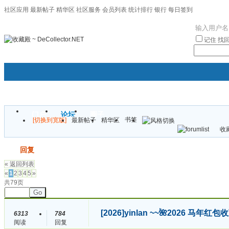
社区应用
最新帖子
精华区
社区服务
会员列表
统计排行
银行
每日签到
|帮助
记住
找
门户
论坛
圈子
书签
[切换到宽版]
最新帖子
精华区
袦褘效
收藏
校
发帖
回复
« 返回列表
«
1
2
3
4
5
»
共79页
Go
[2026]
yinlan ~~🌺2026 马
6313
784
阅读
回复