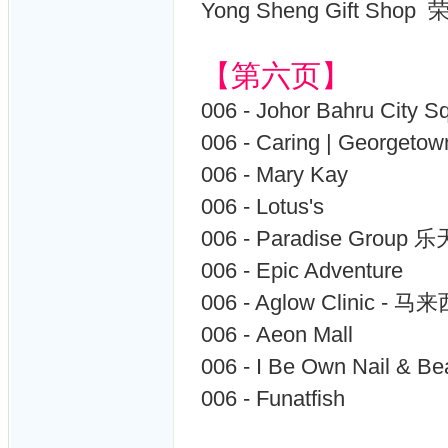
Yong Sheng Gift Sho
【第六页】
006 - Johor Bahru City S
006 - Caring | Georgeto
006 - Mary Kay
006 - Lotus's
006 - Paradise Gro
006 - Epic Adventure
006 - Aglow Clinic - 
006 - Aeon Mall
006 - I Be Own Nail & Be
006 - Funatfish