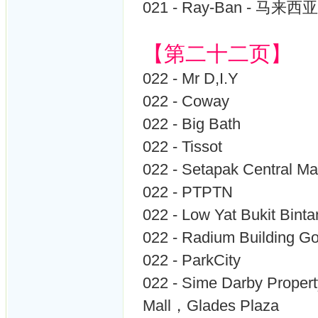
021 - Ray-Ban - 马来西亚
【第二十二页】
022 - Mr D,I.Y
022 - Coway
022 - Big Bath
022 - Tissot
022 - Setapak Central Ma
022 - PTPTN
022 - Low Yat Bukit Bint
022 - Radium Building G
022 - ParkCity
022 - Sime Darby Prope
Mall，Glades Plaza