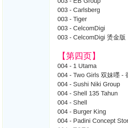
003 - EB Group
003 - Carlsberg
003 - Tiger
003 - CelcomDigi
003 - CelcomDigi 烫金版
【第四页】
004 - 1 Utama
004 - Two Girls 双妹嚜 -
004 - Sushi Niki Group
004 - Shell 135 Tahun
004 - Shell
004 - Burger King
004 - Padini Concept Sto