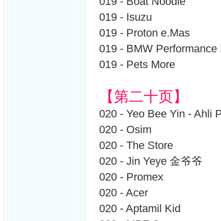
019 - Boat Noodle
019 - Isuzu
019 - Proton e.Mas
019 - BMW Performance
019 - Pets More
【第二十页】
020 - Yeo Bee Yin - Ahli
020 - Osim
020 - The Store
020 - Jin Yeye 金爷爷
020 - Promex
020 - Acer
020 - Aptamil Kid