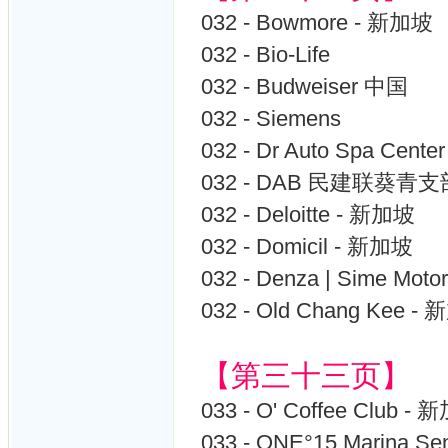
032 - Bowmore - 新加坡
032 - Bio-Life
032 - Budweiser 中国
032 - Siemens
032 - Dr Auto Spa Center
032 - DAB 民建联葵青支
032 - Deloitte - 新加坡
032 - Domicil - 新加坡
032 - Denza | Sime Moto
032 - Old Chang Kee -
【第三十三页】
033 - O' Coffee Club -
033 - ONE°15 Marina S