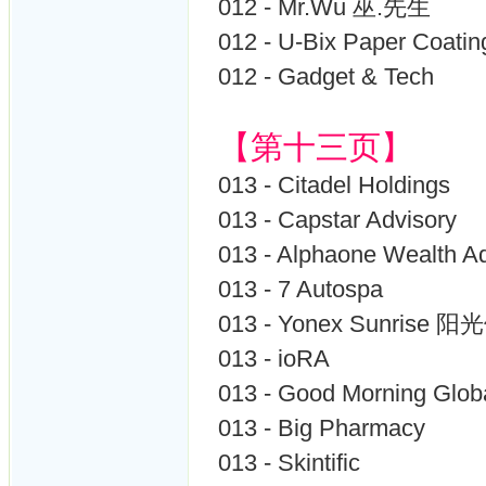
012 - Mr.Wu 巫.先生
012 - U-Bix Paper Coati
012 - Gadget & Tech
【第十三页】
013 - Citadel Holdings
013 - Capstar Advisory
013 - Alphaone Wealth A
013 - 7 Autospa
013 - Yonex Sunris
013 - ioRA
013 - Good Morning Glob
013 - Big Pharmacy
013 - Skintific