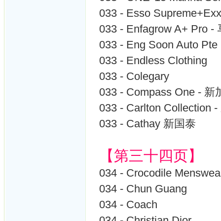
033 - Esso Supreme+Ex
033 - Enfagrow A+ Pro
033 - Eng Soon Aut
033 - Endless Clothing
033 - Colegary
033 - Compass One - 
033 - Carlton Collectio
033 - Cathay 新国泰
【第三十四页】
034 - Crocodile Menswea
034 - Chun Guang
034 - Coach
034 - Christian Dior