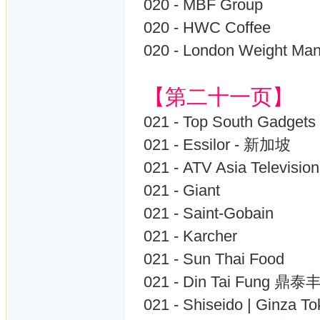
020 - MBF Group
020 - HWC Coffee
020 - London Weight Ma
【第二十一页】
021 - Top South Gadgets
021 - Essilor - 新加坡
021 - ATV Asia Televi
021 - Giant
021 - Saint-Gobain
021 - Karcher
021 - Sun Thai Food
021 - Din Tai Fung 鼎
021 - Shiseido | Ginza T