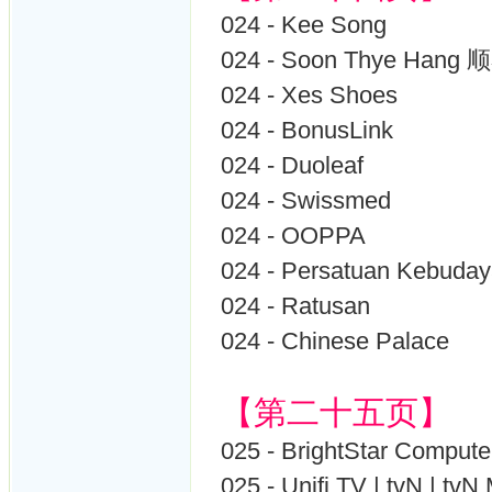
024 - Kee Song
024 - Soon Thye Hang
024 - Xes Shoes
024 - BonusLink
024 - Duoleaf
024 - Swissmed
024 - OOPPA
024 - Persatuan Keb
024 - Ratusan
024 - Chinese Palace
【第二十五页】
025 - BrightStar Compute
025 - Unifi TV | tvN | tvN