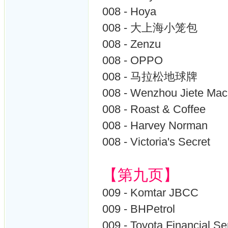
008 - Hoya
008 - 大上海小笼包
008 - Zenzu
008 - OPPO
008 - 马拉松地球牌
008 - Wenzhou Jiete
008 - Roast & Coffee
008 - Harvey Norman
008 - Victoria's Secret
【第九页】
009 - Komtar JBCC
009 - BHPetrol
009 - Toyota Financial Se