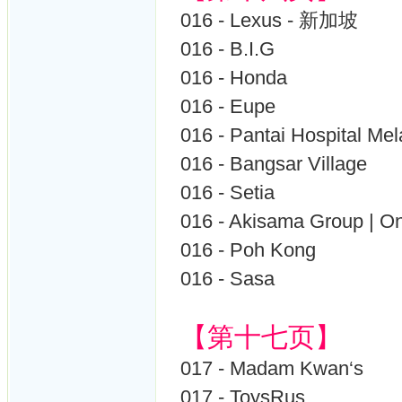
016 - Lexus - 新加坡
016 - B.I.G
016 - Honda
016 - Eupe
016 - Pantai Hospital Me
016 - Bangsar Village
016 - Setia
016 - Akisama Group | O
016 - Poh Kong
016 - Sasa
【第十七页】
017 - Madam Kwan‘s
017 - ToysRus