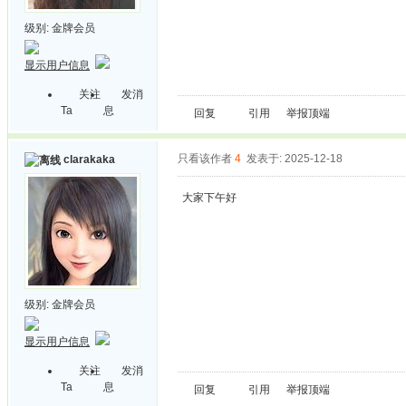
级别:
金牌会员
显示用户信息
关注
发消
Ta
息
回复
引用
举报
顶端
只看该作者
4
发表于: 2025-12-18
clarakaka
大家下午好
级别:
金牌会员
显示用户信息
关注
发消
Ta
息
回复
引用
举报
顶端