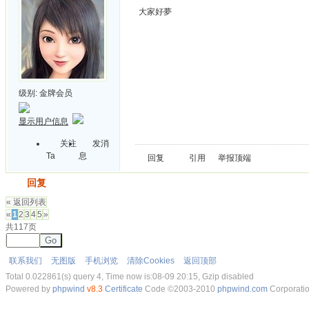
大家好夢
级别:
金牌会员
显示用户信息
关注
发消
Ta
息
回复
引用
举报
顶端
发帖
回复
« 返回列表
«
1
2
3
4
5
»
共117页
Go
联系我们
无图版
手机浏览
清除Cookies
返回顶部
Total 0.022861(s) query 4, Time now is:08-09 20:15, Gzip disabled
Powered by
phpwind
v8.3
Certificate
Code ©2003-2010
phpwind.com
Corporati