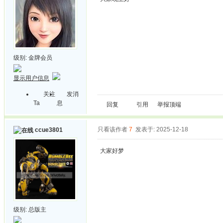
级别:
金牌会员
显示用户信息
关注
发消
Ta
息
回复
引用
举报
顶端
只看该作者
7
发表于: 2025-12-18
ccue3801
大家好梦
级别:
总版主