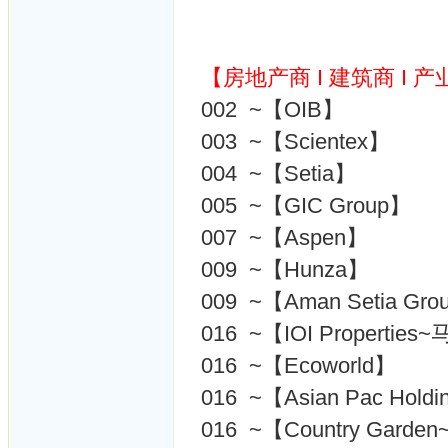
【房地产商 I 建筑商 I 产
002 ~【OIB】
003 ~【Scientex】
004 ~【Setia】
005 ~【GIC Group】
007 ~【Aspen】
009 ~【Hunza】
009 ~【Aman Setia Gro
016 ~【IOI Properti
016 ~【Ecoworld】
016 ~【Asian Pac Holdi
016 ~【Country Gar