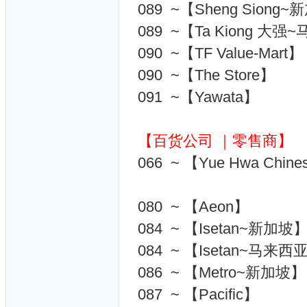
089 ~【Sheng Siong
089 ~【Ta Kiong 大
090 ~【TF Value-Mart】
090 ~【The Store】
091 ~【Yawata】
【百货公司 ｜零售商】
066 ~ 【Yue Hwa Chine
080 ~ 【Aeon】
084 ~ 【Isetan~新加坡
084 ~ 【Isetan~马来西
086 ~ 【Metro~新加坡】
087 ~ 【Pacific】