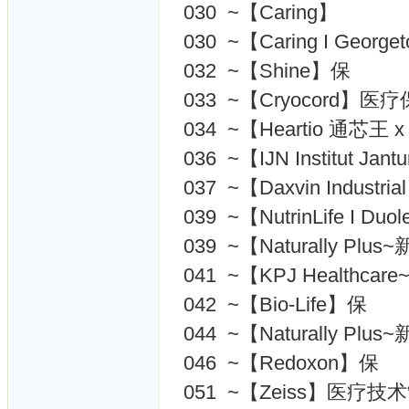
030 ~【Caring】
030 ~【Caring I Geor
032 ~【Shine】保
033 ~【Cryocord】医
034 ~【Heartio 通芯王 x
036 ~【IJN Institut J
037 ~【Daxvin Industri
039 ~【NutrinLife I Duo
039 ~【Naturally Pl
041 ~【KPJ Health
042 ~【Bio-Life】保
044 ~【Naturally Pl
046 ~【Redoxon】保
051 ~【Zeiss】医疗技