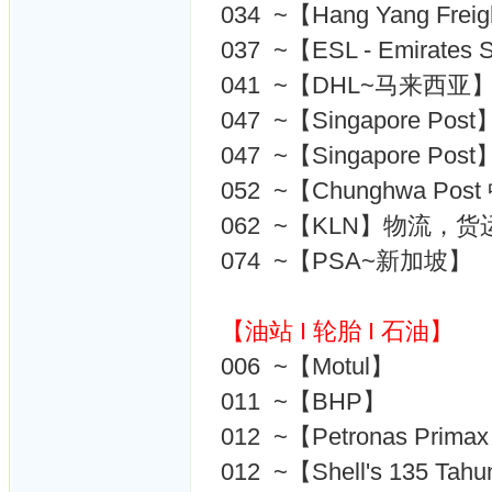
034 ~【Hang Yang Fr
037 ~【ESL - Emirates 
041 ~【DHL~马来西亚
047 ~【Singapore Post
047 ~【Singapore Post
052 ~【Chunghwa P
062 ~【KLN】物流，货
074 ~【PSA~新加坡】
【油站 I 轮胎 I 石油】
006 ~【Motul】
011 ~【BHP】
012 ~【Petronas Primax
012 ~【Shell's 135 Tah