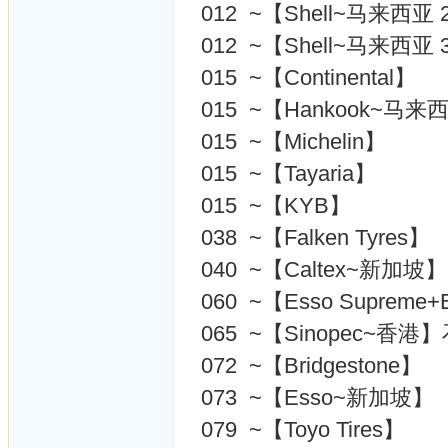
012 ~【Shell~马来西亚 
012 ~【Shell~马来西亚 
015 ~【Continental】
015 ~【Hankook~马来
015 ~【Michelin】
015 ~【Tayaria】
015 ~【KYB】
038 ~【Falken Tyres】
040 ~【Caltex~新加坡】
060 ~【Esso Supreme+
065 ~【Sinopec~香港
072 ~【Bridgestone】
073 ~【Esso~新加坡】
079 ~【Toyo Tires】