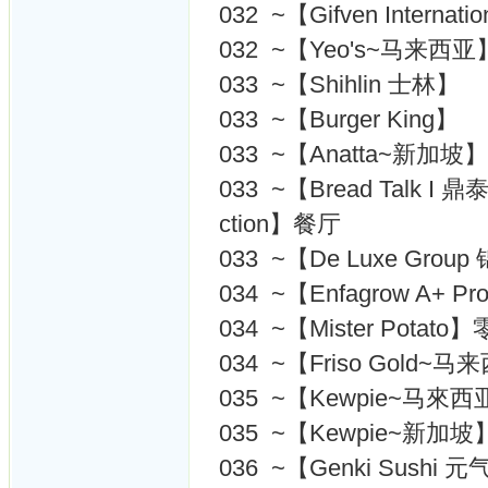
032 ~【Gifven Inter
032 ~【Yeo's~马来西亚
033 ~【Shihlin 士林】
033 ~【Burger King】
033 ~【Anatta~新加坡
033 ~【Bread Talk I 鼎泰丰
ction】餐厅
033 ~【De Luxe Gro
034 ~【Enfagrow A+
034 ~【Mister Potato
034 ~【Friso Gold~
035 ~【Kewpie~马來
035 ~【Kewpie~新加
036 ~【Genki Sush