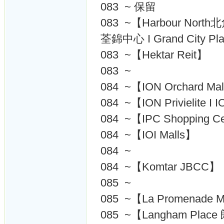
083 ~ 保留
083 ~【Harbour North北角
荃錦中心 I Grand City
083 ~【Hektar Reit】
083 ~
084 ~【ION Orchard 
084 ~【ION Privielite 
084 ~【IPC Shopping C
084 ~【IOI Malls】
084 ~
084 ~【Komtar JBCC】
085 ~
085 ~【La Promenade M
085 ~【Langham Pla