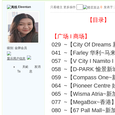
Eleentan
只看楼主
更多操作
0
发表于: 2
【目录】
【广场 I 商场】
029 ~【City Of Dre
级别:
金牌会员
041 ~【Farley 华利~
显示用户信息
057 ~【V City I Namito
关注
发消
058 ~【D-PARK 愉景新城
Ta
息
059 ~【Compass On
064 ~【Pioneer Cen
065 ~【Wisma Atria~
077 ~【MegaBox~香
080 ~【67 Pall Mall~