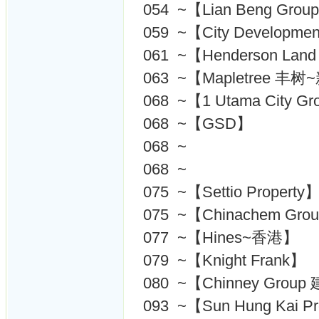
054 ~【Lian Beng Grou
059 ~【City Developme
061 ~【Henderson 
063 ~【Mapletree 丰
068 ~【1 Utama City 
068 ~【GSD】
068 ~
068 ~
075 ~【Settio Property
075 ~【Chinachem G
077 ~【Hines~香港】
079 ~【Knight Frank】
080 ~【Chinney Gro
093 ~【Sun Hung Kai P