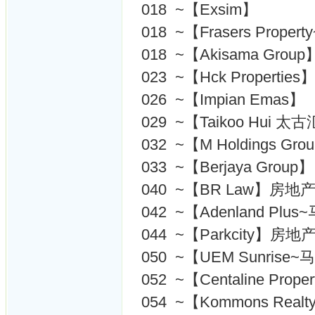
018 ~【Exsim】
018 ~【Frasers Prope
018 ~【Akisama Group
023 ~【Hck Properties
026 ~【Impian Emas】
029 ~【Taikoo Hui 太古
032 ~【M Holdings G
033 ~【Berjaya Group】
040 ~【BR Law】房
042 ~【Adenland Pl
044 ~【Parkcity】房地
050 ~【UEM Sunris
052 ~【Centaline Pr
054 ~【Kommons Realt