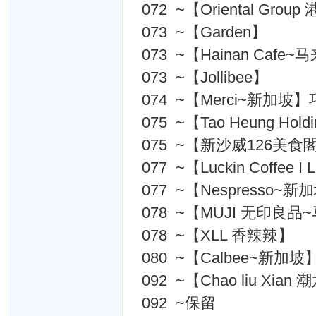
072 ~【Oriental Gr
073 ~【Garden】
073 ~【Hainan Cafe
073 ~【Jollibee】
074 ~【Merci~新加坡
075 ~【Tao Heung Hol
075 ~【新沙威126美食
077 ~【Luckin Coffee
077 ~【Nespresso~新
078 ~【MUJI 无印良
078 ~【XLL 香辣辣】
080 ~【Calbee~新加坡
092 ~【Chao liu Xian
092 ~保留