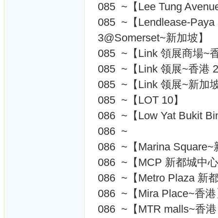
085 ~【Lee Tung Av
085 ~【Lendlease-Paya L
3@Somerset~新加坡】
085 ~【Link 領展商場~
085 ~【Link 领展~香港 
085 ~【Link 领展~新加
085 ~【LOT 10】
086 ~【Low Yat Bukit B
086 ~
086 ~【Marina Squar
086 ~【MCP 新都城中
086 ~【Metro Plaz
086 ~【Mira Place~香
086 ~【MTR malls~香