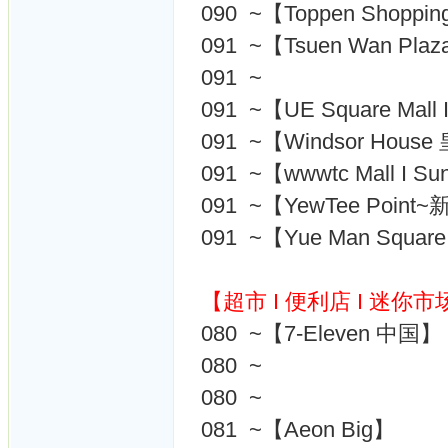
090 ~【Toppen Shoppin
091 ~【Tsuen Wan P
091 ~
091 ~【UE Square Mall I 
091 ~【Windsor Hou
091 ~【wwwtc Mall I 
091 ~【YewTee Poin
091 ~【Yue Man Squ
【超市 I 便利店 I 迷你市
080 ~【7-Eleven 中国】
080 ~
080 ~
081 ~【Aeon Big】