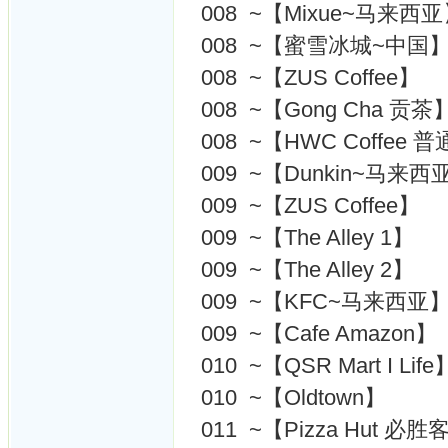
008 ~【Mixue~马来西
008 ~【蜜雪冰城~中国
008 ~【ZUS Coffee】
008 ~【Gong Cha 贡茶
008 ~【HWC Coffee
009 ~【Dunkin~马来西
009 ~【ZUS Coffee】
009 ~【The Alley 1】
009 ~【The Alley 2】
009 ~【KFC~马来西亚
009 ~【Cafe Amazon】
010 ~【QSR Mart I Lif
010 ~【Oldtown】
011 ~【Pizza Hut 必