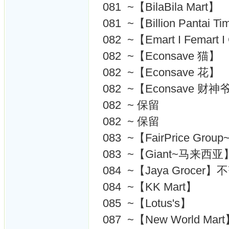
081 ~【BilaBila Mart】
081 ~【Billion Pantai
082 ~【Emart I Femart 
082 ~【Econsave 猫】
082 ~【Econsave 花】
082 ~【Econsave 财神
082 ~ 保留
082 ~ 保留
083 ~【FairPrice Gro
083 ~【Giant~马来西
084 ~【Jaya Grocer】
084 ~【KK Mart】
085 ~【Lotus's】
087 ~【New World Mar