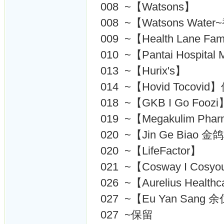
008 ~【Watsons】
008 ~【Watsons Wate
009 ~【Health Lane Fam
010 ~【Pantai Hospital
013 ~【Hurix's】
014 ~【Hovid Tocovid
018 ~【GKB I Go Fooz
019 ~【Megakulim Pha
020 ~【Jin Ge Biao 
020 ~【LifeFactor】
021 ~【Cosway I Cos
026 ~【Aurelius Heal
027 ~【Eu Yan San
027 ~保留