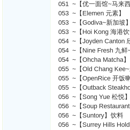
051 ~【优一面馆~马来
053 ~【Elemen 元素】
053 ~【Godiva~新加坡
053 ~【Hoi Kong 
054 ~【Joyden Canto
054 ~【Nine Fresh 
054 ~【Ohcha Matcha】
055 ~【Old Chang K
055 ~【OpenRice 开
055 ~【Outback Stea
056 ~【Song Yue 松悦
056 ~【Soup Restau
056 ~【Suntory】饮料
056 ~【Surrey Hills Hol