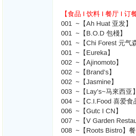
【食品 I 饮料 I 餐厅 I 订
001 ~【Ah Huat 亚发】
001 ~【B.O.D 包棧】
001 ~【Chi Forest 元
001 ~【Eureka】
002 ~【Ajinomoto】
002 ~【Brand’s】
002 ~【Jasmine】
003 ~【Lay’s~马來西亚
004 ~【C.I.Food 喜爱
006 ~【Gutc I CN】
007 ~【V Garden Resta
008 ~【Roots Bistro】