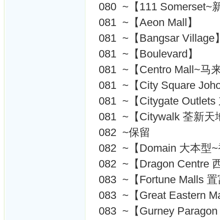
080 ~【111 Somerse
081 ~【Aeon Mall】
081 ~【Bangsar Village
081 ~【Boulevard】
081 ~【Centro Mall
081 ~【City Square Joh
081 ~【Citygate Out
081 ~【Citywalk 荃
082 ~保留
082 ~【Domain 大本
082 ~【Dragon Cent
083 ~【Fortune Mall
083 ~【Great Eastern
083 ~【Gurney Paragon