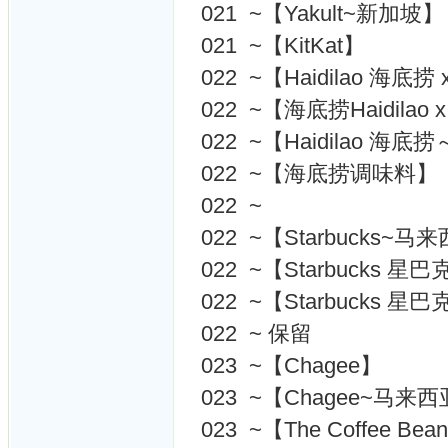
021 ~【Yakult~新加坡】
021 ~【KitKat】
022 ~【Haidilao 海底捞 
022 ~【海底捞Haidilao x
022 ~【Haidilao 
022 ~【海底捞调味料】
022 ~
022 ~【Starbucks~马
022 ~【Starbucks 
022 ~【Starbucks 星
022 ~ 保留
023 ~【Chagee】
023 ~【Chagee~马来
023 ~【The Coffee Be