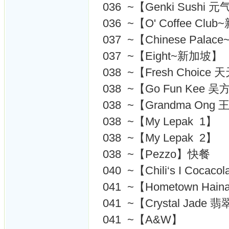
036 ~【Genki Sushi
036 ~【O' Coffee Cl
037 ~【Chinese Pal
037 ~【Eight~新加坡】
038 ~【Fresh Choi
038 ~【Go Fun Kee 
038 ~【Grandma On
038 ~【My Lepak 1】
038 ~【My Lepak 2】
038 ~【Pezzo】快餐
040 ~【Chili‘s I Coc
041 ~【Hometown Hai
041 ~【Crystal Jade
041 ~【A&W】