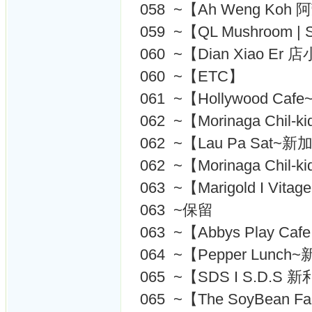
058 ~【Ah Weng Koh
059 ~【QL Mushroom | 
060 ~【Dian Xiao E
060 ~【ETC】
061 ~【Hollywood Ca
062 ~【Morinaga Chil-
062 ~【Lau Pa Sat
062 ~【Morinaga Chil
063 ~【Marigold I Vi
063 ~保留
063 ~【Abbys Play Caf
064 ~【Pepper Lunc
065 ~【SDS I S.D.
065 ~【The SoyBean 