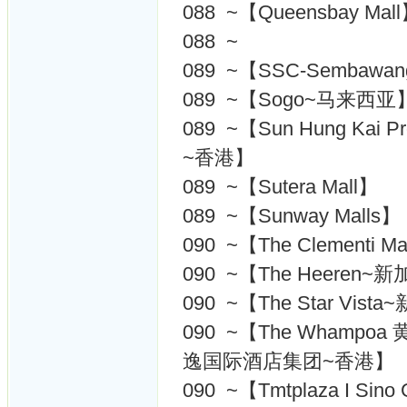
088 ~【Queensbay Mal
088 ~
089 ~【SSC-Sembawang
089 ~【Sogo~马来西亚
089 ~【Sun Hung Kai P
~香港】
089 ~【Sutera Mall】
089 ~【Sunway Malls】
090 ~【The Clementi 
090 ~【The Heeren~
090 ~【The Star Vist
090 ~【The Whampoa 黄
逸国际酒店集团~香港】
090 ~【Tmtplaza I 