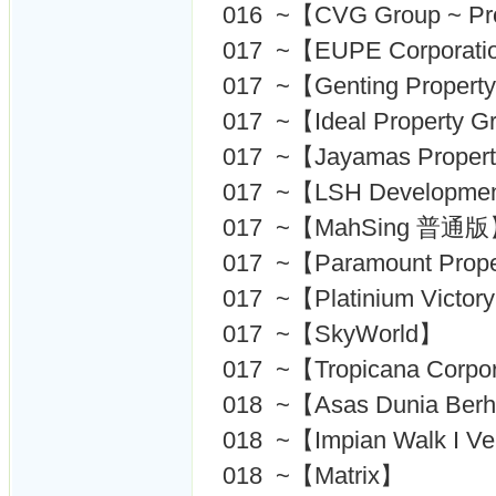
016 ~【CVG Group ~ Pr
017 ~【EUPE Corporati
017 ~【Genting Propert
017 ~【Ideal Property G
017 ~【Jayamas Proper
017 ~【LSH Developme
017 ~【MahSing 普通
017 ~【Paramount Prop
017 ~【Platinium Victory
017 ~【SkyWorld】
017 ~【Tropicana Corpo
018 ~【Asas Dunia Ber
018 ~【Impian Walk I Ve
018 ~【Matrix】