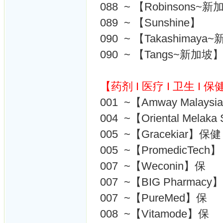
088 ~ 【Robinsons~
089 ~ 【Sunshine】
090 ~ 【Takashimay
090 ~ 【Tangs~新加坡
【药剂 I 医疗 I 卫生 I 保
001 ~【Amway Malay
004 ~【Oriental Melaka S
005 ~【Gracekiar】保健
005 ~【PromedicTech】
007 ~【Weconin】保
007 ~【BIG Pharmacy】
007 ~【PureMed】保
008 ~【Vitamode】保