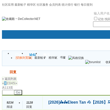
社区应用
最新帖子
精华区
社区服务
会员列表
统计排行
银行
每日签到
|帮助
记住
找
门户
论坛
圈子
书签
[切换到宽版]
最新帖子
精华区
袦褘效
收藏
校
发帖
回复
« 返回列表
«
1
2
3
4
5
»
共113页
Go
[2026]
🛵🛵Eleen Tan 🐴【
9234
1128
阅读
回复