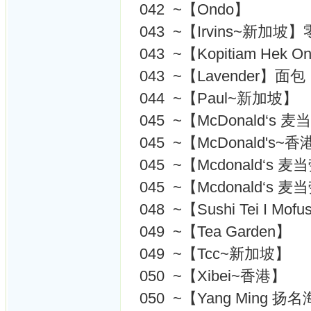
042 ~【Ondo】
043 ~【Irvins~新加坡
043 ~【Kopitiam Hek O
043 ~【Lavender】面包
044 ~【Paul~新加坡】
045 ~【McDonald‘s
045 ~【McDonald's~
045 ~【Mcdonald‘s 
045 ~【Mcdonald‘s 
048 ~【Sushi Tei I Mof
049 ~【Tea Garden】
049 ~【Tcc~新加坡】
050 ~【Xibei~香港】
050 ~【Yang Ming 