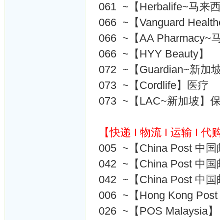
061 ~【Herbalife~马
066 ~【Vanguard Hea
066 ~【AA Pharmac
066 ~【HYY Beauty】
072 ~【Guardian~新
073 ~【Cordlife】医疗
073 ~【LAC~新加坡】
【快递 I 物流 I 运输 I 代
005 ~【China Post 中
042 ~【China Post 中
042 ~【China Pos
006 ~【Hong Kong P
026 ~【POS Malaysia】