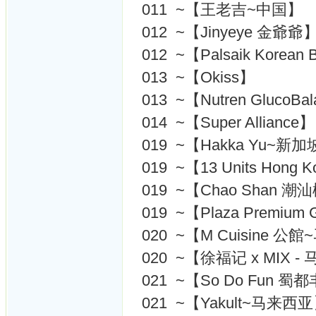
011 ~【王老吉~中国】
012 ~【Jinyeye 金爺爺
012 ~【Palsaik Korean
013 ~【Okiss】
013 ~【Nutren GlucoB
014 ~【Super Alliance】
019 ~【Hakka Yu~新
019 ~【13 Units Ho
019 ~【Chao Shan
019 ~【Plaza Premium 
020 ~【M Cuisine 
020 ~【徐福记 x MIX 
021 ~【So Do Fun 蜀
021 ~【Yakult~马来西