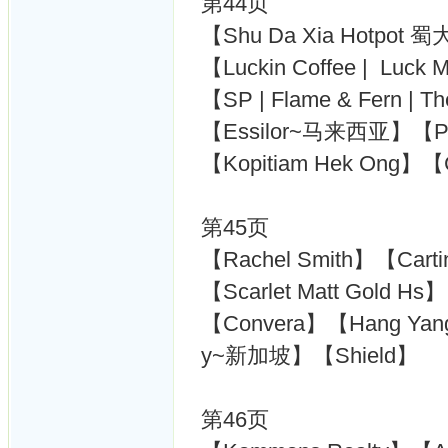
第44页
【Shu Da Xia Hotpot
【Luckin Coffee | Lu
【SP | Flame & Fern |
【Essilor~马来西亚】【Padi
【Kopitiam Hek Ong】【
第45页
【Rachel Smith】【Carti
【Scarlet Matt Gold Hs
【Convera】【Hang Yang 
y~新加坡】【Shield】
第46页