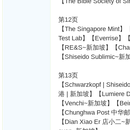
【The Bible Society of S
第12页
【The Singapore Min
Test Lab】【Everrise】【
【RE&S~新加坡】【Chane
【Shiseido Sublimic~
第13页
【Schwarzkopf | Shisei
港 | 新加坡】【Lumiere Dia
【Venchi~新加坡】【Bei
【Chunghwa Post 中
【Dian Xiao Er 店小二~新加