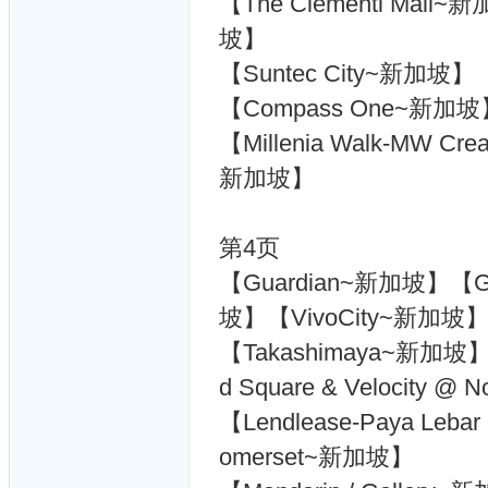
【The Clementi Mall~
坡】
【Suntec City~新加坡】
【Compass One~新加坡
【Millenia Walk-MW Cre
新加坡】
第4页
【Guardian~新加坡】【Gu
坡】【VivoCity~新加坡
【Takashimaya~新加坡】【W
d Square & Velocity 
【Lendlease-Paya Lebar 
omerset~新加坡】