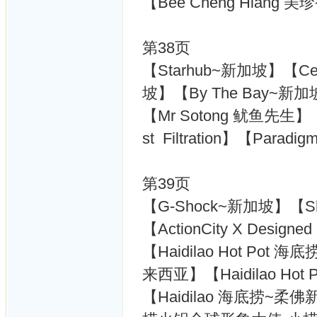
【Bee Cheng Hiang
第38页
【Starhub~新加坡】【Ce
坡】【By The Bay~新
【Mr Sotong 鱿鱼先生】【Co
st Filtration】【Paradig
第39页
【G-Shock~新加坡】【Sh
【ActionCity X Desig
【Haidilao Hot Pot
来西亚】【Haidilao Ho
【Haidilao 海底捞~柔佛新