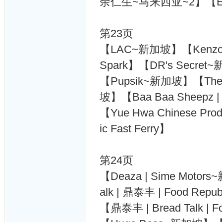
余仁生~马来西亚~2】【Eu
第23页
【LAC~新加坡】【Kenzo~新加坡
Spark】【DR's Secre
【Pupsik~新加坡】【The Sh
坡】【Baa Baa Sheepz |
【Yue Hwa Chinese Pro
ic Fast Ferry】
第24页
【Deaza | Sime Moto
alk | 鼎泰丰 | Food Republ
【鼎泰丰 | Bread Talk | Fo