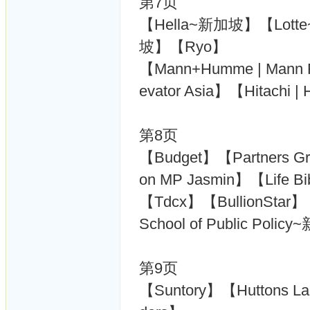
第7页
【Hella~新加坡】【Lott
坡】【Ryo】
【Mann+Humme | Mann Fi
evator Asia】【Hitachi
第8页
【Budget】【Partners Gr
on MP Jasmin】【Life Bi
【Tdcx】【BullionStar】【
School of Public Poli
第9页
【Suntory】【Huttons La