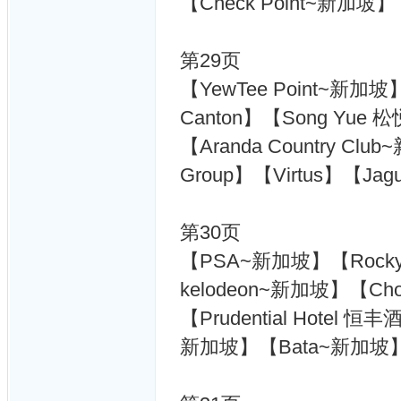
【Check Point~新加坡】
第29页
【YewTee Point~新加坡】
Canton】【Song Yue 
【Aranda Country Club~
Group】【Virtus】【Ja
第30页
【PSA~新加坡】【Rocky 
kelodeon~新加坡】【Ch
【Prudential Hotel 
新加坡】【Bata~新加坡