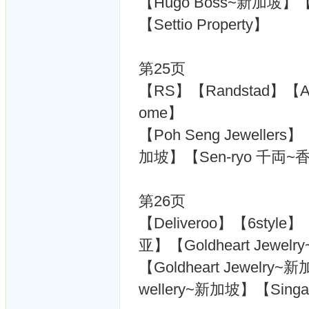
【Hugo Boss~新加坡
【Settio Property】
第25页
【RS】【Randstad】【Alli
ome】
【Poh Seng Jeweller
加坡】【Sen-ryo 千両~
第26页
【Deliveroo】【6styl
亚】【Goldheart Jewel
【Goldheart Jewelry
wellery~新加坡】【Singap