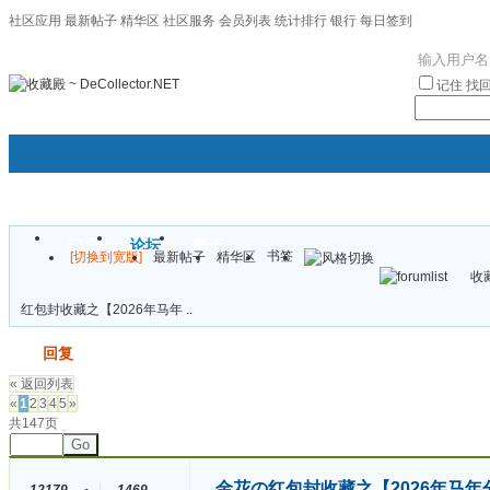
社区应用
最新帖子
精华区
社区服务
会员列表
统计排行
银行
每日签到
|帮助
记住
找
门户
论坛
圈子
书签
[切换到宽版]
最新帖子
精华区
袦褘效
收藏
校
红包封收藏之【2026年马年 ..
发帖
回复
« 返回列表
«
1
2
3
4
5
»
共147页
Go
金花の红包封收藏之【2026年马年