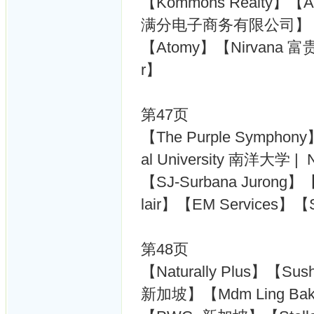
【Kommons Realty】【
满分电子商务有限公司】【Wa
【Atomy】【Nirvana 富贵~
r】
第47页
【The Purple Symphony
al University 南洋大学 | 
【SJ-Surbana Jurong】【
lair】【EM Services】【S
第48页
【Naturally Plus】【Su
新加坡】【Mdm Ling Bak