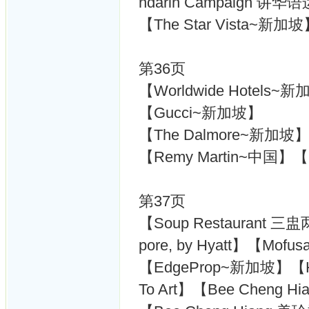
ndarin Campaign 
【The Star Vista~新
第36页
【Worldwide Hotels
【Gucci~新加坡】
【The Dalmore~新加坡
【Remy Martin~中国】
第37页
【Soup Restaurant 三
pore, by Hyatt】【Mofu
【EdgeProp~新加坡】【Hi
To Art】【Bee Cheng