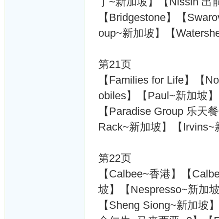
丁~新加坡】【Nissin 
【Bridgestone】【Swa
oup~新加坡】【Watershe
第21页
【Families for Life】【
obiles】【Paul~新加坡】
【Paradise Group 
Rack~新加坡】【Irvins~
第22页
【Calbee~香港】【Cal
坡】【Nespresso~新加坡
【Sheng Siong~新加坡】