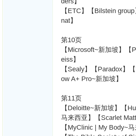
ders】
【ETC】【Bilstein gr
nat】
第10页
【Microsoft~新加坡】【
eiss】
【Sealy】【Paradox】【
ow A+ Pro~新加坡】
第11页
【Deloitte~新加坡】【Hum
马来西亚】【Scarlet Matt
【MyClinic | My Bod