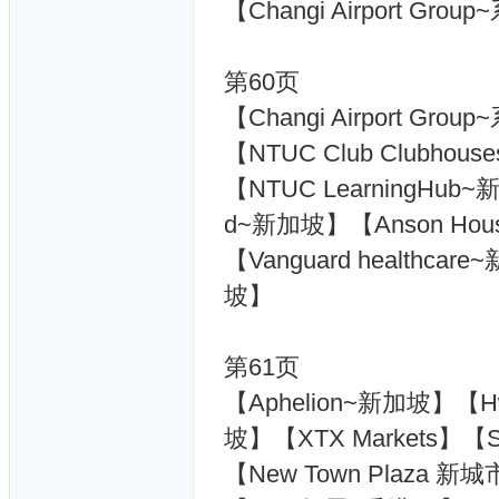
【Changi Airport Grou
第60页
【Changi Airport Grou
【NTUC Club Clubhou
【NTUC LearningHub~新加
d~新加坡】【Anson Ho
【Vanguard healthcar
坡】
第61页
【Aphelion~新加坡】【Hwa
坡】【XTX Markets】【
【New Town Plaza 新