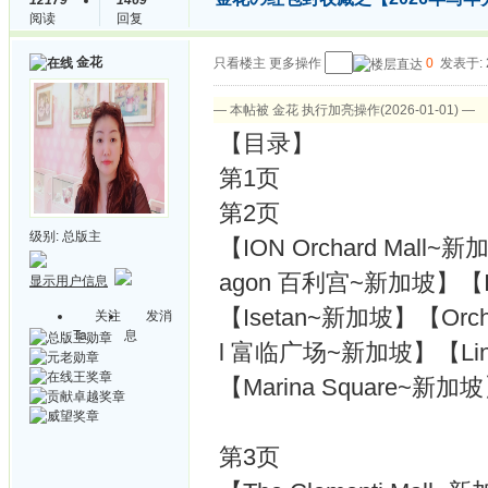
12179
1469
阅读
回复
金花
只看楼主
更多操作
0
发表于: 2
— 本帖被 金花 执行加亮操作(2026-01-01) —
【目录】
第1页
第2页
级别:
总版主
【ION Orchard Mall~新加
agon 百利宫~新加坡】【I
显示用户信息
【Isetan~新加坡】【Orcha
关注
发消
Ta
息
l 富临广场~新加坡】【Li
【Marina Square~新加坡】【
第3页