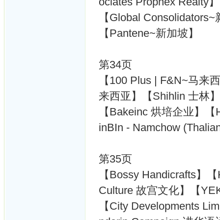
ociates Propnex Realty】
【Global Consolidato
【Pantene~新加坡】
第34页
【100 Plus | F&N~马
来西亚】【Shihlin 士林】
【Bakeinc 烘培企业】【Ha
inBIn - Namchow (Tha
第35页
【Bossy Handicrafts】
Culture 故宫文化】【YEK
【City Developments 