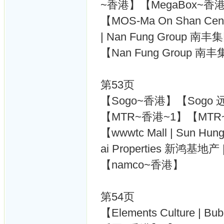
~香港】【MegaBox~香
【MOS-Ma On Shan Ce
| Nan Fung Group 
【Nan Fung Group 
第53页
【Sogo~香港】【Sogo
【MTR~香港~1】【MTR~
【wwwtc Mall | Sun H
ai Properties 新鸿基地产
【namco~香港】
第54页
【Elements Culture | 