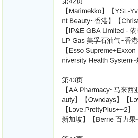
第42页
【Marimekko】【YSL-Yves
nt Beauty~香港】【Chri
【IP&E GBA Limited 
LP-Gas 美孚石油气~香
【Esso Supreme+Exxo
niversity Health Sys
第43页
【AA Pharmacy~马来西亚
auty】【Owndays】【Love
【Love.PrettyPlus+~
新加坡】【Berrie 百力