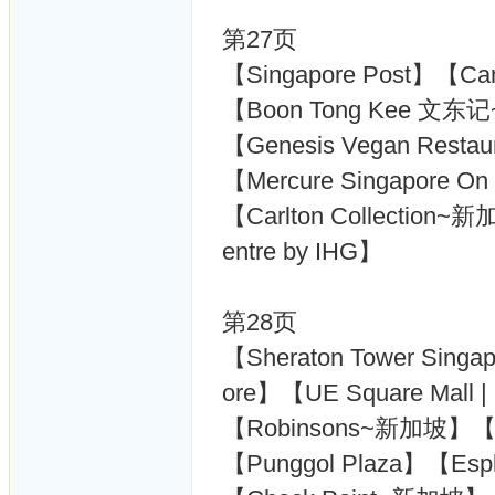
第27页
【Singapore Post】【C
【Boon Tong Kee 文
【Genesis Vegan Resta
【Mercure Singapore On 
【Carlton Collection~新
entre by IHG】
第28页
【Sheraton Tower Singa
ore】【UE Square Mall | R
【Robinsons~新加坡】【
【Punggol Plaza】【Es