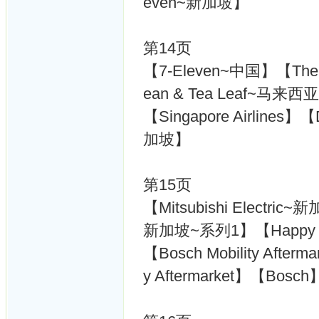
even~新加坡】
第14页
【7-Eleven~中国】【The C
ean & Tea Leaf~马来
【Singapore Airlines
加坡】
第15页
【Mitsubishi Electric
新加坡~系列1】【Happy 
【Bosch Mobility Aft
y Aftermarket】【Bos