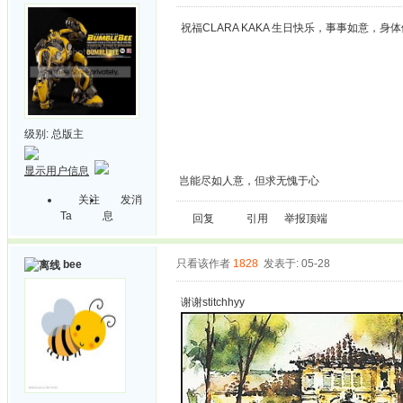
祝福CLARA KAKA 生日快乐，事事如意，
级别:
总版主
显示用户信息
岂能尽如人意，但求无愧于心
关注
发消
Ta
息
回复
引用
举报
顶端
只看该作者
1828
发表于: 05-28
bee
谢谢stitchhyy