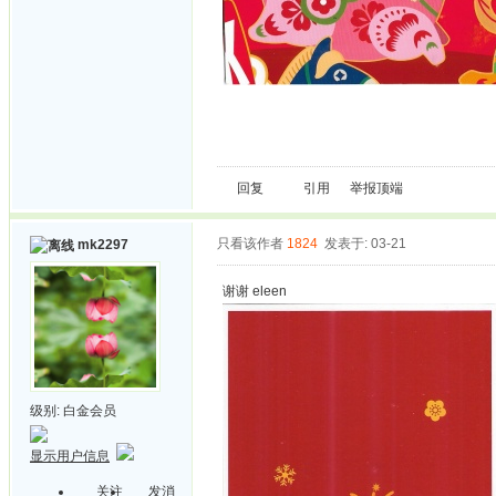
回复
引用
举报
顶端
只看该作者
1824
发表于: 03-21
mk2297
谢谢 eleen
级别:
白金会员
显示用户信息
关注
发消