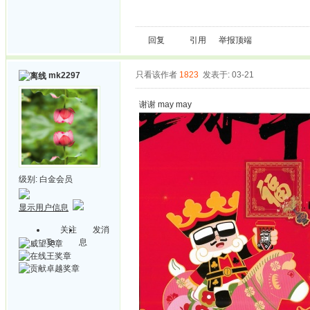
回复
引用
举报
顶端
只看该作者
1823
发表于: 03-21
mk2297
谢谢 may may
级别:
白金会员
显示用户信息
关注
发消
Ta
息