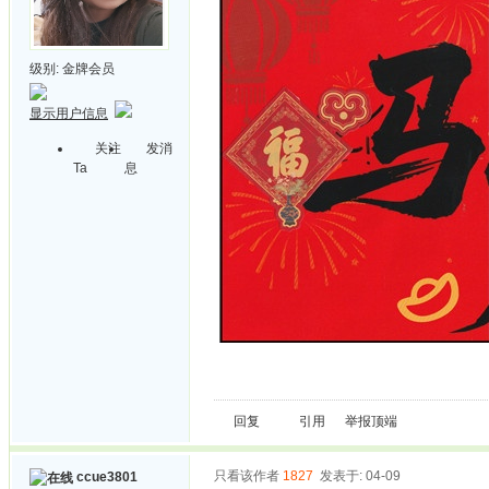
级别:
金牌会员
显示用户信息
关注
发消
Ta
息
回复
引用
举报
顶端
只看该作者
1827
发表于: 04-09
ccue3801