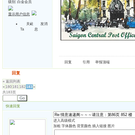
级别:
白金会员
显示用户信息
关注
发消
Ta
息
回复
引用
举报
顶端
发帖
回复
« 返回列表
«
180
181
182
183
»
共183页
Go
快速回复
进入高级模式
加粗
字体颜色
背景颜色
插入链接
图片