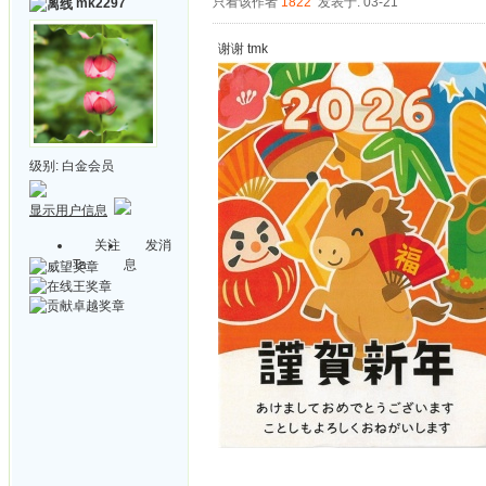
只看该作者
1822
发表于: 03-21
mk2297
谢谢 tmk
级别:
白金会员
显示用户信息
关注
发消
Ta
息