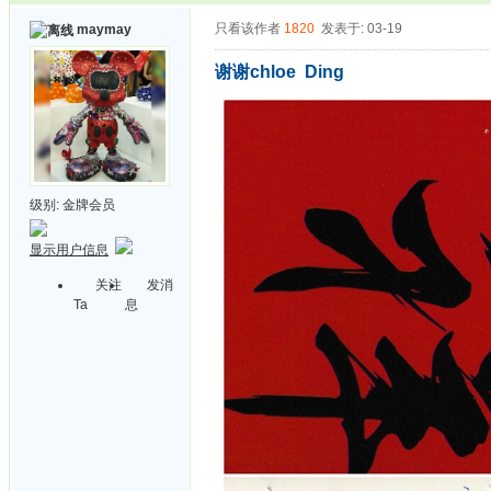
只看该作者
1820
发表于: 03-19
maymay
谢谢chloe Ding
级别:
金牌会员
显示用户信息
关注
发消
Ta
息