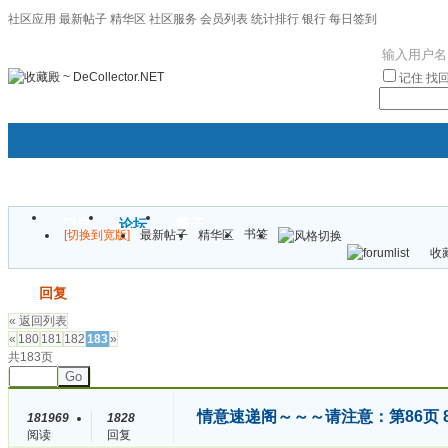
社区应用
最新帖子
精华区
社区服务
会员列表
统计排行
银行
每日签到
|帮助
记住
找
门户
论坛
圈子
书签
[切换到宽版]
最新帖子
精华区
袦褘效
收藏
校
发帖
回复
« 返回列表
«
180
181
182
183
»
共183页
Go
情意速递阁～～～请注意：第86页 8
181969
1828
阅读
回复