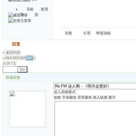
关注
发消
Ta
息
回复
引用
举报
顶端
发帖
回复
« 返回列表
«
364
365
366
367
»
共367页
Go
快速回复
进入高级模式
加粗
字体颜色
背景颜色
插入链接
图片