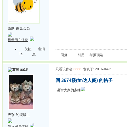
级别:
白金会员
显示用户信息
关注
发消
Ta
息
回复
引用
举报
顶端
只看该作者
3666
发表于: 2016-04-21
qq18
回 3674楼(fm达人阁) 的帖子
谢谢大家的点播
级别:
论坛版主
显示用户信息