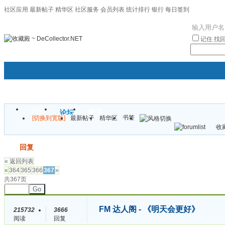
社区应用
最新帖子
精华区
社区服务
会员列表
统计排行
银行
每日签到
|帮助
记住
找
门户
论坛
圈子
书签
[切换到宽版]
最新帖子
精华区
袦褘效
收藏
校
发帖
回复
« 返回列表
«
364
365
366
367
»
共367页
Go
FM 达人阁 - 《明天会更好》
215732
3666
阅读
回复