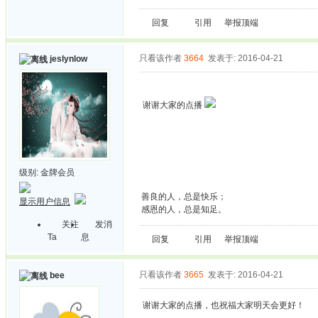
回复
引用
举报
顶端
只看该作者
3664
发表于: 2016-04-21
jeslynlow
谢谢大家的点播
级别:
金牌会员
善良的人，总是快乐；
显示用户信息
感恩的人，总是知足。
关注
发消
Ta
息
回复
引用
举报
顶端
只看该作者
3665
发表于: 2016-04-21
bee
谢谢大家的点播，也祝福大家明天会更好！