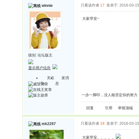
只看该作者
17
发表于: 2016-03-1
winnie
大家早安~
级别:
论坛版主
显示用户信息
关注
发消
Ta
息
一步一脚印，没人能否定你的努力
回复
引用
举报
顶端
只看该作者
18
发表于: 2016-03-1
mk2297
大家早安。。。。。