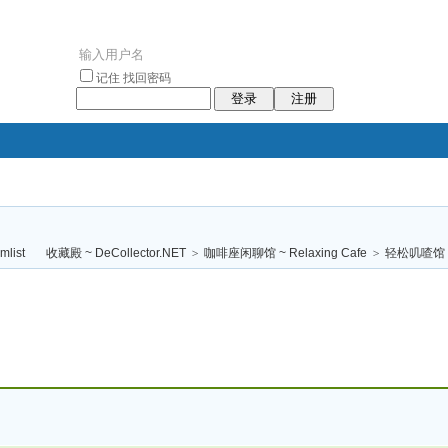
记住
找回密码
登录
注册
袥小袥
袦褘效
褔
袠袠袥眩褦
收藏殿 ~ DeCollector.NET
>
咖啡座闲聊馆 ~ Relaxing Cafe
>
轻松叽喳馆 (
校