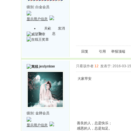
级别:
白金会员
显示用户信息
关注
发消
Ta
息
回复
引用
举报
顶端
只看该作者
12
发表于: 2016-03-1
jeslynlow
大家早安
级别:
金牌会员
善良的人，总是快乐；
显示用户信息
感恩的人，总是知足。