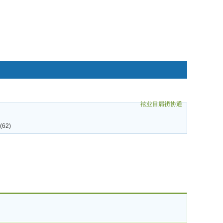
袨业目屑袇协通
碌袗
62)