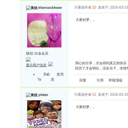
只看该作者
10
发表于: 2016-03-1
khorsockhoon
大家好梦。。
级别:
白金会员
用心的分享，才会得到真正的快乐
显示用户信息
经历了才会明白，活在当下，珍惜
关注
发消
Ta
息
回复
引用
举报
顶端
只看该作者
11
发表于: 2016-03-1
yinlan
大家好梦。。