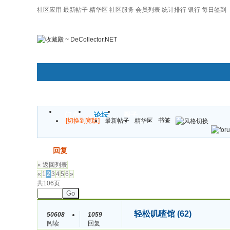
社区应用
最新帖子
精华区
社区服务
会员列表
统计排行
银行
每日签到
|帮助
门户
论坛
圈子
书签
[切换到宽版]
最新帖子
精华区
发帖
回复
« 返回列表
«
1
2
3
4
5
6
»
共106页
Go
轻松叽喳馆 (62)
50608
1059
阅读
回复