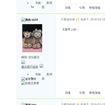
关注
发消
Ta
息
回复
引用
举报
顶端
只看该作者
13
发表于: 2016-03-1
qq18
大家早上好～
级别:
论坛版主
显示用户信息
关注
发消
Ta
息
回复
引用
举报
顶端
只看该作者
14
发表于: 2016-03-1
bee