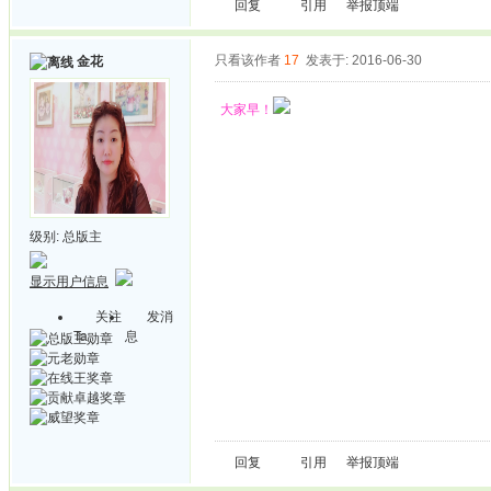
回复
引用
举报
顶端
只看该作者
17
发表于: 2016-06-30
金花
大家早！
级别:
总版主
显示用户信息
关注
发消
Ta
息
回复
引用
举报
顶端