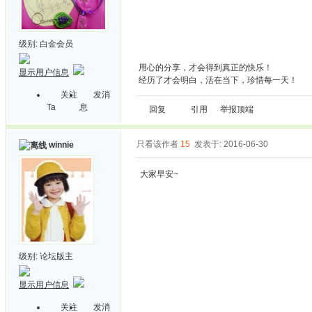
级别:
白金会员
用心的分享，才会得到真正的快乐！
显示用户信息
经历了才会明白，活在当下，珍惜每一天！
关注
发消
Ta
息
回复
引用
举报
顶端
只看该作者
15
发表于: 2016-06-30
winnie
大家早安~
级别:
论坛版主
显示用户信息
关注
发消