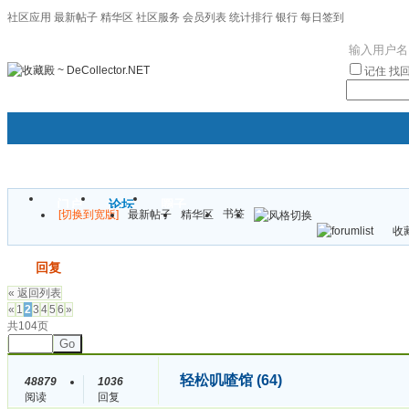
社区应用
最新帖子
精华区
社区服务
会员列表
统计排行
银行
每日签到
|帮助
记住
找
门户
论坛
圈子
书签
[切换到宽版]
最新帖子
精华区
袦褘效
收藏
校
发帖
回复
« 返回列表
«
1
2
3
4
5
6
»
共104页
Go
轻松叽喳馆 (64)
48879
1036
阅读
回复