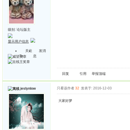
级别:
论坛版主
显示用户信息
关注
发消
Ta
息
回复
引用
举报
顶端
只看该作者
32
发表于: 2016-12-03
jeslynlow
大家好梦