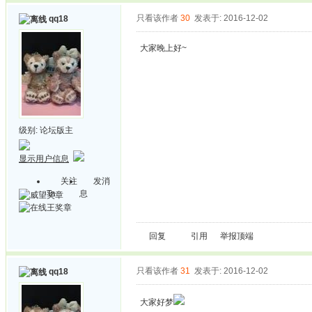
只看该作者
30
发表于: 2016-12-02
qq18
大家晚上好~
级别:
论坛版主
显示用户信息
关注
发消
Ta
息
回复
引用
举报
顶端
只看该作者
31
发表于: 2016-12-02
qq18
大家好梦