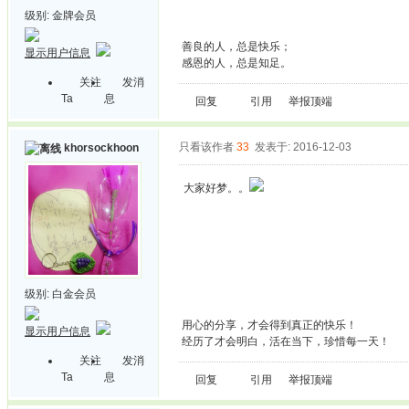
级别:
金牌会员
善良的人，总是快乐；
显示用户信息
感恩的人，总是知足。
关注
发消
Ta
息
回复
引用
举报
顶端
只看该作者
33
发表于: 2016-12-03
khorsockhoon
大家好梦。。
级别:
白金会员
用心的分享，才会得到真正的快乐！
显示用户信息
经历了才会明白，活在当下，珍惜每一天！
关注
发消
Ta
息
回复
引用
举报
顶端