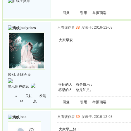
回复
引用
举报
顶端
只看该作者
38
发表于: 2016-12-03
jeslynlow
大家早安
级别:
金牌会员
善良的人，总是快乐；
显示用户信息
感恩的人，总是知足。
关注
发消
Ta
息
回复
引用
举报
顶端
只看该作者
39
发表于: 2016-12-03
bee
大家早上好！