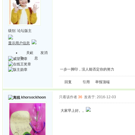
级别:
论坛版主
显示用户信息
关注
发消
Ta
息
一步一脚印，没人能否定你的努力
回复
引用
举报
顶端
只看该作者
36
发表于: 2016-12-03
khorsockhoon
大家早上好。。