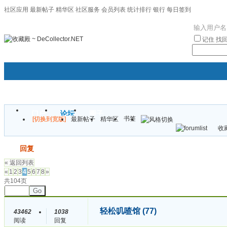
社区应用
最新帖子
精华区
社区服务
会员列表
统计排行
银行
每日签到
|帮助
记住
找
门户
论坛
圈子
书签
[切换到宽版]
最新帖子
精华区
袦褘效
收藏
校
发帖
回复
« 返回列表
«
1
2
3
4
5
6
7
8
»
共104页
Go
轻松叽喳馆 (77)
43462
1038
阅读
回复