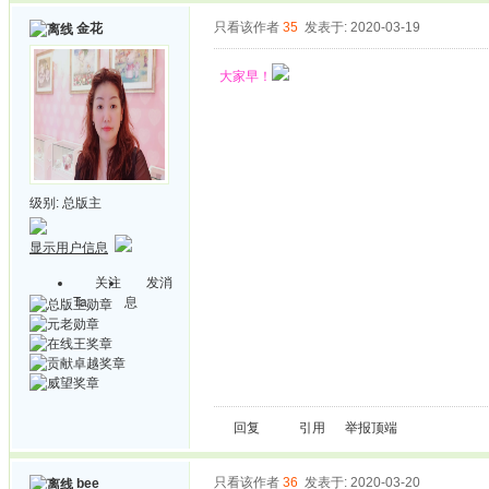
只看该作者
35
发表于: 2020-03-19
金花
大家早！
级别:
总版主
显示用户信息
关注
发消
Ta
息
回复
引用
举报
顶端
只看该作者
36
发表于: 2020-03-20
bee