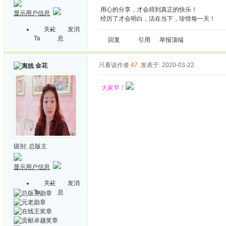
用心的分享，才会得到真正的快乐！
显示用户信息
经历了才会明白，活在当下，珍惜每一天！
关注
发消
Ta
息
回复
引用
举报
顶端
只看该作者
47
发表于: 2020-03-22
金花
大家早！
级别:
总版主
显示用户信息
关注
发消
Ta
息