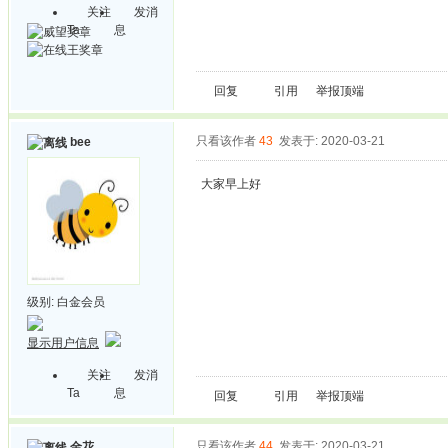
关注
发消
Ta
息
回复
引用
举报
顶端
只看该作者
43
发表于: 2020-03-21
bee
大家早上好
级别:
白金会员
显示用户信息
关注
发消
Ta
息
回复
引用
举报
顶端
只看该作者
44
发表于: 2020-03-21
金花