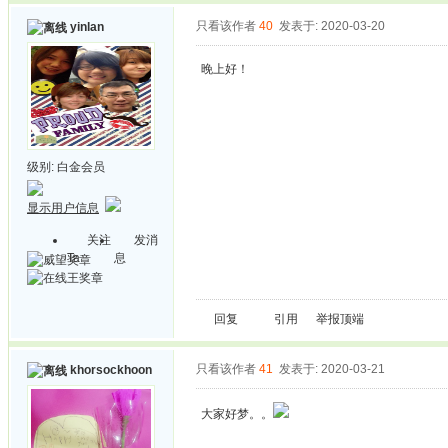
只看该作者
40
发表于: 2020-03-20
yinlan
晚上好！
级别:
白金会员
显示用户信息
关注
发消
Ta
息
回复
引用
举报
顶端
只看该作者
41
发表于: 2020-03-21
khorsockhoon
大家好梦。。