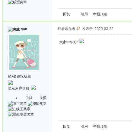
回复
引用
举报
顶端
只看该作者
48
发表于: 2020-03-22
tmk
大家中午好~
级别:
论坛版主
显示用户信息
关注
发消
Ta
息
回复
引用
举报
顶端