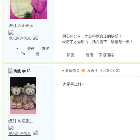
级别:
白金会员
用心的分享，才会得到真正的快乐！
显示用户信息
经历了才会明白，活在当下，珍惜每一天！
关注
发消
Ta
息
回复
引用
举报
顶端
只看该作者
42
发表于: 2020-03-21
qq18
大家早上好～
级别:
论坛版主
显示用户信息