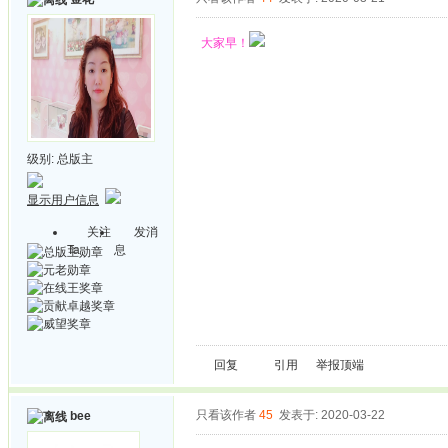
大家早！
级别:
总版主
显示用户信息
关注
发消
Ta
息
回复
引用
举报
顶端
只看该作者
45
发表于: 2020-03-22
bee