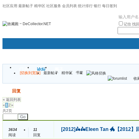
社区应用
最新帖子
精华区
社区服务
会员列表
统计排行
银行
每日签到
|帮助
记住
找
门户
论坛
圈子
书签
[切换到宽版]
最新帖子
精华区
袦褘效
收藏
校
发帖
回复
« 返回列表
«
1
2
»
共2页
Go
[2012]
🛵🛵Eleen Tan 🐲【
3634
11
阅读
回复