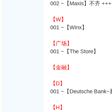
002 ~【Maxis】不齐 +++
【W】
001 ~【Winx】
【广场】
001 ~【The Store】
【金融】
【D】
001 ~【Deutsche Ban
【H】