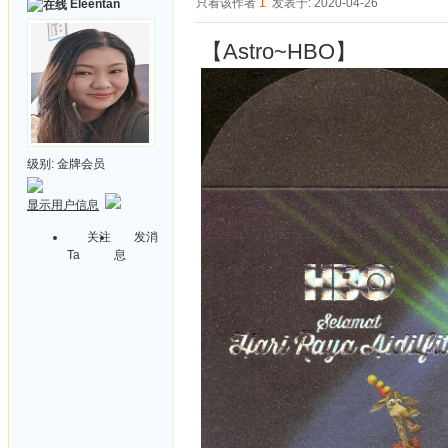
只看该作者
1
发表于: 2020-04-26
Eleentan
【Astro~HBO】
级别:
金牌会员
显示用户信息
关注
发消
Ta
息