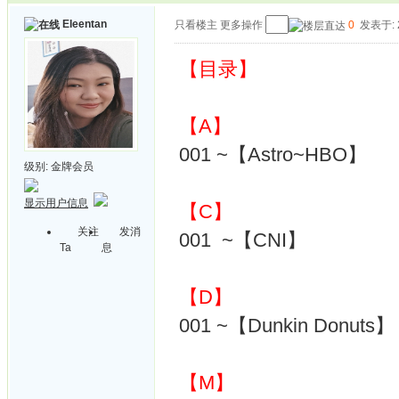
Eleentan
只看楼主
更多操作
0
发表于: 2
【目录】
【A】
001 ~【Astro~HBO】
级别:
金牌会员
显示用户信息
【C】
关注
发消
001 ~【CNI】
Ta
息
【D】
001 ~【Dunkin Donuts】
【M】