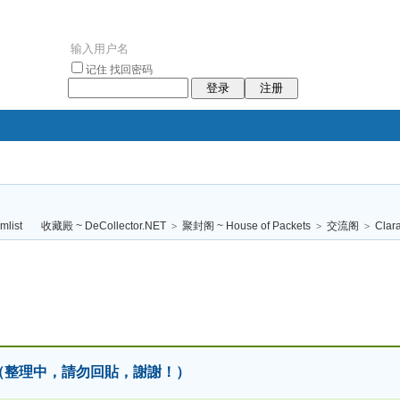
记住
找回密码
登录
注册
袥小袥
袦褘效
褔
袠袠袥眩褦
收藏殿 ~ DeCollector.NET
>
聚封阁 ~ House of Packets
>
交流阁
>
Cla
校
包封（整理中，請勿回貼，謝謝！）