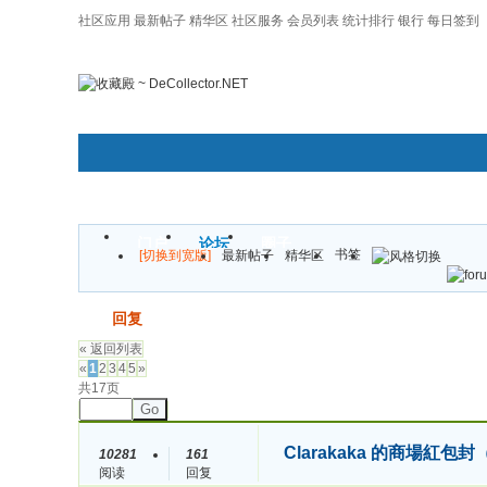
社区应用
最新帖子
精华区
社区服务
会员列表
统计排行
银行
每日签到
|帮助
门户
论坛
圈子
书签
[切换到宽版]
最新帖子
精华区
发帖
回复
« 返回列表
«
1
2
3
4
5
»
共17页
Go
Clarakaka 的商場紅
10281
161
阅读
回复