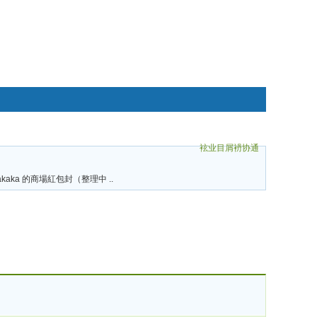
袨业目屑袇协通
碌袗
rakaka 的商場紅包封（整理中 ..