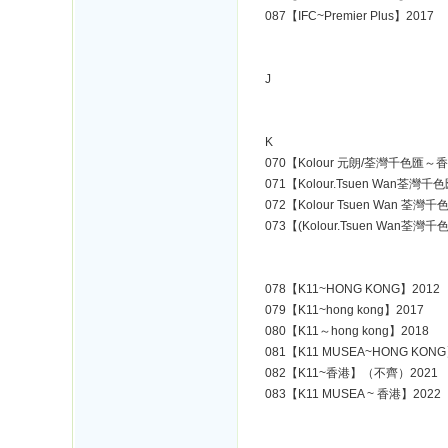
087【IFC~Premier Plus】2017
J
K
070【Kolour 元朗/荃灣千色匯～香
071【Kolour.Tsuen Wan荃灣
072【Kolour Tsuen Wan 荃
073【(Kolour.Tsuen Wan荃灣千色
078【K11~HONG KONG】2012
079【K11~hong kong】2017
080【K11～hong kong】2018
081【K11 MUSEA~HONG KONG
082【K11~香港】（不齊）2021
083【K11 MUSEA ~ 香港】2022