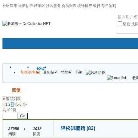
社区应用
最新帖子
精华区
社区服务
会员列表
统计排行
银行
每日签到
|帮助
记住
找
门户
论坛
圈子
书签
[切换到宽版]
最新帖子
精华区
袦褘效
收藏
校
发帖
回复
« 返回列表
«
1
2
3
4
5
6
7
»
共102页
Go
轻松叽喳馆 (83)
27959
1018
阅读
回复