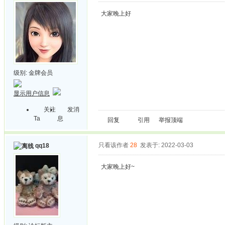
大家晚上好
级别:
金牌会员
显示用户信息
关注
发消
Ta
息
回复
引用
举报
顶端
只看该作者
28
发表于: 2022-03-03
qq18
大家晚上好~