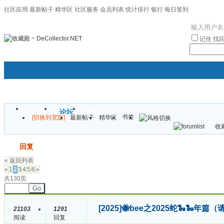
社区应用
最新帖子
精华区
社区服务
会员列表
统计排行
银行
每日签到
|帮助
记住
找
门户
论坛
圈子
书签
[切换到宽版]
最新帖子
精华区
袦褘效
收藏
校
发帖
回复
« 返回列表
«
1
2
3
4
5
6
»
共130页
Go
[2025]
🐝bee之2025蛇🐍🐍年
21103
1291
阅读
回复