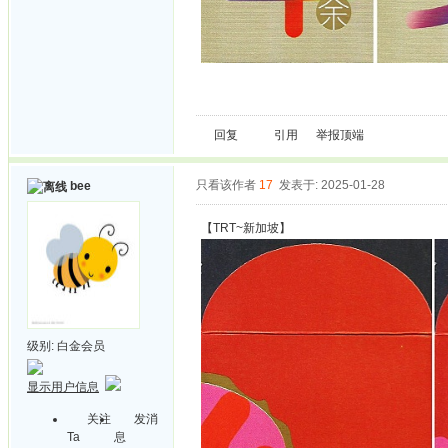
回复
引用
举报
顶端
只看该作者
17
发表于: 2025-01-28
bee
【TRT~新加坡】
级别:
白金会员
显示用户信息
关注
发消
Ta
息