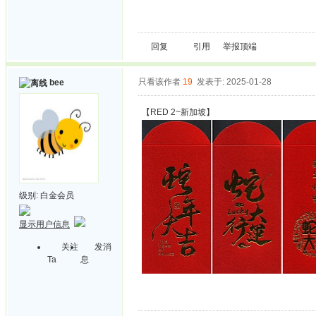
回复
引用
举报
顶端
只看该作者
19
发表于: 2025-01-28
bee
【RED 2~新加坡】
级别:
白金会员
显示用户信息
关注
发消
Ta
息