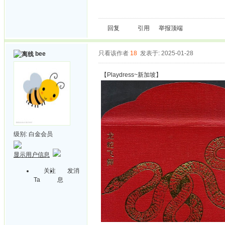
回复
引用
举报
顶端
只看该作者
18
发表于: 2025-01-28
bee
【Playdress~新加坡】
级别:
白金会员
显示用户信息
关注
发消
Ta
息