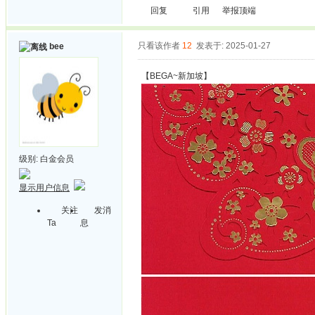
回复
引用
举报
顶端
只看该作者
12
发表于: 2025-01-27
bee
【BEGA~新加坡】
级别:
白金会员
显示用户信息
关注
发消
Ta
息