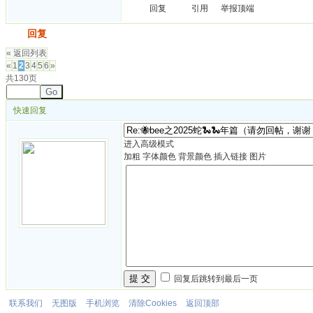
回复
引用
举报
顶端
发帖
回复
« 返回列表
«
1
2
3
4
5
6
»
共130页
Go
快速回复
进入高级模式
加粗
字体颜色
背景颜色
插入链接
图片
提 交
回复后跳转到最后一页
联系我们
无图版
手机浏览
清除Cookies
返回顶部