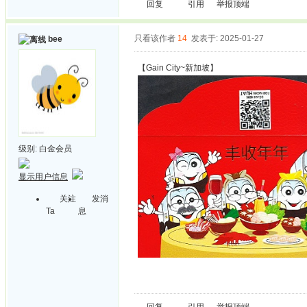
回复
引用
举报
顶端
只看该作者
14
发表于: 2025-01-27
bee
【Gain City~新加坡】
级别:
白金会员
显示用户信息
关注
发消
Ta
息