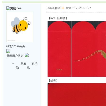
只看该作者
11
发表于: 2025-01-27
bee
【iora~新加坡】
级别:
白金会员
显示用户信息
关注
发消
Ta
息
【封套】