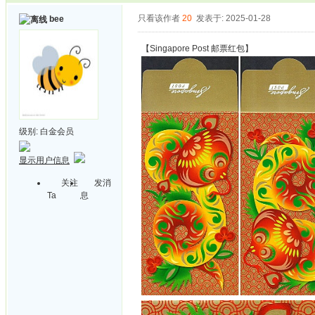
只看该作者
20
发表于: 2025-01-28
bee
【Singapore Post 邮票红包】
级别:
白金会员
显示用户信息
关注
发消
Ta
息