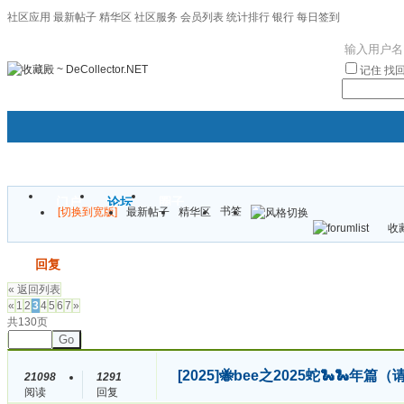
社区应用
最新帖子
精华区
社区服务
会员列表
统计排行
银行
每日签到
|帮助
记住
找
门户
论坛
圈子
书签
[切换到宽版]
最新帖子
精华区
袦褘效
收藏
校
发帖
回复
« 返回列表
«
1
2
3
4
5
6
7
»
共130页
Go
[2025]
🐝bee之2025蛇🐍🐍年
21098
1291
阅读
回复