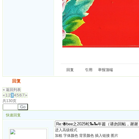
回复
引用
举报
顶端
发帖
回复
« 返回列表
«
1
2
3
4
5
6
7
»
共130页
Go
快速回复
进入高级模式
加粗
字体颜色
背景颜色
插入链接
图片