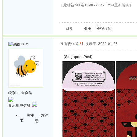
[ 此帖被bee在10-06-2025 17:34重新编辑 ]
回复
引用
举报
顶端
只看该作者
21
发表于: 2025-01-28
bee
【Singapore Post】
级别:
白金会员
显示用户信息
关注
发消
Ta
息