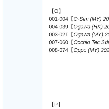
【O】
001-004【
O-Sim (MY) 2
004-039【
Ogawa (HK) 2
003-021【
Ogawa (MY) 2
007-060【
Occhio Tec Sd
008-074【
Oppo (MY) 20
【P】