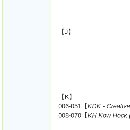
【J】
【K】
006-051【
KDK - Creativ
008-070【
KH Kow Hock 