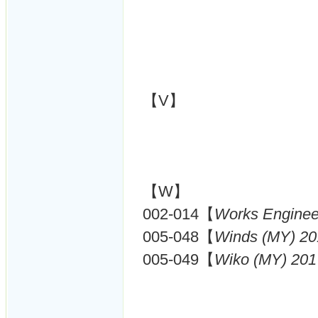
【V】
【W】
002-014【
Works Enginee
005-048【
Winds (MY) 20
005-049【
Wiko (MY) 201