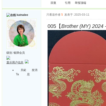
回复
引用
举报
顶端
只看该作者
5
发表于: 2025-03-11
katnalee
005【
Brother (MY) 2024 
级别:
银牌会员
显示用户信息
关注
发消
Ta
息