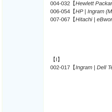
004-032【
Hewlett Packa
006-054【
HP | Ingram (
007-067【
Hitachi | eBw
【I】
002-017【
Ingram | Dell 