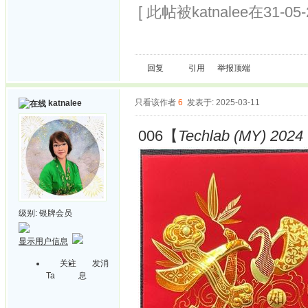
[ 此帖被katnalee在31-05
回复
引用
举报
顶端
只看该作者
6
发表于: 2025-03-11
katnalee
006【
Techlab (MY) 2024 
级别:
银牌会员
显示用户信息
关注
发消
Ta
息