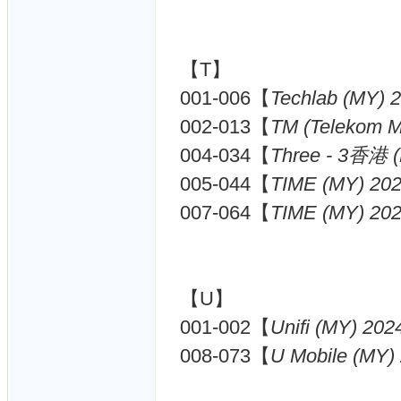
【T】
001-006【
Techlab (MY) 
002-013【
TM (Telekom M
004-034【
Three - 3香港 
005-044【
TIME (MY) 20
007-064【
TIME (MY) 20
【U】
001-002【
Unifi (MY) 202
008-073【
U Mobile (MY)