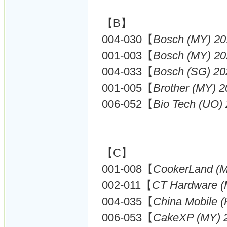
【B】
004-030【
Bosch (MY) 20
001-003【
Bosch (MY) 20
004-033【
Bosch (SG) 20
001-005【
Brother (MY) 
006-052【
Bio Tech (UO)
【C】
001-008【
CookerLand (
002-011【
CT Hardware (
004-035【
China Mobile 
006-053【
CakeXP (MY) 