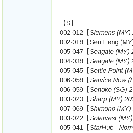
【S】
002-012【
Siemens (MY)
002-018【Sen Heng (MY
005-047【
Seagate (MY) 
004-038【
Seagate (MY) 
005-045【
Settle Point (
006-058【
Service Now (
006-059【
Senoko (SG) 
003-020【
Sharp (MY) 20
007-069【
Shimono (MY)
003-022【
Solarvest (MY)
005-041【
StarHub - Nor