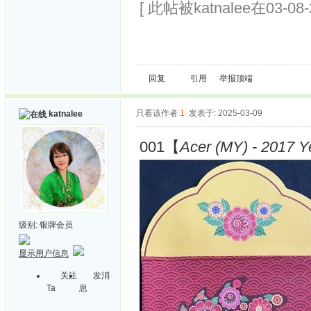
[ 此帖被katnalee在03-08
回复
引用
举报
顶端
只看该作者
1
发表于: 2025-03-09
katnalee
001【
Acer (MY) - 2017 Y
级别:
银牌会员
显示用户信息
关注
发消
Ta
息