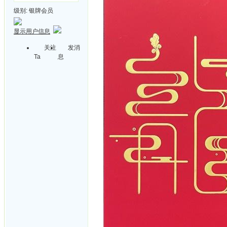
级别:
银牌会员
显示用户信息
关注
发消
Ta
息