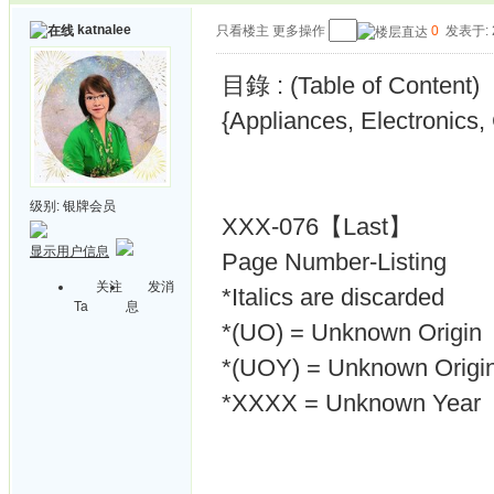
katnalee
只看楼主
更多操作
0
发表于: 2
目錄 : (Table of Content)
{Appliances, Electronic
级别:
银牌会员
XXX-076【Last】
显示用户信息
Page Number-Listing
关注
发消
*Italics are discarded
Ta
息
*(UO) = Unknown Origin
*(UOY) = Unknown Origin
*XXXX = Unknown Year