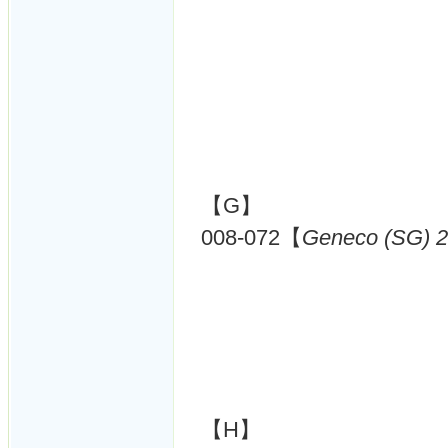
【G】
008-072【
Geneco (SG) 
【H】