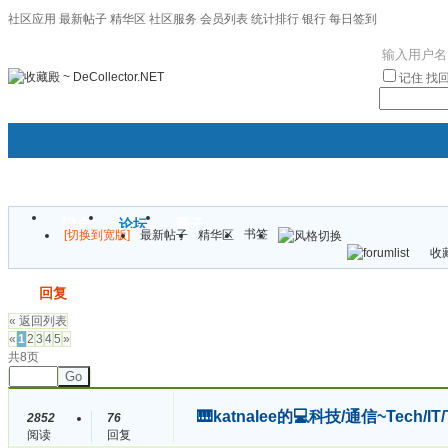
社区应用
最新帖子
精华区
社区服务
会员列表
统计排行
银行
每日签到
|帮助
记住
找
门户
论坛
圈子
书签
[切换到宽版]
最新帖子
精华区
袦褘效
收藏
校
发帖
回复
« 返回列表
«
1
2
3
4
5
»
共8页
Go
🎹katnalee的💻科技/通信~Tech/I
2852
76
阅读
回复