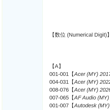
【数位 (Numerical Digit)
【A】
001-001【
Acer (MY) 201
004-031【
Acer (MY) 202
008-076【
Acer (MY) 202
007-065【
AF Audio (MY)
001-007【
Autodesk (MY)