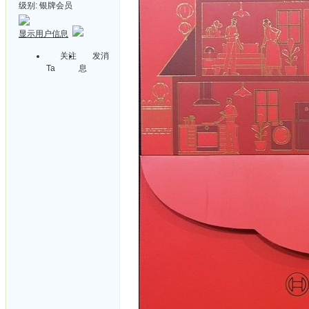
级别:
银牌会员
显示用户信息
关注
发消
Ta
息