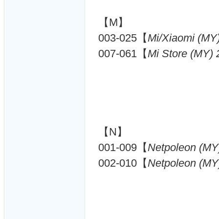
【M】
003-025【
Mi/Xiaomi (MY
007-061【
Mi Store (MY)
【N】
001-009【
Netpoleon (MY
002-010【
Netpoleon (MY