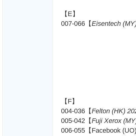
【E】
007-066【
Eisentech (MY
【F】
004-036【
Felton (HK) 20
005-042【
Fuji Xerox (MY
006-055【Facebook (UO