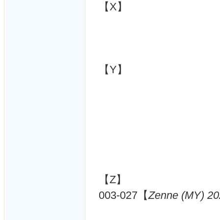
【X】
【Y】
【Z】
003-027【
Zenne (MY) 20