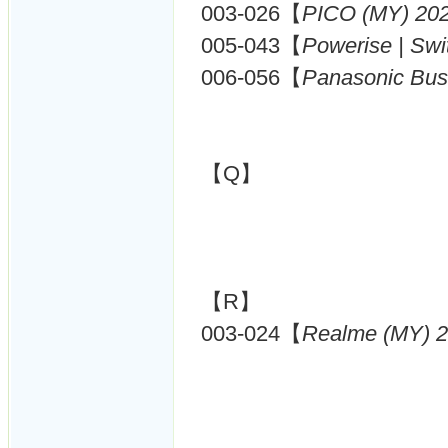
003-026【
PICO (MY) 20
005-043【
Powerise | Swi
006-056【
Panasonic Bus
【Q】
【R】
003-024【
Realme (MY) 