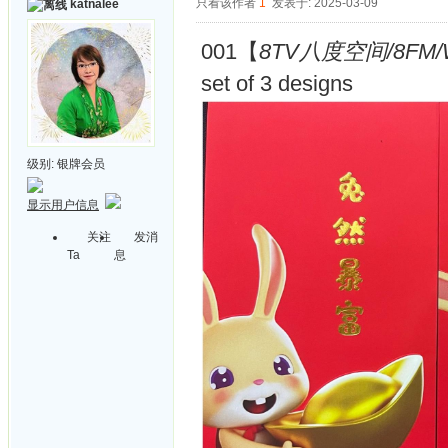
只看该作者
1
发表于: 2025-03-09
katnalee
001【
8TV八度空间/8FM/Wows
set of 3 designs
级别:
银牌会员
显示用户信息
关注
发消
Ta
息