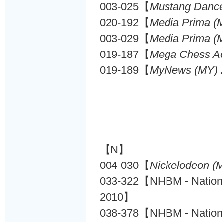
003-025【
Mustang Danc
020-192【
Media Prima (
003-029【
Media Prima (
019-187【
Mega Chess A
019-189【
MyNews (MY) 
【N】
004-030【
Nickelodeon (
033-322【NHBM - Nati
2010】
038-378【NHBM - Nati