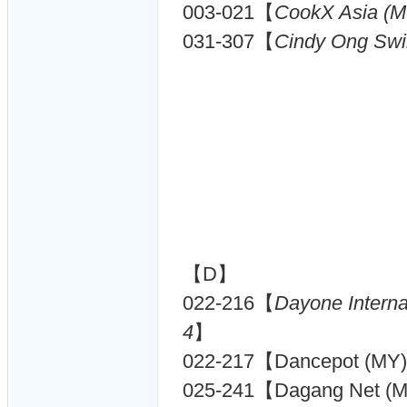
003-021【
CookX Asia (M
031-307【
Cindy Ong Sw
【D】
022-216【
Dayone Interna
4
】
022-217【Dancepot (MY
025-241【Dagang Net (