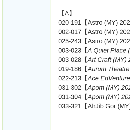
【A】
020-191【Astro (MY) 20
002-017【Astro (MY) 20
025-243【Astro (MY) 20
003-023【
A Quiet Place
003-028【
Art Craft (MY)
019-186【
Aurum Theatre
022-213【
Ace EdVenture
031-302【
Apom (MY) 20
031-304【
Apom (MY) 20
033-321【AhJib Gor (MY