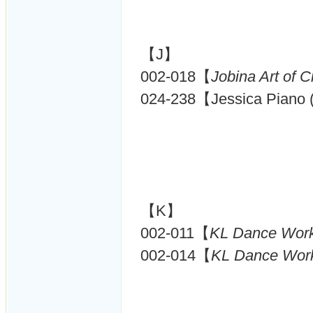
【J】
002-018【
Jobina Art of C
024-238【Jessica Piano
【K】
002-011【
KL Dance Work
002-014【
KL Dance Work