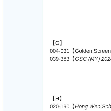
【G】
004-031【Golden Screen
039-383【
GSC (MY) 202
【H】
020-190【
Hong Wen Sc