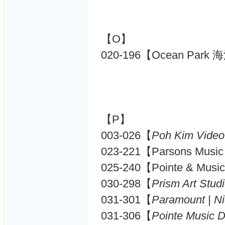
【O】
020-196【Ocean Park 
【P】
003-026【
Poh Kim Video
023-221【Parsons Mus
025-240【Pointe & Musi
030-298【
Prism Art Stud
031-301【
Paramount | N
031-306【
Pointe Music 