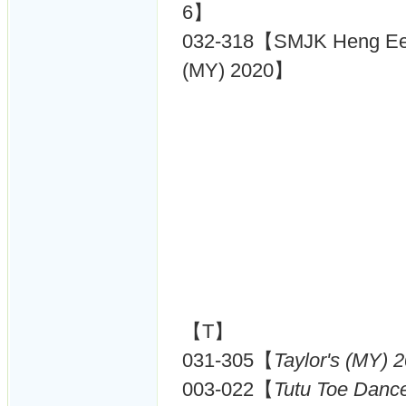
6】
032-318【SMJK Heng
(MY) 2020】
【T】
031-305【
Taylor's (MY) 
003-022【
Tutu Toe Danc