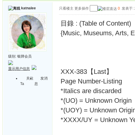
katnalee
只看楼主
更多操作
0
发表于: 2
目錄 : (Table of Content)
{Music, Museums, Arts, E
级别:
银牌会员
显示用户信息
XXX-383【Last】
关注
发消
Page Number-Listing
Ta
息
*Italics are discarded
*(UO) = Unknown Origin
*(UOY) = Unknown Origin
*XXXX/UY = Unknown Y