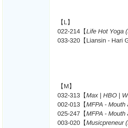
【L】
022-214【
Life Hot Yoga 
033-320【Liansin - Hari 
【M】
032-313【
Max | HBO | W
002-013【
MFPA - Mouth a
025-247【
MFPA - Mouth a
003-020【
Musicpreneur 