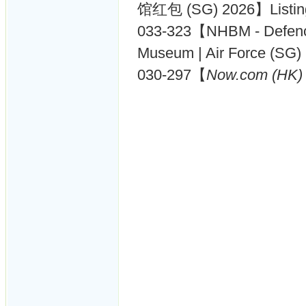
馆红包 (SG) 2026】Listing
033-323【NHBM - Defence
Museum | Air Force (SG
030-297【
Now.com (HK)