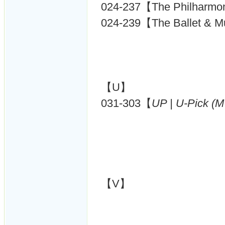
024-237【The Philharmon
024-239【The Ballet & 
【U】
031-303【
UP | U-Pick (
【V】