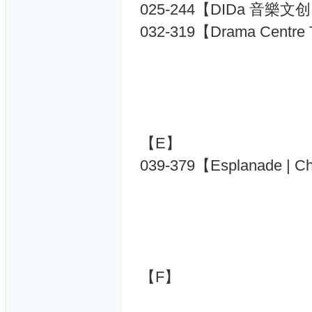
025-244【DIDa 音樂文创 
032-319【Drama Centre T
【E】
039-379【Esplanade | Chi
【F】