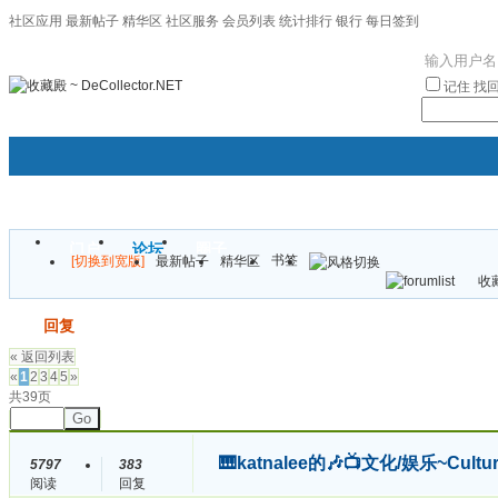
社区应用
最新帖子
精华区
社区服务
会员列表
统计排行
银行
每日签到
|帮助
记住
找
门户
论坛
圈子
书签
[切换到宽版]
最新帖子
精华区
袦褘效
收藏
校
发帖
回复
« 返回列表
«
1
2
3
4
5
»
共39页
Go
🎹katnalee的🎶📺文化/娱乐~Cult
5797
383
阅读
回复