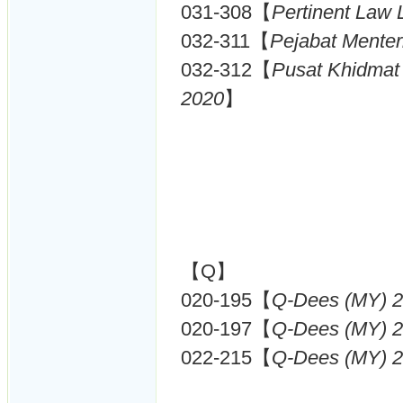
031-308【
Pertinent Law
032-311【
Pejabat Menter
032-312【
Pusat Khidmat
2020
】
【Q】
020-195【
Q-Dees (MY) 
020-197【
Q-Dees (MY) 
022-215【
Q-Dees (MY) 