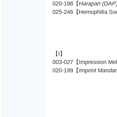
020-198【
Harapan (DAP
025-246【Hemophilia Soc
【I】
003-027【Impression 
020-199【
Imprint Mand