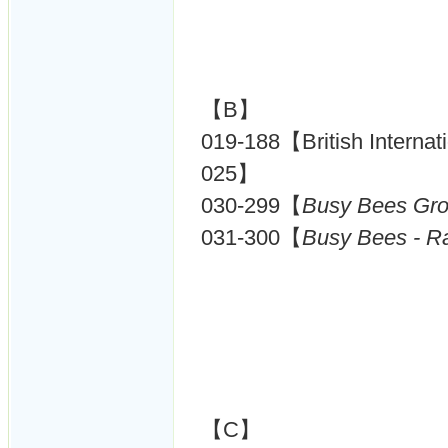
【B】
019-188【British Internat
025】
030-299【
Busy Bees Gro
031-300【
Busy Bees - R
【C】