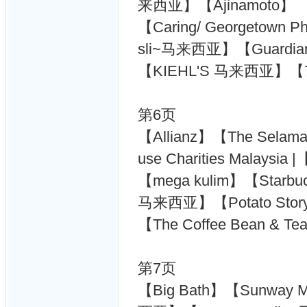
来西亚】【Ajinamoto】
【Caring/ Georgetown 
sli~马来西亚】【Guardia
【KIEHL'S 马来西亚】【7
第6页
【Allianz】【The Selama
use Charities Malays
【mega kulim】【Starbu
马来西亚】【Potato S
【The Coffee Bean & 
第7页
【Big Bath】【Sunway M