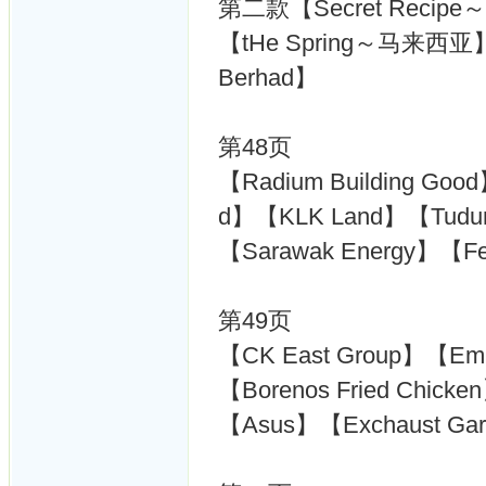
第二款【Secret Reci
【tHe Spring～马来西亚】【R
Berhad】
第48页
【Radium Building Goo
d】【KLK Land】【Tudun
【Sarawak Energy】【Fel
第49页
【CK East Group】【Emk
【Borenos Fried Chic
【Asus】【Exchaust Ga