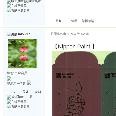
Ta
息
回复
引用
举报
顶端
只看该作者
4
发表于: 02-01
mk2297
【Nippon Paint 】
级别:
白金会员
显示用户信息
关注
发消
Ta
息