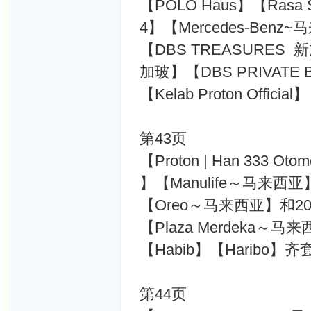
【POLO Haus】【Rasa Sa
4】【Mercedes-Benz
【DBS TREASURES 新
加玻】【DBS PRIVATE
【Kelab Proton Official】
第43页
【Proton | Han 333 Oto
】【Manulife～马来西亚
【Oreo～马来西亚】和202
【Plaza Merdeka～马
【Habib】【Haribo】齐
第44页