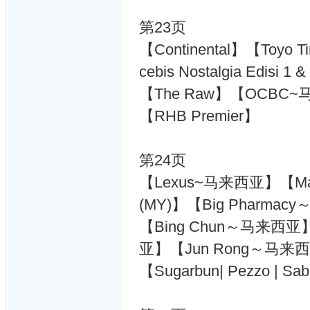
第23页
【Continental】【Toyo T
cebis Nostalgia Edisi 1 
【The Raw】【OCBC~马来西
【RHB Premier】
第24页
【Lexus~马来西亚】【May
(MY)】【Big Pharma
【Bing Chun～马来西亚
亚】【Jun Rong～马来
【Sugarbun| Pezzo |