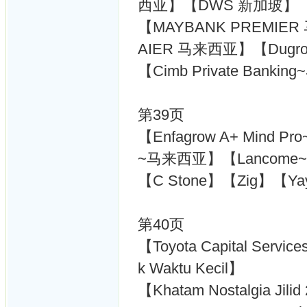
西亚】【DWS 新加玻】【
【MAYBANK PREMIE
AIER 马来西亚】【Dug
【Cimb Private Ban
第39页
【Enfagrow A+ Mind 
~马来西亚】【Lancom
【C Stone】【Zig】【Yay
第40页
【Toyota Capital Service
k Waktu Kecil】
【Khatam Nostalgia Jili