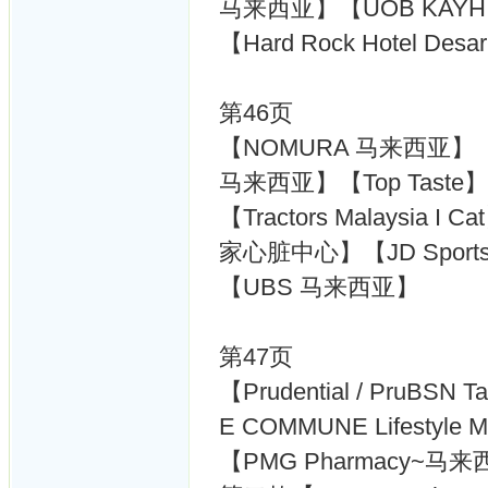
马来西亚】【UOB KAYH
【Hard Rock Hotel Desa
第46页
【NOMURA 马来西亚】【Perc
马来西亚】【Top Taste】
【Tractors Malaysia I C
家心脏中心】【JD Sport
【UBS 马来西亚】
第47页
【Prudential / PruBS
E COMMUNE Lifesty
【PMG Pharmacy~马