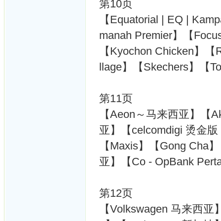
第10页
【Equatorial | EQ | Ka
manah Premier】【Focus
【Kyochon Chicken】【Ro
llage】【Skechers】【
第11页
【Aeon～马来西亚】【Ake
亚】【celcomdigi 烫金
【Maxis】【Gong Cha】
亚】【Co - OpBank Pert
第12页
【Volkswagen 马来西亚】【