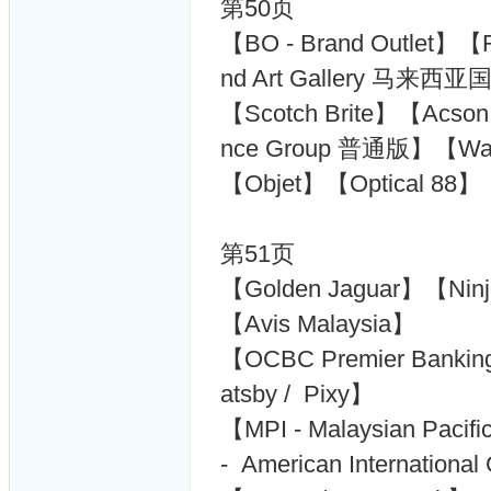
第50页
【BO - Brand Outlet】【
nd Art Gallery 
【Scotch Brite】【Acson】
nce Group 普通版】【Wa
【Objet】【Optical 88】
第51页
【Golden Jaguar】【N
【Avis Malaysia】
【OCBC Premier Bankin
atsby / Pixy】
【MPI - Malaysian Pacif
- American Internationa