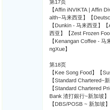
第17页
【Affin iNVIKTA | Affi
alth~马来西亚】【Deutsc
【Dunkin - 马来西亚】【Al
西亚】【Zest Frozen Food
【Kenangan Coffee - 
ngXue】
第18页
【Kee Song Food】【S
【Standard Chartere
【Standard Chartered Pr
Bank 渣打銀行~新加坡】
【DBS/POSB ~ 新加坡】