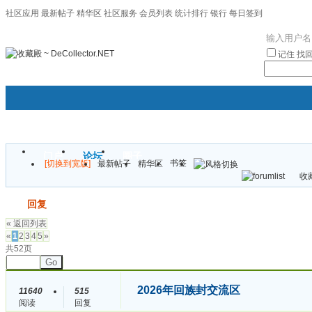
社区应用
最新帖子
精华区
社区服务
会员列表
统计排行
银行
每日签到
|帮助
记住
找
门户
论坛
圈子
书签
[切换到宽版]
最新帖子
精华区
袦褘效
收藏
校
发帖
回复
« 返回列表
«
1
2
3
4
5
»
共52页
Go
2026年回族封交流区
11640
515
阅读
回复