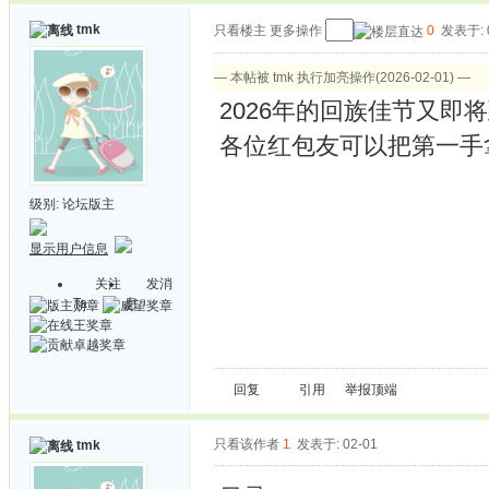
tmk
只看楼主
更多操作
0
发表于: 
— 本帖被 tmk 执行加亮操作(2026-02-01) —
2026年的回族佳节又即
各位红包友可以把第一手
级别:
论坛版主
显示用户信息
关注
发消
Ta
息
回复
引用
举报
顶端
只看该作者
1
发表于: 02-01
tmk