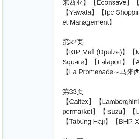
来西亚】【Econsave】【Sk
【Yawata】【Ipc Shoppin
et Management】
第32页
【KIP Mall (Dpulze)】【M
Square】【Lalaport】【
【La Promenade～马来西亚
第33页
【Caltex】【Lamborghin
permarket】【Isuzu】【L
【Tabung Haji】【BHP X