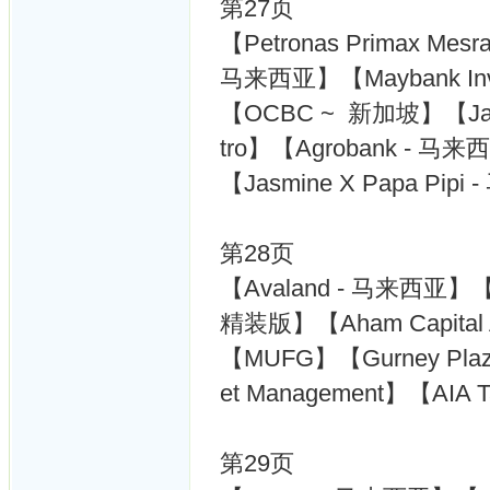
第27页
【Petronas Primax Mesr
马来西亚】【Maybank Inv
【OCBC ~ 新加坡】【Jaya 
tro】【Agrobank - 马
【Jasmine X Papa Pip
第28页
【Avaland - 马来西亚】【Out
精装版】【Aham Capital A
【MUFG】【Gurney Pl
et Management】【AIA T
第29页