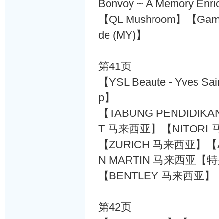
Bonvoy ~ A Memory Enri
【QL Mushroom】【Gamu
de (MY)】
第41页
【YSL Beaute - Yves Sai
p】
【TABUNG PENDIDIKA
T 马来西亚】【NITORI
【ZURICH 马来西亚】【
N MARTIN 马来西亚
【BENTLEY 马来西亚
第42页