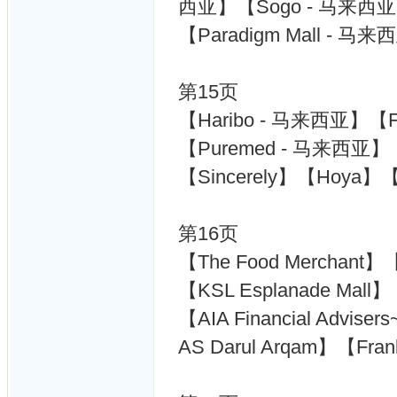
西亚】【Sogo - 马来西
【Paradigm Mall - 
第15页
【Haribo - 马来西亚】【F
【Puremed - 马来西亚】
【Sincerely】【Hoya】【
第16页
【The Food Merchant】【A
【KSL Esplanade Mall】【
【AIA Financial Ad
AS Darul Arqam】【Fra