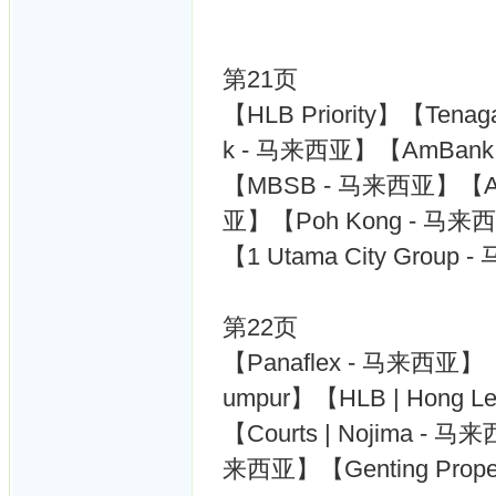
第21页
【HLB Priority】【Tenag
k - 马来西亚】【AmBan
【MBSB - 马来西亚】【All
亚】【Poh Kong - 马来
【1 Utama City Grou
第22页
【Panaflex - 马来西亚】【
umpur】【HLB | Hong 
【Courts | Nojima - 马
来西亚】【Genting Prope