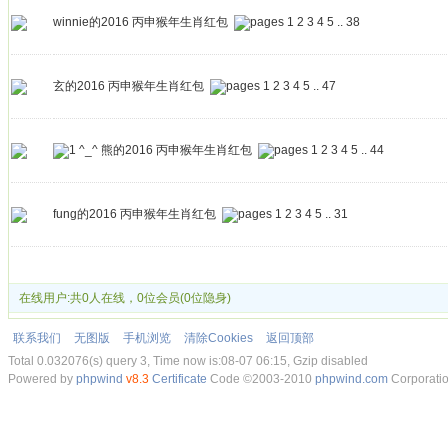
winnie的2016 丙申猴年生肖红包
1
2
3
4
5
..
38
玄的2016 丙申猴年生肖红包
1
2
3
4
5
..
47
^_^ 熊的2016 丙申猴年生肖红包
1
2
3
4
5
..
44
fung的2016 丙申猴年生肖红包
1
2
3
4
5
..
31
发帖
在线用户:共0人在线，0位会员(0位隐身)
联系我们
无图版
手机浏览
清除Cookies
返回顶部
Total 0.032076(s) query 3, Time now is:08-07 06:15, Gzip disabled
Powered by
phpwind
v8.3
Certificate
Code ©2003-2010
phpwind.com
Corporati