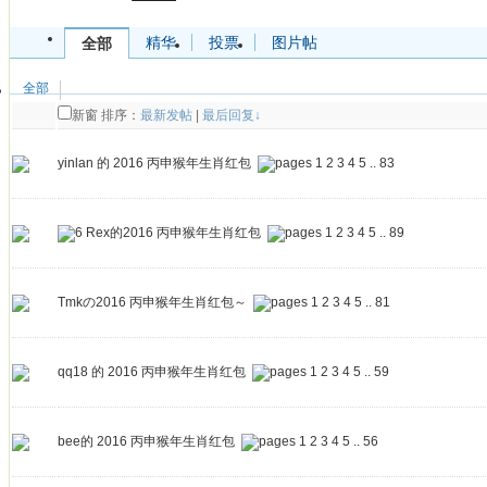
精华
投票
图片帖
全部
全部
新窗
排序：
最新发帖
|
最后回复↓
yinlan 的 2016 丙申猴年生肖红包
1
2
3
4
5
..
83
Rex的2016 丙申猴年生肖红包
1
2
3
4
5
..
89
Tmkの2016 丙申猴年生肖红包～
1
2
3
4
5
..
81
qq18 的 2016 丙申猴年生肖红包
1
2
3
4
5
..
59
bee的 2016 丙申猴年生肖红包
1
2
3
4
5
..
56