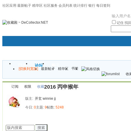
社区应用
最新帖子
精华区
社区服务
会员列表
统计排行
银行
每日签到
|帮助
记住
找
门户
论坛
圈子
书签
[切换到宽版]
最新帖子
精华区
袦褘效
收藏
校
2016 丙申猴年
订阅
权限
收藏
版主:
开玄
winnie
jj
今日:
0
主题:
9
帖数:
5248
发帖
搜索