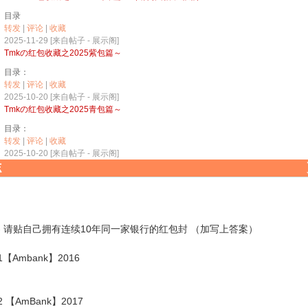
目录
转发
|
评论
|
收藏
2025-11-29 [来自帖子 -
展示阁
]
Tmkの红包收藏之2025紫包篇～
目录：
转发
|
评论
|
收藏
2025-10-20 [来自帖子 -
展示阁
]
Tmkの红包收藏之2025青包篇～
目录：
转发
|
评论
|
收藏
2025-10-20 [来自帖子 -
展示阁
]
志
- 请贴自己拥有连续10年同一家银行的红包封 （加写上答案）
1【Ambank】2016
2 【AmBank】2017