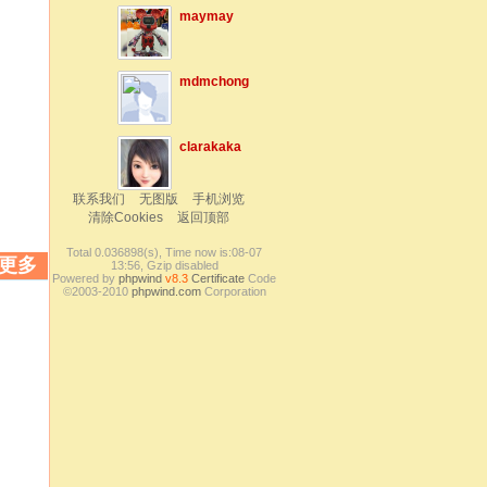
maymay
mdmchong
clarakaka
联系我们
无图版
手机浏览
清除Cookies
返回顶部
Total 0.036898(s), Time now is:08-07
更多
13:56, Gzip disabled
Powered by
phpwind
v8.3
Certificate
Code
©2003-2010
phpwind.com
Corporation