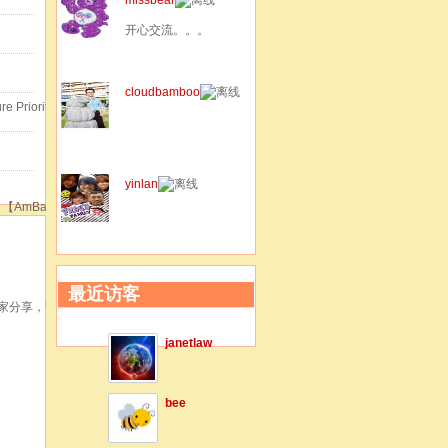
开心交流。。。
cloudbamboo
 Priority
yinlan
【AmBank】
最近访客
大家分享，谢
janetlaw
bee