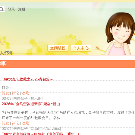
登录
注册
制]
空间装扮
个人中心
人资料
鲜事
Tmkの红包收藏之2026青包篇～
目录：
转发
|
评论
|
收藏
03-09 [来自帖子 -
展示阁
]
2026年 “金马贺岁迎新春” 聚会~新山
“骏马奔腾开盛世，马到福到庆佳节” 马踏祥云添瑞气，金马报喜送吉祥。度过了热
迎来了一年一度的红包聚会日。 各位 ..
转发
|
评论
|
收藏
03-04 [来自帖子 -
活动区 ~ Activities
]
Tmkの麦当劳收藏～红包封（请勿回帖，谢谢））