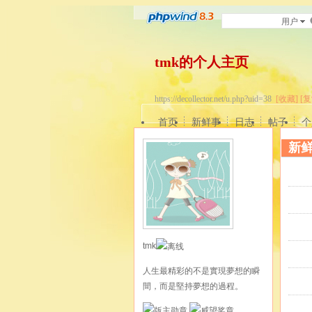
用户
tmk的个人主页
https://decollector.net/u.php?uid=38
[收藏]
[复
首页
新鲜事
日志
帖子
个
新
tmk
人生最精彩的不是實現夢想的瞬
間，而是堅持夢想的過程。