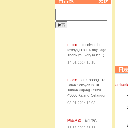
留言板
更多
留言
rocoto：
I received the
lovely gift a few days ago.
Thank you very much. :)
14-01-2014 15:19
日
rocoto：
Ian Choong 113,
ambank
Jalan Seksyen 3/13C
Taman Kajang Utama
43000 Kajang, Selangor
03-01-2014 13:03
阿基米德：
新年快乐
31-12-2012 23:13