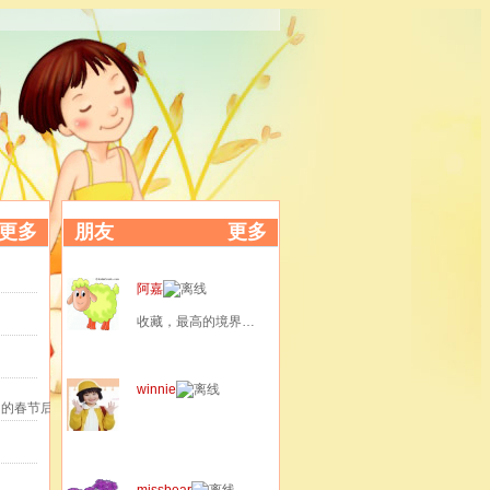
更多
朋友
更多
阿嘉
收藏，最高的境界是 -- 分享。
winnie
闹的春节后，又
missbear