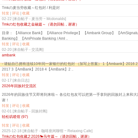
Tmkの麦当劳收藏～红包封 / 利是封
转发
|
评论
|
收藏
02-22 [来自帖子 -
麦当劳 ~ Mcdonalds
]
Tmkの红包收藏之金融篇～（请勿回帖，谢谢）
目录： 【Alliance Bank】 【Alliance Privilege】 【Ambank Group】 【AmSignature
Banking】 【AmPrivate Banking / AmI ..
转发
|
评论
|
收藏
02-20 [来自帖子 -
交流阁
]
ambank
- 请贴自己拥有连续10年同一家银行的红包封 （加写上答案） 1【Ambank】2016 2 
2017 3【AmBank】2018 4【AmBank】2 ..
转发
|
评论
|
收藏
02-17 [
来自日志
]
2026年回族封交流区
2026年的回族佳节又即将到来啦～ 各位红包友可以把第一手拿到的回族封上来和
谢！
转发
|
评论
|
收藏
02-01 [来自帖子 -
回族封阁
]
轻松叽喳馆 (97)
转发
|
评论
|
收藏
2025-12-18 [来自帖子 -
咖啡座闲聊馆 ~ Relaxing Cafe
]
Tmkの红包收藏之2026🐎马年篇～（请勿回帖，谢谢）