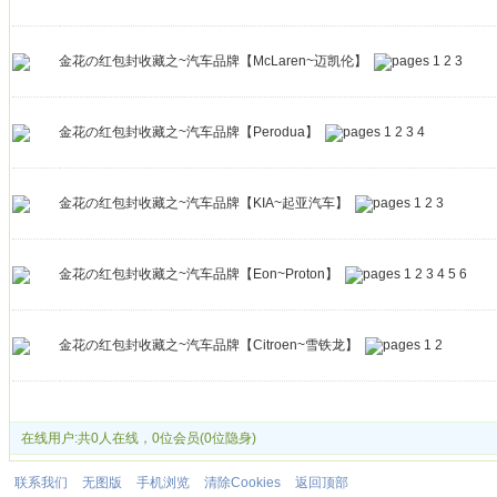
金花の红包封收藏之~汽车品牌【McLaren~迈凯伦】
1
2
3
金花の红包封收藏之~汽车品牌【Perodua】
1
2
3
4
金花の红包封收藏之~汽车品牌【KIA~起亚汽车】
1
2
3
金花の红包封收藏之~汽车品牌【Eon~Proton】
1
2
3
4
5
6
金花の红包封收藏之~汽车品牌【Citroen~雪铁龙】
1
2
发帖
在线用户:共0人在线，0位会员(0位隐身)
联系我们
无图版
手机浏览
清除Cookies
返回顶部