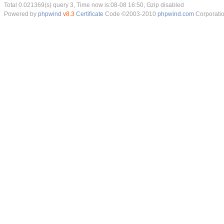
Total 0.021369(s) query 3, Time now is:08-08 16:50, Gzip disabled
Powered by
phpwind
v8.3
Certificate
Code ©2003-2010
phpwind.com
Corporati