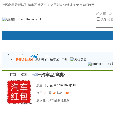
社区应用
最新帖子
精华区
社区服务
会员列表
统计排行
银行
每日签到
|帮助
记住
找
门户
论坛
圈子
书签
[切换到宽版]
最新帖子
精华区
袦褘效
收藏
校
~汽车品牌类~
订阅
权限
收藏
版主:
jj
开玄
winnie
tmk
qq18
今日:
0
主题:
38
帖数:
1863
展示各大汽车品牌红包封~
发帖