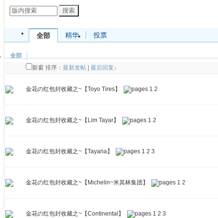
搜索
精华
投票
全部
全部
新窗
排序：
最新发帖
|
最后回复↓
金花の红包封收藏之~【Toyo Tires】
1
2
金花の红包封收藏之~【Lim Tayar】
1
2
金花の红包封收藏之~【Tayaria】
1
2
3
金花の红包封收藏之~【Michelin~米其林集团】
1
2
金花の红包封收藏之~【Continental】
1
2
3